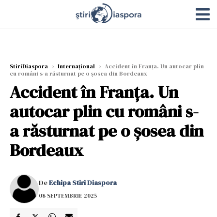
StiriDiaspora
›
Internațional
›
Accident în Franța. Un autocar plin
cu români s-a răsturnat pe o șosea din Bordeaux
Accident în Franța. Un
autocar plin cu români s-
a răsturnat pe o șosea din
Bordeaux
De
Echipa Stiri Diaspora
08 SEPTEMBRIE 2025