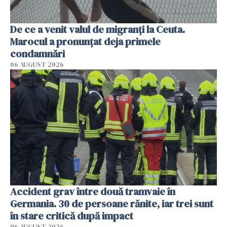
De ce a venit valul de migranți la Ceuta.
Marocul a pronunțat deja primele
condamnări
06 AUGUST 2026
Accident grav între două tramvaie în
Germania. 30 de persoane rănite, iar trei sunt
în stare critică după impact
06 AUGUST 2026