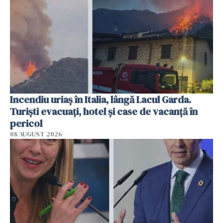
Incendiu uriaș în Italia, lângă Lacul Garda.
Turiști evacuați, hotel și case de vacanță în
pericol
08 AUGUST 2026