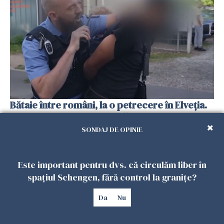
Bătaie între români, la o petrecere în Elveția.
Totul s-a finalizat cu arestări și expulzare
05 AUGUST 2026
SONDAJ DE OPINIE
Este important pentru dvs. că circulăm liber în
spațiul Schengen, fără control la granițe?
Da
Nu