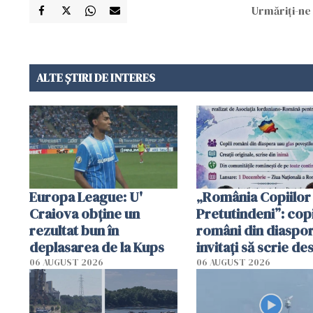
Urmăriți-ne 
ALTE ȘTIRI DE INTERES
Europa League: U'
„România Copiilor
Craiova obține un
Pretutindeni”: copi
rezultat bun în
români din diaspor
deplasarea de la Kups
invitați să scrie de
România într-un v
06 AUGUST 2026
06 AUGUST 2026
special