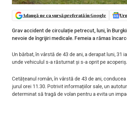
Adaugă-ne ca sursă preferată în Google
Urm
Grav accident de circulație petrecut, luni, în Burgki
nevoie de îngrijiri medicale. Femeia a rămas încarc
Un bărbat, în vârstă de 43 de ani, a derapat luni, 31 
unde vehiculul s-a răsturnat și s-a oprit pe acoperiș.
Cetățeanul român, în vârstă de 43 de ani, conducea 
jurul orei 11.30. Potrivit informațiilor sale, un auto
determinat să tragă de volan pentru a evita un impac