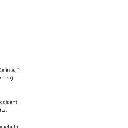
arintia, în
rlberg.
 accident
itz.
 ancheta”,