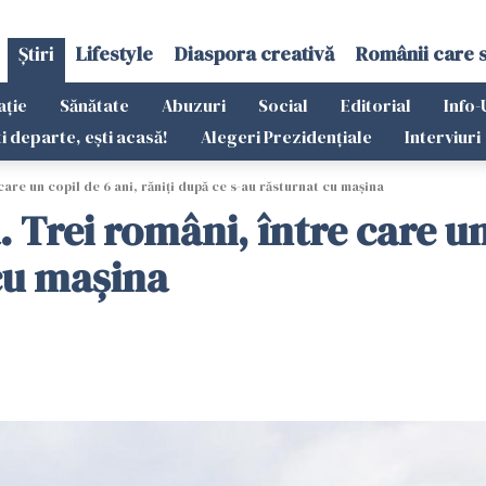
Știri
Lifestyle
Diaspora creativă
Românii care 
ație
Sănătate
Abuzuri
Social
Editorial
Info-
ti departe, ești acasă!
Alegeri Prezidențiale
Interviuri
are un copil de 6 ani, răniți după ce s-au răsturnat cu mașina
 Trei români, între care un 
cu mașina