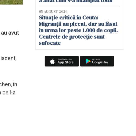
a aflat cum s-a întâmplat totul
05 AUGUST 2026
Situație critică în Ceuta:
Migranții au plecat, dar au lăsat
în urma lor peste 1.000 de copii.
, au avut
Centrele de protecție sunt
sufocate
diacent,
chen, în
 ce l-a