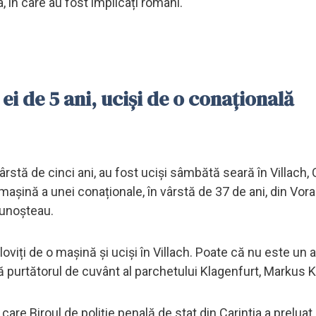
, în care au fost implicați români.
i de 5 ani, ucişi de o conațională
vârstă de cinci ani, au fost uciși sâmbătă seară în Villach, C
o mașină a unei conaționale, în vârstă de 37 de ani, din Vora
cunoșteau.
 loviți de o mașină și uciși în Villach. Poate că nu este un
 purtătorul de cuvânt al parchetului Klagenfurt, Markus K
care Biroul de poliție penală de stat din Carintia a preluat