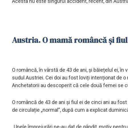
Acesta nu este singurul accident, recent, din Austria
Austria. O mamă româncă și fiul e
O româncă, în vârstă de 43 de ani, și băiețelul ei, în 
sudul Austriei. Cei doi au fost loviți intenționat de 
Anchetatorii au descoperit că cele două femei se 
O româncă de 43 de ani și fiul ei de cinci ani au fost
de circulație „normal”, după cum a explicat duminică
„Unele împrejurări ne-au dat de gândit, motiv pentru 