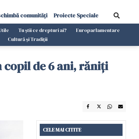
schimbă comunități
Proiecte Speciale
Utile
Tu știi ce drepturi ai?
Europarlamentare
Cultură și Tradiții
copil de 6 ani, răniți
CELE MAI CITITE