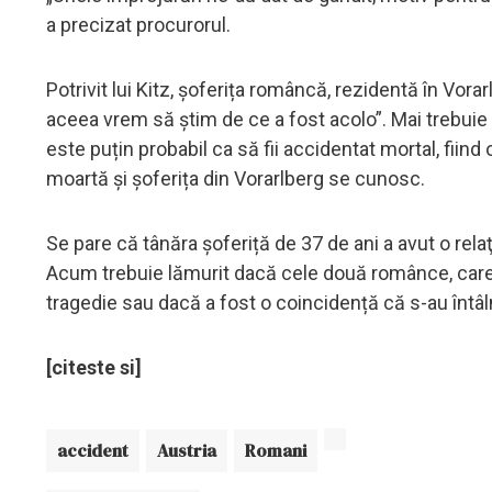
a precizat procurorul.
Potrivit lui Kitz, șoferița româncă, rezidentă în Vora
aceea vrem să știm de ce a fost acolo”. Mai trebuie 
este puțin probabil ca să fii accidentat mortal, fiin
moartă și șoferița din Vorarlberg se cunosc.
Se pare că tânăra șoferiță de 37 de ani a avut o relaţi
Acum trebuie lămurit dacă cele două românce, care au
tragedie sau dacă a fost o coincidență că s-au întâln
[citeste si]
accident
Austria
Romani