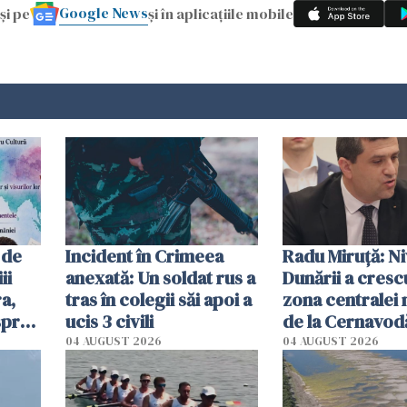
Google News
și pe
și în aplicațiile mobile
 de
Incident în Crimeea
Radu Miruţă: Ni
ii
anexată: Un soldat rus a
Dunării a crescu
a,
tras în colegii săi apoi a
zona centralei 
spre
ucis 3 civili
de la Cernavodă
olum
cm faţă de ziua
04 AUGUST 2026
04 AUGUST 2026