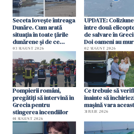
Seceta lovește întreaga
UPDATE: Coliziune
Dunăre. Cum arată
între două elicopt
situația în toate țările
de salvare în Greci
dunărene și de ce
Doi oameni au mur
România resimte
03 AUGUST 2026
02 AUGUST 2026
efectele, deși a plouat
în iulie
Pompierii români,
Ce trebuie să verif
pregătiţi să intervină în
înainte să închiriez
Grecia pentru
mașină vara aceas
stingerea incendiilor
31 IULIE 2026
01 AUGUST 2026