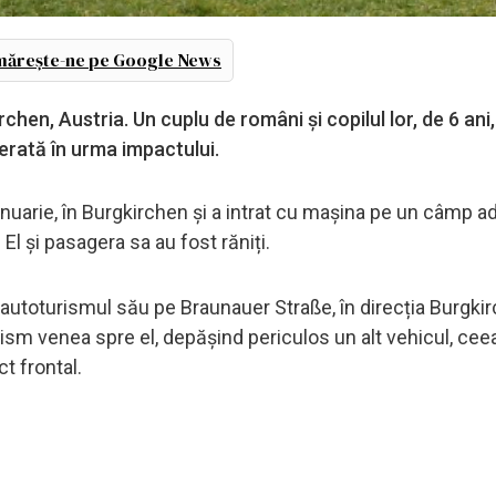
ărește-ne pe Google News
rchen, Austria. Un cuplu de români și copilul lor, de 6 ani
erată în urma impactului.
ianuarie, în Burgkirchen și a intrat cu mașina pe un câmp a
 El și pasagera sa au fost răniți.
autoturismul său pe Braunauer Straße, în direcția Burgkir
turism venea spre el, depășind periculos un alt vehicul, ceea
t frontal.