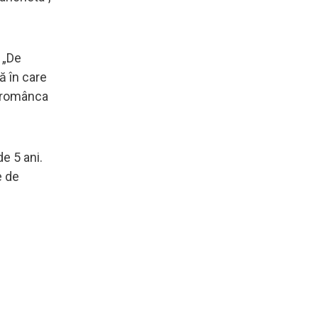
. „De
ă în care
ă românca
de 5 ani.
e de