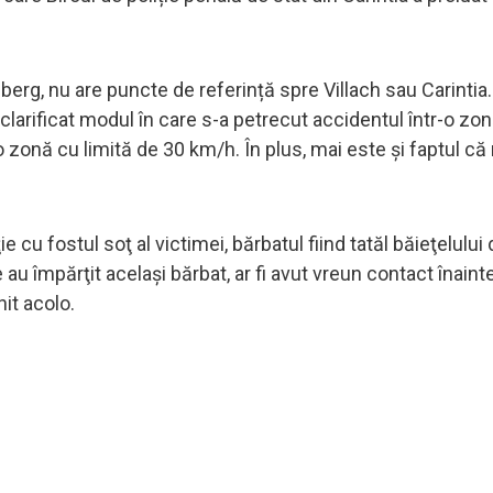
rlberg, nu are puncte de referință spre Villach sau Carintia
clarificat modul în care s-a petrecut accidentul într-o zon
d o zonă cu limită de 30 km/h. În plus, mai este și faptul c
e cu fostul soţ al victimei, bărbatul fiind tatăl băieţelului 
 împărţit acelaşi bărbat, ar fi avut vreun contact înaint
it acolo.