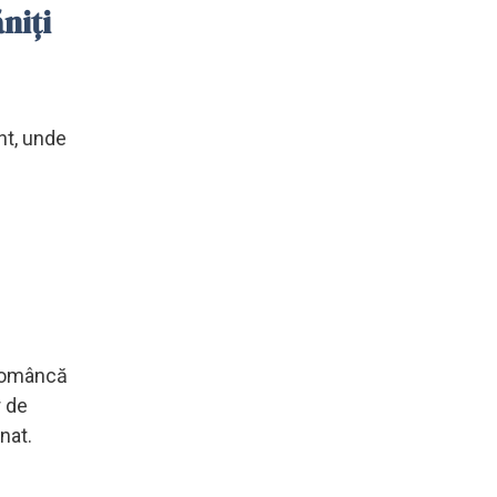
niți
nt, unde
 româncă
r de
nat.