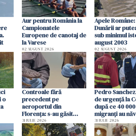
Aur pentru România la
Apele Române: 
ere
Campionatele
Dunării ar pute
a.
Europene de canotaj de
sub minimul ist
it
la Varese
august 2003
02 AUGUST 2026
02 AUGUST 2026
ici
Controale fără
Pedro Sanchez, 
i o
precedent pe
de urgență la C
ta
aeroportul din
după ce 40 000
Florența: s-au găsit
migranți au năv
capete de aligator și o
teritoriul spani
31 IULIE 2026
31 IULIE 2026
sumă imensă de bani
mobiliza toate
resursele"