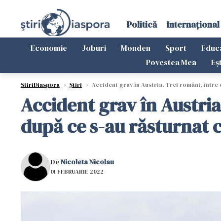
Politică
Internațional
Economie
Joburi
Monden
Sport
Educ
Povestea Mea
Eș
StiriDiaspora
›
Știri
›
Accident grav în Austria. Trei români, între c
Accident grav în Austria.
după ce s-au răsturnat 
De
Nicoleta Nicolau
01 FEBRUARIE 2022