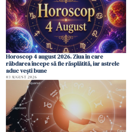
Horoscop 4 august 2026. Ziua în care
răbdarea începe să fie răsplătită, iar astrele
aduc vești bune
03 AUGUST 2026