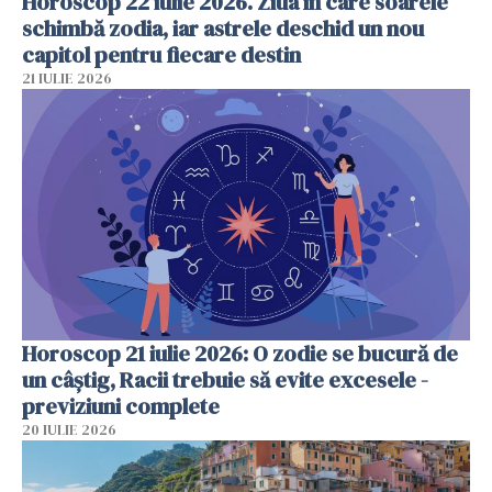
Horoscop 22 iulie 2026. Ziua în care soarele
schimbă zodia, iar astrele deschid un nou
capitol pentru fiecare destin
21 IULIE 2026
Horoscop 21 iulie 2026: O zodie se bucură de
un câștig, Racii trebuie să evite excesele -
previziuni complete
20 IULIE 2026