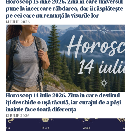
Horoscop 15 iulie 2026. Ziua în care universul
pune la încercare răbdarea, dar îi răsplătește
pe cei care nu renunță la visurile lor
14 IULIE 2026
Horoscop 14 iulie 2026. Ziua în care destinul
îți deschide o ușă tăcută, iar curajul de a păși
înainte face toată diferența
13 IULIE 2026