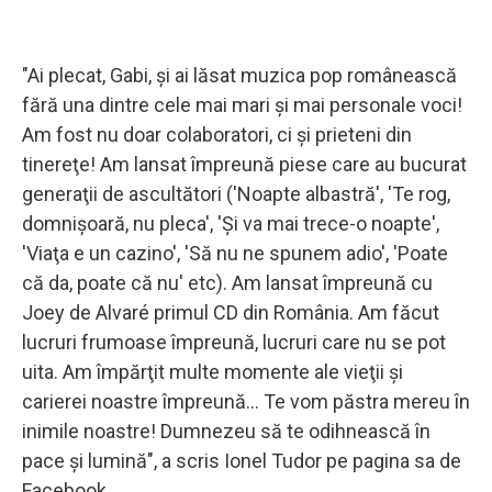
"Ai plecat, Gabi, şi ai lăsat muzica pop românească
fără una dintre cele mai mari şi mai personale voci!
Am fost nu doar colaboratori, ci şi prieteni din
tinereţe! Am lansat împreună piese care au bucurat
generaţii de ascultători ('Noapte albastră', 'Te rog,
domnişoară, nu pleca', 'Şi va mai trece-o noapte',
'Viaţa e un cazino', 'Să nu ne spunem adio', 'Poate
că da, poate că nu' etc). Am lansat împreună cu
Joey de Alvaré primul CD din România. Am făcut
lucruri frumoase împreună, lucruri care nu se pot
uita. Am împărţit multe momente ale vieţii şi
carierei noastre împreună... Te vom păstra mereu în
inimile noastre! Dumnezeu să te odihnească în
pace şi lumină", a scris Ionel Tudor pe pagina sa de
Facebook.