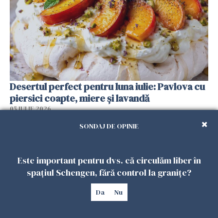
Desertul perfect pentru luna iulie: Pavlova cu
piersici coapte, miere și lavandă
05 IULIE 2026
SONDAJ DE OPINIE
Este important pentru dvs. că circulăm liber în
spațiul Schengen, fără control la granițe?
Da
Nu