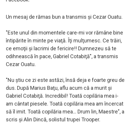
Un mesaj de rămas bun a transmis şi Cezar Ouatu.
"Este unul din momentele care-mi vor rămâne bine
întipărite în minte pe viaţă. Îţi mulţumesc. Ce trăiri,
ce emoţii şi lacrimi de fericire!! Dumnezeu să te
odihnească în pace, Gabriel Cotabiţă", a transmis
Cezar Ouatu.
"Nu ştiu ce zi este astăzi, însă deja e foarte greu de
dus. După Marius Baţu, aflu acum că a murit şi
Gabriel Cotabiţă. Incredibil! Toată copilăria mea i-
am cântat piesele. Toată copilăria mea am încercat
să îl imit. Toată copilăria mea... Drum lin, Maestre", a
scris şi Alin Dincă, solistul trupei Trooper.