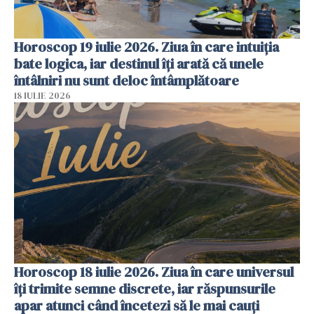
Horoscop 19 iulie 2026. Ziua în care intuiția
bate logica, iar destinul îți arată că unele
întâlniri nu sunt deloc întâmplătoare
18 IULIE 2026
Horoscop 18 iulie 2026. Ziua în care universul
îți trimite semne discrete, iar răspunsurile
apar atunci când încetezi să le mai cauți