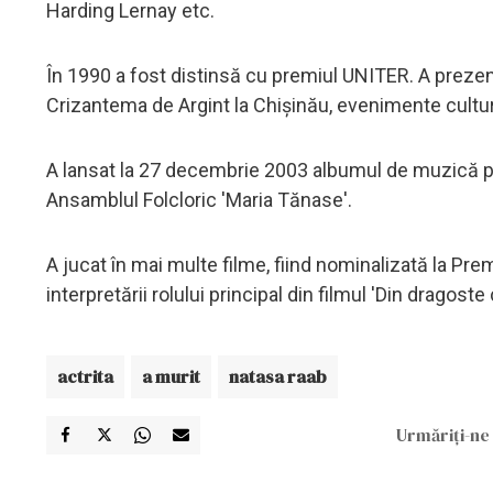
Harding Lernay etc.
În 1990 a fost distinsă cu premiul UNITER. A prezen
Crizantema de Argint la Chişinău, evenimente cultural
A lansat la 27 decembrie 2003 albumul de muzică po
Ansamblul Folcloric 'Maria Tănase'.
A jucat în mai multe filme, fiind nominalizată la Pre
interpretării rolului principal din filmul 'Din dragost
actrita
a murit
natasa raab
Urmăriți-ne 