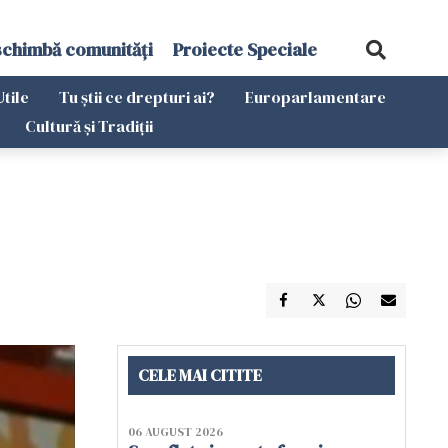
schimbă comunități
Proiecte Speciale
Utile
Tu știi ce drepturi ai?
Europarlamentare
Cultură și Tradiții
CELE MAI CITITE
06 AUGUST 2026