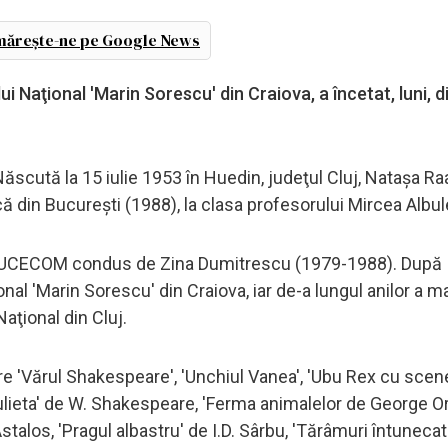
ărește-ne pe Google News
 Naţional 'Marin Sorescu' din Craiova, a încetat, luni, di
Născută la 15 iulie 1953 în Huedin, judeţul Cluj, Nataşa Ra
că din Bucureşti (1988), la clasa profesorului Mircea Albu
aţie UCECOM condus de Zina Dumitrescu (1979-1988). După
ional 'Marin Sorescu' din Craiova, iar de-a lungul anilor a m
aţional din Cluj.
re 'Vărul Shakespeare', 'Unchiul Vanea', 'Ubu Rex cu scen
lieta' de W. Shakespeare, 'Ferma animalelor de George Or
stalos, 'Pragul albastru' de I.D. Sârbu, 'Tărâmuri întunecat