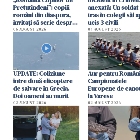
„România Copiilor de
Incident în Crimee
Pretutindeni”: copiii
anexată: Un soldat 
români din diaspora,
tras în colegii săi a
invitați să scrie despre
ucis 3 civili
România într-un volum
06 AUGUST 2026
04 AUGUST 2026
special
UPDATE: Coliziune
Aur pentru Români
între două elicoptere
Campionatele
de salvare în Grecia.
Europene de canot
Doi oameni au murit
la Varese
02 AUGUST 2026
02 AUGUST 2026