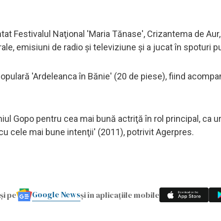
tat Festivalul Naţional 'Maria Tănase', Crizantema de Aur,
e, emisiuni de radio şi televiziune şi a jucat în spoturi pu
pulară 'Ardeleanca în Bănie' (20 de piese), fiind acompa
miul Gopo pentru cea mai bună actriţă în rol principal, ca 
e cu cele mai bune intenţii' (2011), potrivit Agerpres.
Google News
și pe
și în aplicațiile mobile