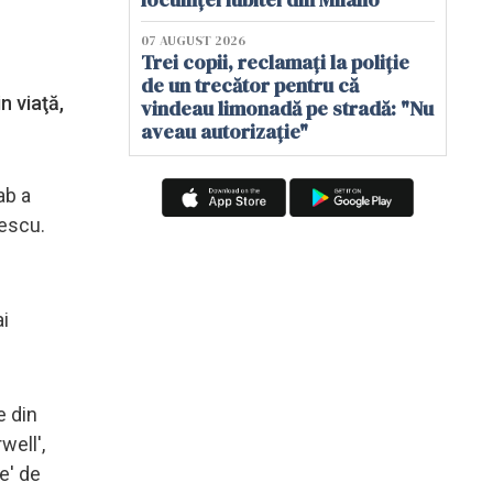
07 AUGUST 2026
Trei copii, reclamați la poliție
de un trecător pentru că
n viaţă,
vindeau limonadă pe stradă: "Nu
aveau autorizație"
ab a
lescu.
ai
e din
well',
e' de