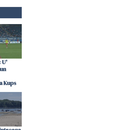
 U'
 un
la Kups