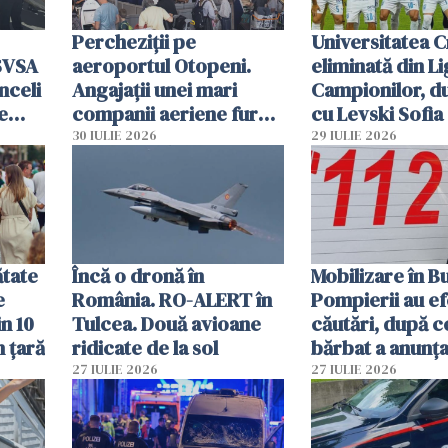
Percheziții pe
Universitatea C
SVSA
aeroportul Otopeni.
eliminată din Li
nceli
Angajații unei mari
Campionilor, d
e
companii aeriene furau
cu Levski Sofia
parfumuri, ceasuri și
30 IULIE 2026
29 IULIE 2026
mâncarea destinată
vânzării
ătate
Încă o dronă în
Mobilizare în B
e
România. RO-ALERT în
Pompierii au ef
in 10
Tulcea. Două avioane
căutări, după c
n țară
ridicate de la sol
bărbat a anunțat
că a văzut un o
27 IULIE 2026
27 IULIE 2026
luminos