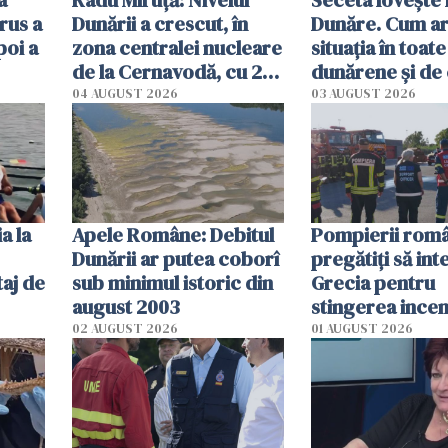
a
Radu Miruţă: Nivelul
Seceta lovește 
rus a
Dunării a crescut, în
Dunăre. Cum ar
poi a
zona centralei nucleare
situația în toate
de la Cernavodă, cu 2
dunărene și de
cm faţă de ziua trecută
România resim
04 AUGUST 2026
03 AUGUST 2026
efectele, deși a
în iulie
a la
Apele Române: Debitul
Pompierii româ
Dunării ar putea coborî
pregătiţi să int
aj de
sub minimul istoric din
Grecia pentru
august 2003
stingerea incen
02 AUGUST 2026
01 AUGUST 2026