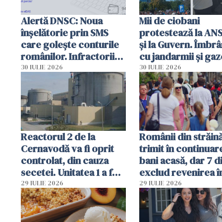
Alertă DNSC: Noua
Mii de ciobani
înșelătorie prin SMS
protestează la AN
care golește conturile
și la Guvern. Îmbrâ
românilor. Infractorii
cu jandarmii și gaz
folosesc numele
lacrimogene
30 IULIE 2026
30 IULIE 2026
Ghișeul.ro și al Poliției
Române
Reactorul 2 de la
Românii din străin
Cernavodă va fi oprit
trimit în continuar
controlat, din cauza
bani acasă, dar 7 d
secetei. Unitatea 1 a fost
exclud revenirea î
deja oprită
29 IULIE 2026
29 IULIE 2026