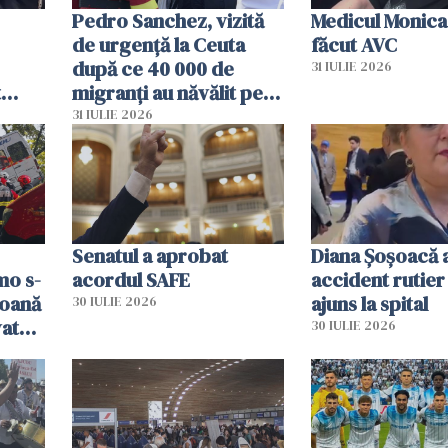
Pedro Sanchez, vizită
Medicul Monica
de urgență la Ceuta
făcut AVC
după ce 40 000 de
31 IULIE 2026
t
migranți au năvălit pe
și o
teritoriul spaniol: „Vom
31 IULIE 2026
ni
mobiliza toate
resursele"
Senatul a aprobat
Diana Șoșoacă a
mo s-
acordul SAFE
accident rutier 
soană
ajuns la spital
30 IULIE 2026
vat
30 IULIE 2026