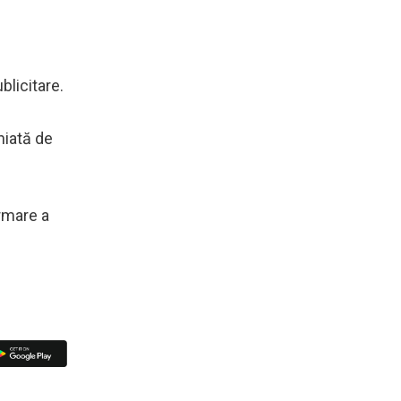
blicitare.
niată de
urmare a