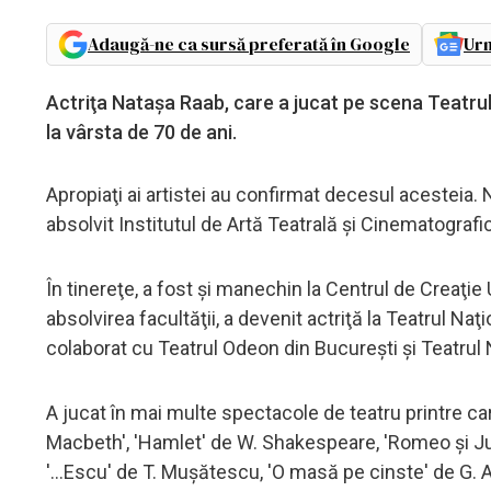
Adaugă-ne ca sursă preferată în Google
Urm
Actriţa Nataşa Raab, care a jucat pe scena Teatrului
la vârsta de 70 de ani.
Apropiaţi ai artistei au confirmat decesul acesteia. 
absolvit Institutul de Artă Teatrală şi Cinematografi
În tinereţe, a fost şi manechin la Centrul de Cre
absolvirea facultăţii, a devenit actriţă la Teatrul Naţ
colaborat cu Teatrul Odeon din Bucureşti şi Teatrul N
A jucat în mai multe spectacole de teatru printre ca
Macbeth', 'Hamlet' de W. Shakespeare, 'Romeo şi Ju
'...Escu' de T. Muşătescu, 'O masă pe cinste' de G. A