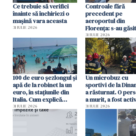
Ce trebuie să verifici
Controale fără
înainte să închiriezi o
precedent pe
mașină vara aceasta
aeroportul din
Florența: s-au găsi
31 IULIE 2026
capete de aligator 
31 IULIE 2026
sumă imensă de ba
100 de euro șezlongul și
Un microbuz cu
apă de la robinet la un
sportivi de la Dina
euro, în stațiunile din
a răsturnat. O per
Italia. Cum explică
a murit, a fost acti
autoritățile
planul roșu de
31 IULIE 2026
31 IULIE 2026
intervenție