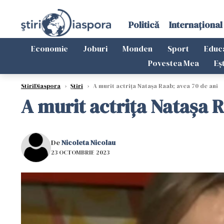
Politică
Internațional
Economie
Joburi
Monden
Sport
Educ
Povestea Mea
Eș
StiriDiaspora
›
Știri
›
A murit actriţa Nataşa Raab; avea 70 de ani
A murit actriţa Nataşa R
De
Nicoleta Nicolau
23 OCTOMBRIE 2023