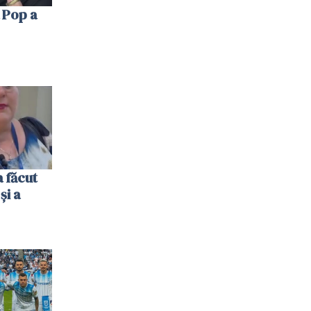
 Pop a
 făcut
și a