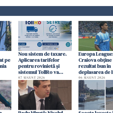
Nou sistem de taxare.
Europa League:
at pe
Aplicarea tarifelor
Craiova obține
nia
pentru rovinietă şi
rezultat bun în
sistemul TollRo va
deplasarea de 
începe la 1 octombrie
07 AUGUST 2026
06 AUGUST 2026
ă