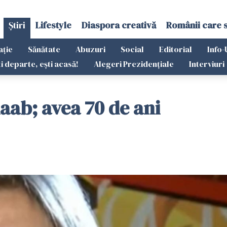
Știri
Lifestyle
Diaspora creativă
Românii care 
ație
Sănătate
Abuzuri
Social
Editorial
Info-
ti departe, ești acasă!
Alegeri Prezidențiale
Interviuri
aab; avea 70 de ani