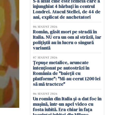
S-a aflat cine este femeia care a
înjunghiat 4 bărbați în centrul
Londrei. Atacul Stellei, de 44 de
ani, explicat de anchetatori
06 AUGUST 2026
Român, găsit mort pe stradă în
Italia. NU era un om al străzii, iar
polițiștii au în lucru o singură
variantă
07 AUGUST 2026
Țepușe metalice, aruncate
intenționat pe autostrăzi în
România de "baieții cu
platforme": "Mi-au cerut 1200 lei
să mă tracteze"
06 AUGUST 2026
Un român din Italia și-a dat foc în
mașină, într-un apel video cu
fosta iubită. Era chiar în fața
locuinței iubitei din Milano