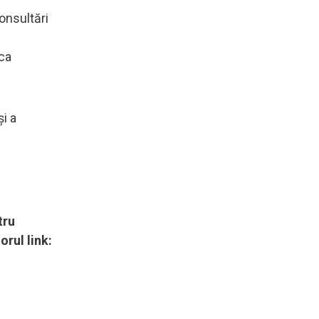
onsultări
 ca
i a
tru
orul link: