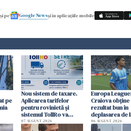
Google News
și pe
și în aplicațiile mobile
Nou sistem de taxare.
Europa League:
at pe
Aplicarea tarifelor
Craiova obține
nia
pentru rovinietă şi
rezultat bun în
sistemul TollRo va
deplasarea de 
începe la 1 octombrie
07 AUGUST 2026
06 AUGUST 2026
ă