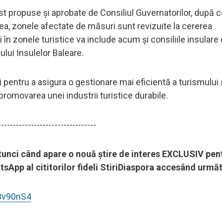
st propuse și aprobate de Consiliul Guvernatorilor, după c
nea, zonele afectate de măsuri sunt revizuite la cererea
i în zonele turistice va include acum și consiliile insulare
lui Insulelor Baleare.
 pentru a asigura o gestionare mai eficientă a turismului ș
 promovarea unei industrii turistice durabile.
---------------------------------
 atunci când apare o nouă știre de interes EXCLUSIV pen
sApp al cititorilor fideli StiriDiaspora accesând următ
3v90nS4