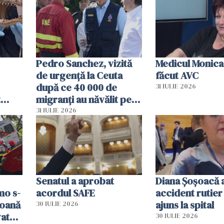
Pedro Sanchez, vizită
Medicul Monica
de urgență la Ceuta
făcut AVC
după ce 40 000 de
31 IULIE 2026
t
migranți au năvălit pe
și o
teritoriul spaniol: „Vom
31 IULIE 2026
ni
mobiliza toate
resursele"
Senatul a aprobat
Diana Șoșoacă a
mo s-
acordul SAFE
accident rutier 
soană
ajuns la spital
30 IULIE 2026
vat
30 IULIE 2026