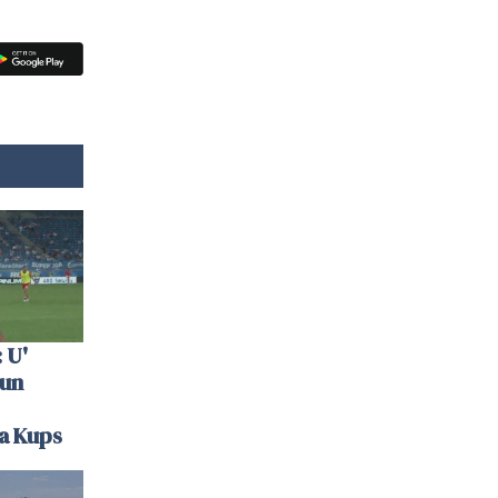
 U'
 un
la Kups