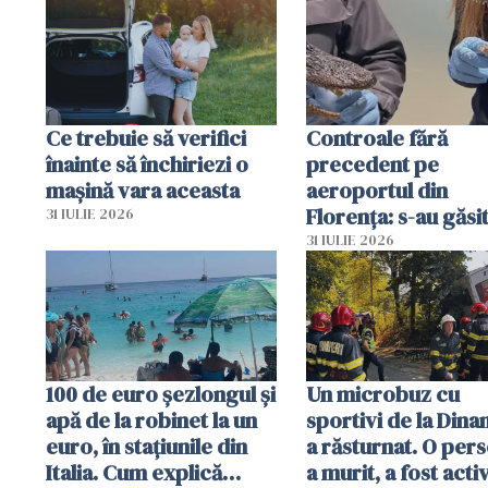
Ce trebuie să verifici
Controale fără
înainte să închiriezi o
precedent pe
mașină vara aceasta
aeroportul din
Florența: s-au găsi
31 IULIE 2026
capete de aligator 
31 IULIE 2026
sumă imensă de ba
100 de euro șezlongul și
Un microbuz cu
apă de la robinet la un
sportivi de la Dina
euro, în stațiunile din
a răsturnat. O per
Italia. Cum explică
a murit, a fost acti