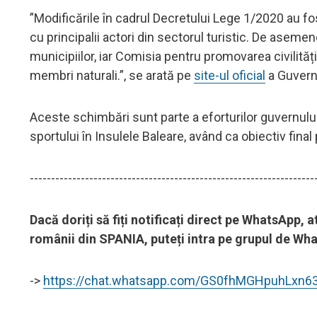
”Modificările în cadrul Decretului Lege 1/2020 au fo
cu principalii actori din sectorul turistic. De aseme
municipiilor, iar Comisia pentru promovarea civilități
membri naturali.”, se arată pe
site-ul oficial
a Guvernu
Aceste schimbări sunt parte a eforturilor guvernului
sportului în Insulele Baleare, având ca obiectiv final
-------------------------------------------------------------------
Dacă doriți să fiți notificați direct pe WhatsApp,
românii din SPANIA, puteți intra pe grupul de What
->
https://chat.whatsapp.com/GS0fhMGHpuhLxn6