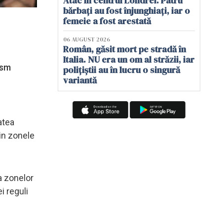
Atac în centrul Londrei. Patru
bărbați au fost înjunghiați, iar o
femeie a fost arestată
06 AUGUST 2026
Român, găsit mort pe stradă în
Italia. NU era un om al străzii, iar
ism
polițiștii au în lucru o singură
variantă
atea
in zonele
a zonelor
i reguli