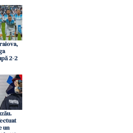
raiova,
ga
upă 2-2
uzău.
ectuat
e un