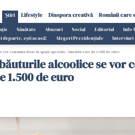
Știri
Lifestyle
Diaspora creativă
Românii care 
ație
Sănătate
Abuzuri
Social
Editorial
Info-
ti departe, ești acasă!
Alegeri Prezidențiale
Interviuri
e vor consuma doar în spații speciale. Amenda este de 1.500 de euro
ăuturile alcoolice se vor 
e 1.500 de euro