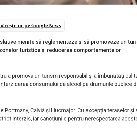
ărește-ne pe Google News
gislative menite să reglementeze și să promoveze un tur
i zonelor turistice și reducerea comportamentelor
tru a promova un turism responsabil și a îmbunătăți calit
 interzicerea consumului de alcool pe drumurile publice d
e Portmany, Calvià și Llucmajor. Cu excepția teraselor și 
trict interzis, iar sancțiunile pentru nerespectarea aceste