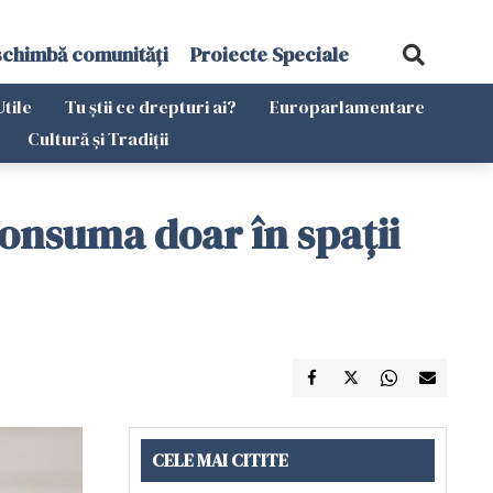
schimbă comunități
Proiecte Speciale
Utile
Tu știi ce drepturi ai?
Europarlamentare
Cultură și Tradiții
consuma doar în spații
CELE MAI CITITE