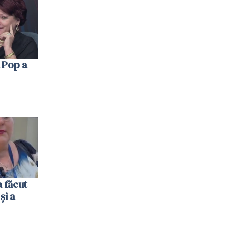
 Pop a
 făcut
și a