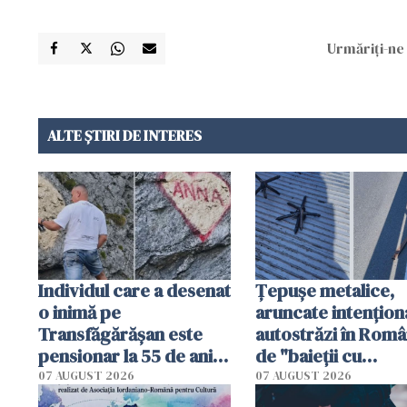
Urmăriți-ne 
ALTE ȘTIRI DE INTERES
Individul care a desenat
Țepușe metalice,
o inimă pe
aruncate intențion
Transfăgărășan este
autostrăzi în Româ
pensionar la 55 de ani.
de "baieții cu
Poliția l-a identificat
platforme": "Mi-au
07 AUGUST 2026
07 AUGUST 2026
cerut 1200 lei să m