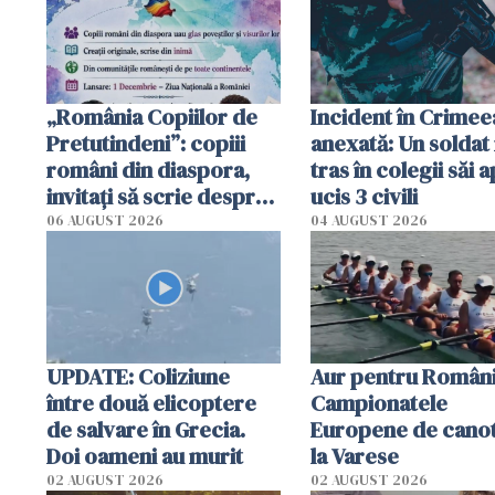
tracteze"
„România Copiilor de
Incident în Crimee
Pretutindeni”: copiii
anexată: Un soldat 
români din diaspora,
tras în colegii săi a
invitați să scrie despre
ucis 3 civili
România într-un volum
06 AUGUST 2026
04 AUGUST 2026
special
UPDATE: Coliziune
Aur pentru Români
între două elicoptere
Campionatele
de salvare în Grecia.
Europene de canot
Doi oameni au murit
la Varese
02 AUGUST 2026
02 AUGUST 2026