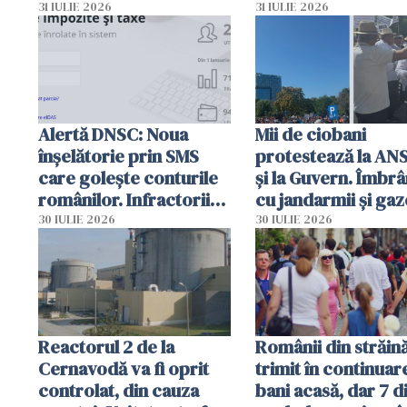
autoritățile
planul roșu de
31 IULIE 2026
31 IULIE 2026
intervenție
Alertă DNSC: Noua
Mii de ciobani
înșelătorie prin SMS
protestează la AN
care golește conturile
și la Guvern. Îmbrâ
românilor. Infractorii
cu jandarmii și gaz
folosesc numele
lacrimogene
30 IULIE 2026
30 IULIE 2026
Ghișeul.ro și al Poliției
Române
Reactorul 2 de la
Românii din străin
Cernavodă va fi oprit
trimit în continuar
controlat, din cauza
bani acasă, dar 7 d