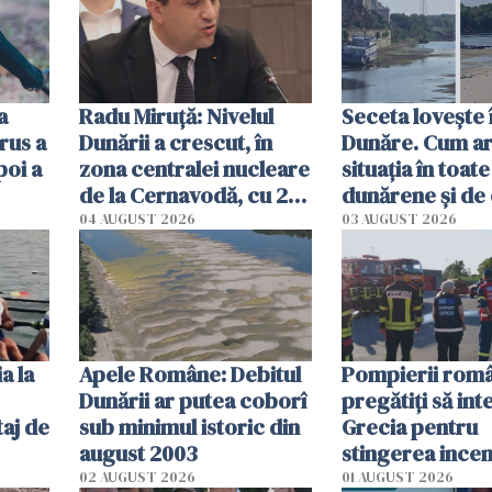
a
Radu Miruţă: Nivelul
Seceta lovește 
rus a
Dunării a crescut, în
Dunăre. Cum ar
poi a
zona centralei nucleare
situația în toate
de la Cernavodă, cu 2
dunărene și de
cm faţă de ziua trecută
România resim
04 AUGUST 2026
03 AUGUST 2026
efectele, deși a
în iulie
a la
Apele Române: Debitul
Pompierii româ
Dunării ar putea coborî
pregătiţi să int
aj de
sub minimul istoric din
Grecia pentru
august 2003
stingerea incen
02 AUGUST 2026
01 AUGUST 2026