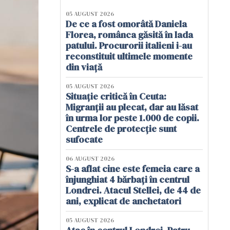
05 AUGUST 2026
De ce a fost omorâtă Daniela
Florea, românca găsită în lada
patului. Procurorii italieni i-au
reconstituit ultimele momente
din viață
05 AUGUST 2026
Situație critică în Ceuta:
Migranții au plecat, dar au lăsat
în urma lor peste 1.000 de copii.
Centrele de protecție sunt
sufocate
06 AUGUST 2026
S-a aflat cine este femeia care a
înjunghiat 4 bărbați în centrul
Londrei. Atacul Stellei, de 44 de
ani, explicat de anchetatori
05 AUGUST 2026