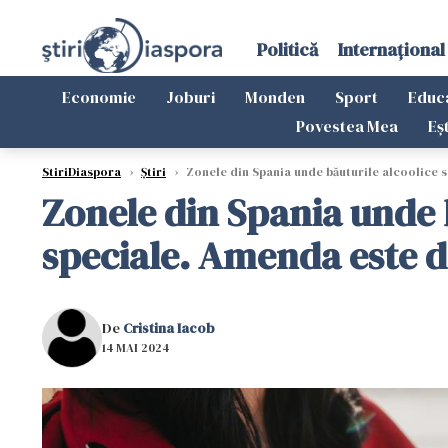
Politică
Internațional
Economie
Joburi
Monden
Sport
Educ
Povestea Mea
Eș
StiriDiaspora
›
Știri
›
Zonele din Spania unde băuturile alcoolice s
Zonele din Spania unde b
speciale. Amenda este d
De
Cristina Iacob
14 MAI 2024