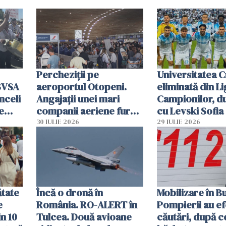
Percheziții pe
Universitatea C
SVSA
aeroportul Otopeni.
eliminată din Li
nceli
Angajații unei mari
Campionilor, d
e
companii aeriene furau
cu Levski Sofia
parfumuri, ceasuri și
30 IULIE 2026
29 IULIE 2026
mâncarea destinată
vânzării
ătate
Încă o dronă în
Mobilizare în B
e
România. RO-ALERT în
Pompierii au ef
in 10
Tulcea. Două avioane
căutări, după c