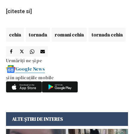
[citeste si]
cehia
tornada
romani cehia
tornada cehia
Urmăriți-ne și pe
Google News
și în aplicațiile mobile
ALTE ȘTIRI DE INTERES