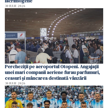
lacrimogene
30 IULIE 2026
Percheziții pe aeroportul Otopeni. Angajații
unei mari companii aeriene furau parfumuri,
ceasuri și mâncarea destinată vânzării
30 IULIE 2026