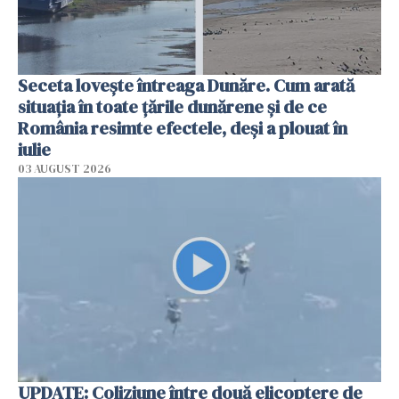
Seceta lovește întreaga Dunăre. Cum arată
situația în toate țările dunărene și de ce
România resimte efectele, deși a plouat în
iulie
03 AUGUST 2026
UPDATE: Coliziune între două elicoptere de