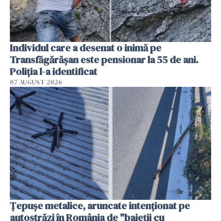
Individul care a desenat o inimă pe
Transfăgărășan este pensionar la 55 de ani.
Poliția l-a identificat
07 AUGUST 2026
Țepușe metalice, aruncate intenționat pe
autostrăzi în România de "baieții cu