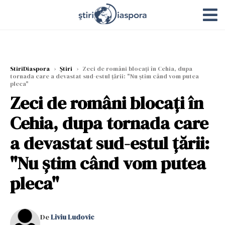
StiriDiaspora
›
Știri
›
Zeci de români blocați în Cehia, dupa
tornada care a devastat sud-estul țării: "Nu știm când vom putea
pleca"
Zeci de români blocați în
Cehia, dupa tornada care
a devastat sud-estul țării:
"Nu știm când vom putea
pleca"
De
Liviu Ludovic