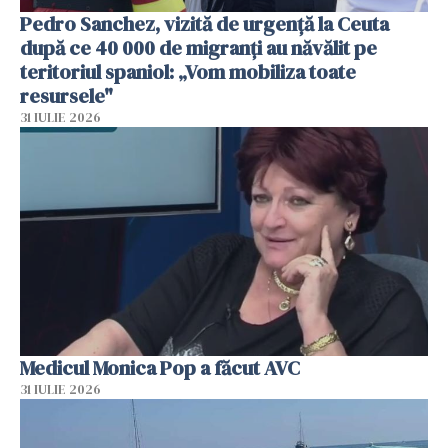
Pedro Sanchez, vizită de urgență la Ceuta
după ce 40 000 de migranți au năvălit pe
teritoriul spaniol: „Vom mobiliza toate
resursele"
31 IULIE 2026
Medicul Monica Pop a făcut AVC
31 IULIE 2026