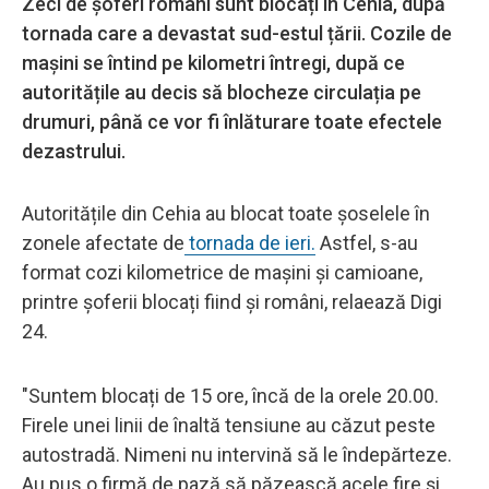
Zeci de șoferi români sunt blocați în Cehia, după
tornada care a devastat sud-estul țării. Cozile de
mașini se întind pe kilometri întregi, după ce
autoritățile au decis să blocheze circulația pe
drumuri, până ce vor fi înlăturare toate efectele
dezastrului.
Autoritățile din Cehia au blocat toate șoselele în
zonele afectate de
tornada de ieri.
Astfel, s-au
format cozi kilometrice de mașini și camioane,
printre șoferii blocați fiind și români, relaează Digi
24.
"Suntem blocați de 15 ore, încă de la orele 20.00.
Firele unei linii de înaltă tensiune au căzut peste
autostradă. Nimeni nu intervină să le îndepărteze.
Au pus o firmă de pază să păzească acele fire și