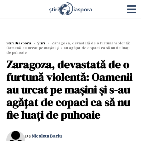
StiriDiaspora
›
Știri
›
Zaragoza, devastată de o furtună violentă:
Oamenii au urcat pe mașini și s-au agățat de copaci ca să nu fie luați
de puhoaie
Zaragoza, devastată de o
furtună violentă: Oamenii
au urcat pe mașini și s-au
agățat de copaci ca să nu
fie luați de puhoaie
De
Nicoleta Baciu