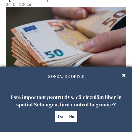
26 IULIE 2026
SONDAJ DE OPINIE
Menajere și îngrijitori, în vizorul Fiscului din
Italia. Aproape 500.000 de euro din venituri,
ascunși de autorități
Este important pentru dvs. că circulăm liber în
26 IULIE 2026
spațiul Schengen, fără control la granițe?
Da
Nu