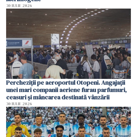
30 IULIE 2026
Percheziții pe aeroportul Otopeni. Angajații
unei mari companii aeriene furau parfumuri,
ceasuri și mâncarea destinată vânzării
30 IULIE 2026