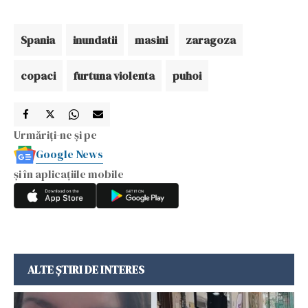
Spania
inundatii
masini
zaragoza
copaci
furtuna violenta
puhoi
Urmăriți-ne și pe
Google News
și în aplicațiile mobile
ALTE ȘTIRI DE INTERES