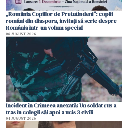
„România Copiilor de Pretutindeni”: copiii
români din diaspora, invitați să scrie despre
România într-un volum special
06 AUGUST 2026
Incident în Crimeea anexată: Un soldat rus a
tras în colegii săi apoi a ucis 3 civili
04 AUGUST 2026