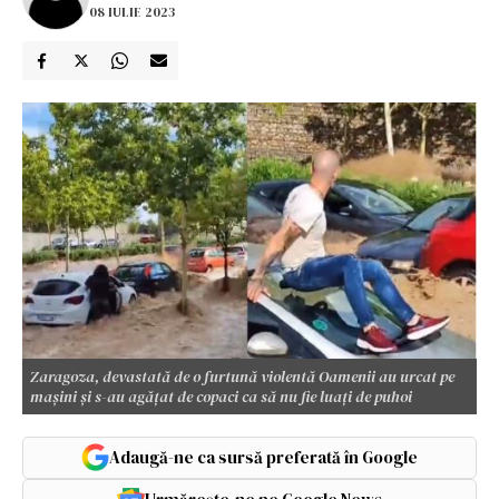
08 IULIE 2023
Zaragoza, devastată de o furtună violentă Oamenii au urcat pe
mașini și s-au agățat de copaci ca să nu fie luați de puhoi
Adaugă-ne ca sursă preferată în Google