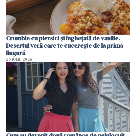
Crumble cu piersici și înghețată de vanilie.
Desertul verii care te cucerește de la prima
lingură
26 IULIE 2026
Cum au devenit două românce de neînlocuit