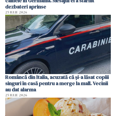
câinele în Germania. Mesajul ei a stârnit
dezbateri aprinse
25 IULIE 2026
Româncă din Italia, acuzată că și-a lăsat copiii
singuri în casă pentru a merge la mall. Vecinii
au dat alarma
25 IULIE 2026