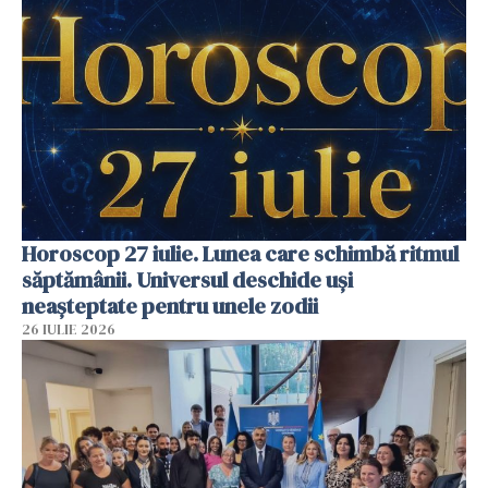
Horoscop 27 iulie. Lunea care schimbă ritmul
săptămânii. Universul deschide uși
neașteptate pentru unele zodii
26 IULIE 2026