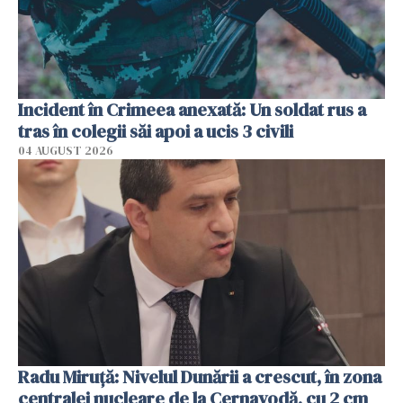
Incident în Crimeea anexată: Un soldat rus a
tras în colegii săi apoi a ucis 3 civili
04 AUGUST 2026
Radu Miruţă: Nivelul Dunării a crescut, în zona
centralei nucleare de la Cernavodă, cu 2 cm