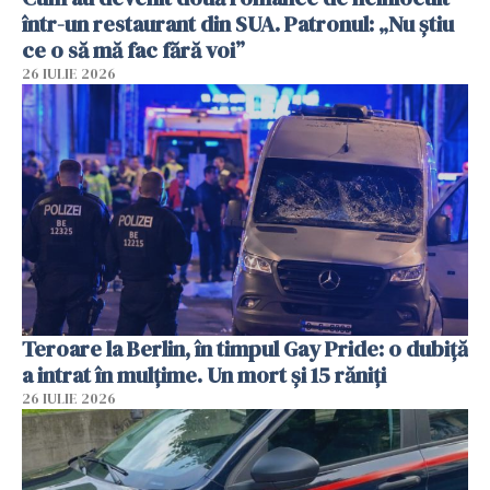
într-un restaurant din SUA. Patronul: „Nu știu
ce o să mă fac fără voi”
26 IULIE 2026
Teroare la Berlin, în timpul Gay Pride: o dubiță
a intrat în mulțime. Un mort și 15 răniți
26 IULIE 2026