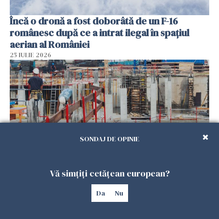
Încă o dronă a fost doborâtă de un F-16
românesc după ce a intrat ilegal în spațiul
aerian al României
25 IULIE 2026
SONDAJ DE OPINIE
Vă simțiți cetățean european?
Se caută urgent români pentru șantiere din
Marea Britanie. Salarii de până la 29 de lire pe
Da
Nu
oră
25 IULIE 2026