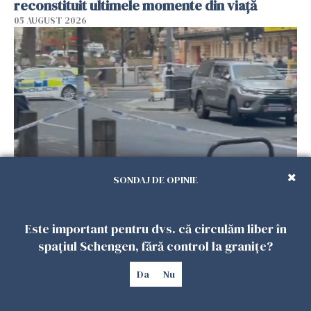
reconstituit ultimele momente din viață
05 AUGUST 2026
SONDAJ DE OPINIE
Atac în centrul Londrei. Patru bărbați au fost
înjunghiați, iar o femeie a fost arestată
Este important pentru dvs. că circulăm liber în
05 AUGUST 2026
spațiul Schengen, fără control la granițe?
Da
Nu