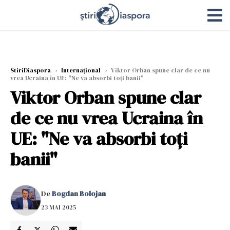
StiriDiaspora
›
Internațional
›
Viktor Orban spune clar de ce nu
vrea Ucraina în UE: "Ne va absorbi toți banii"
Viktor Orban spune clar
de ce nu vrea Ucraina în
UE: "Ne va absorbi toți
banii"
De
Bogdan Bolojan
23 MAI 2025