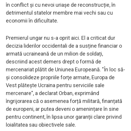
în conflict și cu nevoi uriașe de reconstrucție, în
detrimentul statelor membre mai vechi sau cu
economii în dificultate.
Premierul ungar nu s-a oprit aici. El a criticat dur
decizia liderilor occidentali de a susține financiar o
armată ucraineană de un milion de soldați,
descriind acest demers drept o formă de
mercenariat plătit de Uniunea Europeană. "În loc să-
şi consolideze propriile forţe armate, Europa de
Vest plăteşte Ucraina pentru serviciile sale
mercenare", a declarat Orban, exprimând
îngrijorarea că o asemenea forță militară, finanțată
de europeni, ar putea deveni o amenințare în sine
pentru continent, în lipsa unor garanții clare privind
loialitatea sau obiectivele sale.