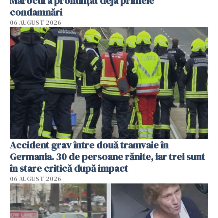
Marocul a pronunțat deja primele
condamnări
06 AUGUST 2026
Accident grav între două tramvaie în
Germania. 30 de persoane rănite, iar trei sunt
în stare critică după impact
06 AUGUST 2026