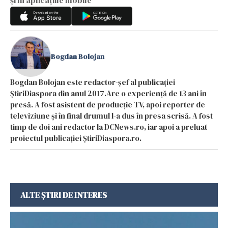
Bogdan Bolojan
Bogdan Bolojan este redactor-șef al publicației
ȘtiriDiaspora din anul 2017.Are o experiență de 13 ani în
presă. A fost asistent de producție TV, apoi reporter de
televiziune și în final drumul l-a dus în presa scrisă. A fost
timp de doi ani redactor la DCNews.ro, iar apoi a preluat
proiectul publicației ȘtiriDiaspora.ro.
ALTE ȘTIRI DE INTERES