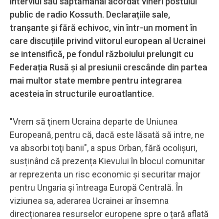
interviul său săptămânal acordat vineri postului
public de radio Kossuth. Declarațiile sale,
tranșante și fără echivoc, vin într-un moment în
care discuțiile privind viitorul european al Ucrainei
se intensifică, pe fondul războiului prelungit cu
Federația Rusă și al presiunii crescânde din partea
mai multor state membre pentru integrarea
acesteia în structurile euroatlantice.
"Vrem să ţinem Ucraina departe de Uniunea
Europeană, pentru că, dacă este lăsată să intre, ne
va absorbi toţi banii", a spus Orban, fără ocolişuri,
susținând că prezența Kievului în blocul comunitar
ar reprezenta un risc economic și securitar major
pentru Ungaria și întreaga Europă Centrală. În
viziunea sa, aderarea Ucrainei ar însemna
direcționarea resurselor europene spre o țară aflată