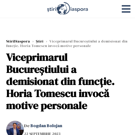
StiriDiaspora
›
Știri
›
Viceprimarul Bucureștiului a demisionat din
funcție. Horia Tomescu invocă motive personale
Viceprimarul
Bucureștiului a
demisionat din funcție.
Horia Tomescu invocă
motive personale
De
Bogdan Bolojan
22 SEPTEMBRIE 2023