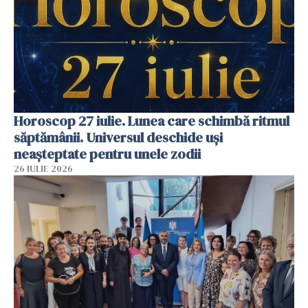
Horoscop 27 iulie. Lunea care schimbă ritmul
săptămânii. Universul deschide uși
neașteptate pentru unele zodii
26 IULIE 2026