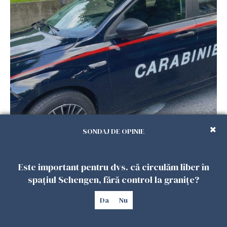
Româncă din Italia, acuzată că și-a lăsat copiii
SONDAJ DE OPINIE
singuri în casă pentru a merge la mall. Vecinii
au dat alarma
25 IULIE 2026
Este important pentru dvs. că circulăm liber în
spațiul Schengen, fără control la granițe?
Da
Nu