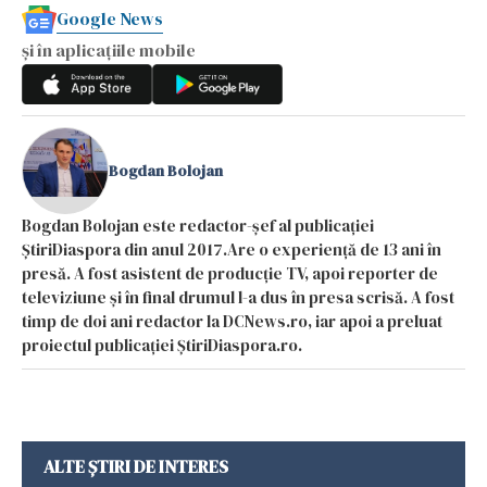
Google News
și în aplicațiile mobile
Bogdan Bolojan
Bogdan Bolojan este redactor-șef al publicației
ȘtiriDiaspora din anul 2017.Are o experiență de 13 ani în
presă. A fost asistent de producție TV, apoi reporter de
televiziune și în final drumul l-a dus în presa scrisă. A fost
timp de doi ani redactor la DCNews.ro, iar apoi a preluat
proiectul publicației ȘtiriDiaspora.ro.
ALTE ȘTIRI DE INTERES