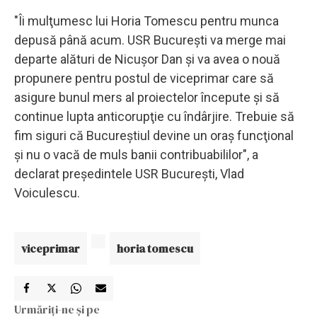
"Îi mulţumesc lui Horia Tomescu pentru munca
depusă până acum. USR Bucureşti va merge mai
departe alături de Nicuşor Dan şi va avea o nouă
propunere pentru postul de viceprimar care să
asigure bunul mers al proiectelor începute şi să
continue lupta anticorupţie cu îndârjire. Trebuie să
fim siguri că Bucureştiul devine un oraş funcţional
şi nu o vacă de muls banii contribuabililor", a
declarat preşedintele USR Bucureşti, Vlad
Voiculescu.
viceprimar
horia tomescu
Urmăriți-ne și pe