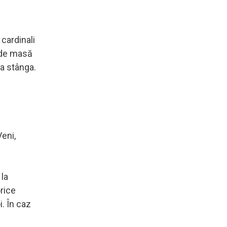
cardinali
e de masă
la stânga.
Veni,
 la
orice
i. În caz