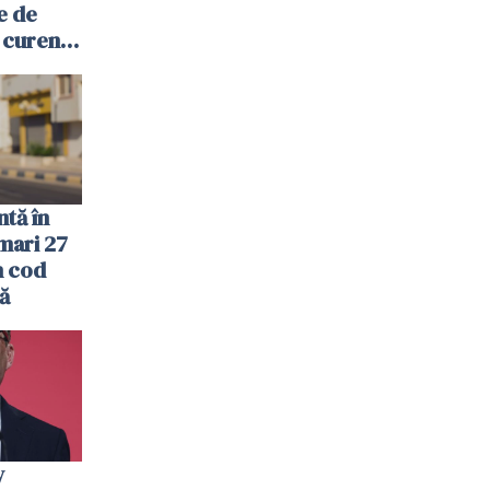
e de
 curent.
măriei
au
tă în
 mari 27
n cod
ă
y