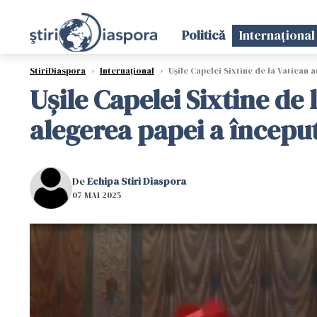
Politică
Internațional
StiriDiaspora
›
Internațional
›
Uşile Capelei Sixtine de la Vatican 
Uşile Capelei Sixtine de 
alegerea papei a începu
De
Echipa Stiri Diaspora
07 MAI 2025