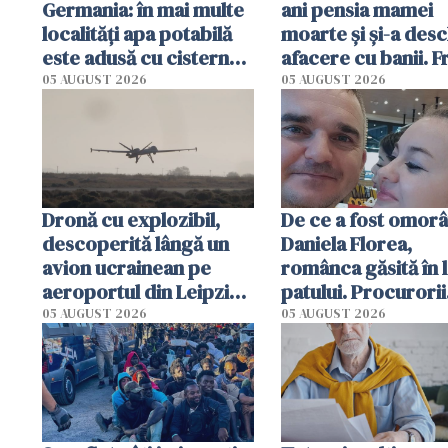
Germania: în mai multe
ani pensia mamei
localități apa potabilă
moarte și și-a desc
este adusă cu cisterna
afacere cu banii. 
de lapte. Autoritățile
de 230.000 de eur
05 AUGUST 2026
05 AUGUST 2026
impun restricții de
descoperită de
consum
autorități
Dronă cu explozibil,
De ce a fost omorâ
descoperită lângă un
Daniela Florea,
avion ucrainean pe
românca găsită în 
aeroportul din Leipzig.
patului. Procurorii
Un avion DHL s-a
italieni i-au reconst
05 AUGUST 2026
05 AUGUST 2026
ciocnit în aer cu un
ultimele momente 
obiect
viață