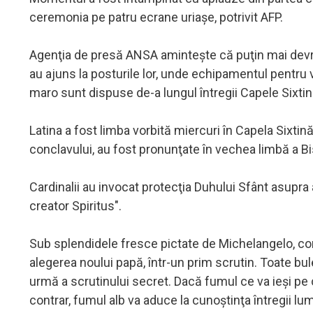
ceremonia pe patru ecrane uriaşe, potrivit AFP.
Agenţia de presă ANSA aminteşte că puţin mai devrem
au ajuns la posturile lor, unde echipamentul pentru v
maro sunt dispuse de-a lungul întregii Capele Sixtine
Latina a fost limba vorbită miercuri în Capela Sixtină
conclavului, au fost pronunţate în vechea limbă a Bis
Cardinalii au invocat protecţia Duhului Sfânt asupra a
creator Spiritus".
Sub splendidele fresce pictate de Michelangelo, compl
alegerea noului papă, într-un prim scrutin. Toate bulet
urmă a scrutinului secret. Dacă fumul ce va ieşi pe co
contrar, fumul alb va aduce la cunoştinţa întregii lu