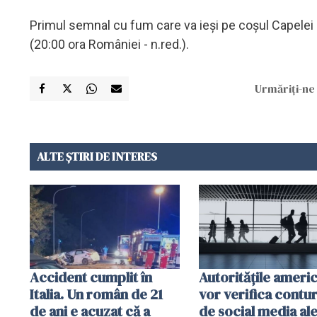
Primul semnal cu fum care va ieşi pe coşul Capelei S
(20:00 ora României - n.red.).
Urmăriți-ne 
ALTE ȘTIRI DE INTERES
Accident cumplit în
Autorităţile ameri
Italia. Un român de 21
vor verifica contur
de ani e acuzat că a
de social media al