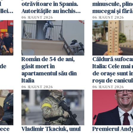
l
otrăvitoare în Spania.
minuscule, plin
lei,
Autoritățile au închis
mucegai și fără
cat
mai multe plaje din San
Inspectorii pri
06 AUGUST 2026
06 AUGUST 2026
Sebastian
din Germania i-
evacuat pe loc
Român de 54 de ani,
Căldură sufocan
 de
găsit mort în
Italia: Cele mai
apartamentul său din
de orașe sunt î
Italia
roșu de canicul
06 AUGUST 2026
06 AUGUST 2026
zece
Vladimir Tkaciuk, unul
Premierul And