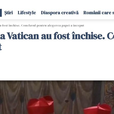
Știri
Lifestyle
Diaspora creativă
Românii care 
au fost închise. Conclavul pentru alegerea papei a început
la Vatican au fost închise.
t