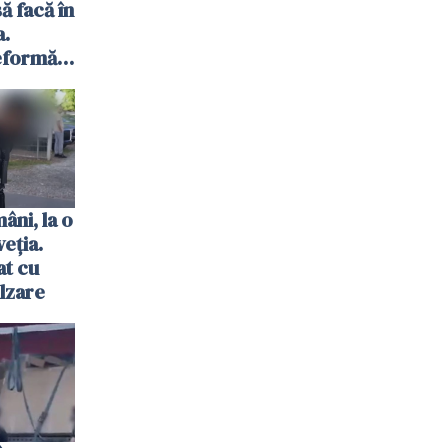
ă facă în
.
eformă
rea ar
 de la
âni, la o
eția.
at cu
ulzare