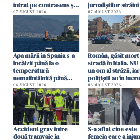
intrat pe contrasens și a
jurnaliştilor străin
omorât doi oameni
aplică pentru viză
07 AUGUST 2026
07 AUGUST 2026
Apa mării în Spania s-a
Român, găsit mort
încălzit până la o
stradă în Italia. NU
temperatură
un om al străzii, iar
nemaiîntâlnită până
polițiștii au în lucr
acum. Record absolut
singură variantă
06 AUGUST 2026
06 AUGUST 2026
în Mediterană
Accident grav între
S-a aflat cine este
două tramvaie în
femeia care a înju