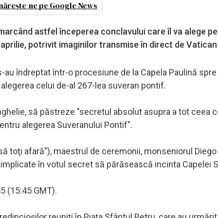
ărește-ne pe Google News
 marcând astfel începerea conclavului care îl va alege pe 
prilie, potrivit imaginilor transmise în direct de Vatica
s-au îndreptat într-o procesiune de la Capela Paulină spr
 alegerea celui de-al 267-lea suveran pontif.
anghelie, să păstreze "secretul absolut asupra a tot ceea 
 pentru alegerea Suveranului Pontif".
iasă toţi afară"), maestrul de ceremonii, monseniorul Diego
u implicate în votul secret să părăsească incinta Capelei S
:45 (15:45 GMT).
dincioşilor reuniţi în Piaţa Sfântul Petru, care au urmărit