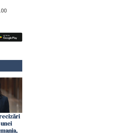
.00
recizări
 unei
mania,