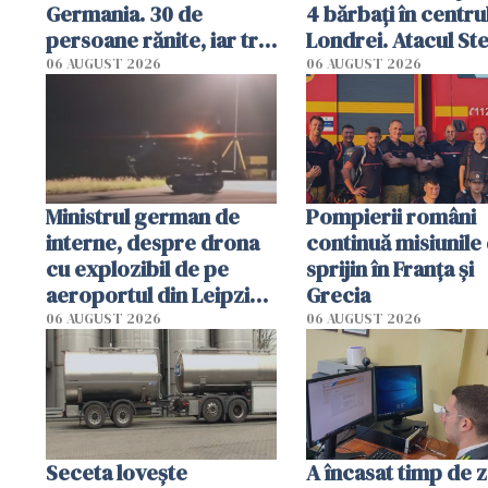
Germania. 30 de
4 bărbați în centru
persoane rănite, iar trei
Londrei. Atacul Stel
sunt în stare critică
de 44 de ani, expli
06 AUGUST 2026
06 AUGUST 2026
după impact
de anchetatori
Ministrul german de
Pompierii români
interne, despre drona
continuă misiunile
cu explozibil de pe
sprijin în Franţa şi
aeroportul din Leipzig:
Grecia
Un "scenariu de atac
06 AUGUST 2026
06 AUGUST 2026
hibrid"
Seceta lovește
A încasat timp de 