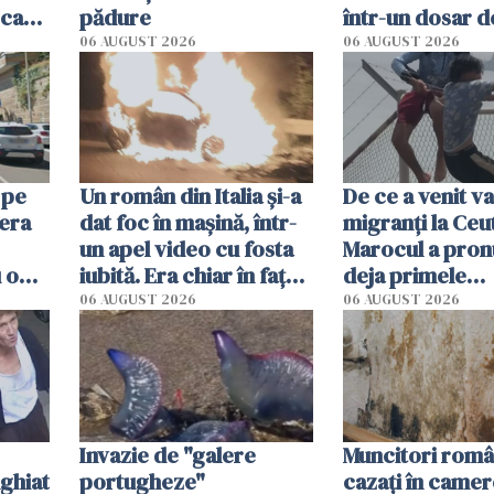
i care
pădure
într-un dosar d
în favoarea Rus
06 AUGUST 2026
06 AUGUST 2026
 pe
Un român din Italia și-a
De ce a venit va
 era
dat foc în mașină, într-
migranți la Ceu
un apel video cu fosta
Marocul a pron
u o
iubită. Era chiar în fața
deja primele
locuinței iubitei din
condamnări
06 AUGUST 2026
06 AUGUST 2026
Milano
Invazie de "galere
Muncitori româ
nghiat
portugheze"
cazați în camer