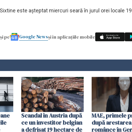
ixtine este aşteptat miercuri seară în jurul orei locale 19
Google News
și pe
și în aplicațiile mobile
cane
Scandal în Austria după
MAE, primele p
ile
ce un investitor belgian
după arestarea
e
a defrișat 19 hectare de
românce în Ger