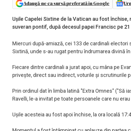
Adaugă-ne ca sursă preferată în Google
Urm
Uşile Capelei Sixtine de la Vatican au fost închise,
suveran pontif, după decesul papei Francisc pe 21 a
Miercuri după-amiază, cei 133 de cardinali electori 
Sixtină, unde s-au rugat pentru îndrumarea divină în
Fiecare dintre cardinali a jurat apoi, cu mâna pe Ev
priveşte, direct sau indirect, voturile şi scrutinurile
Prin ordinul dat în limba latină "Extra Omnes" ("Să 
Ravelli, le-a invitat pe toate persoanele care nu era
Uşile acesteia au fost apoi închise, la ora locală 17
Momentul a fost întâmpinat cu aplauze din partea cre