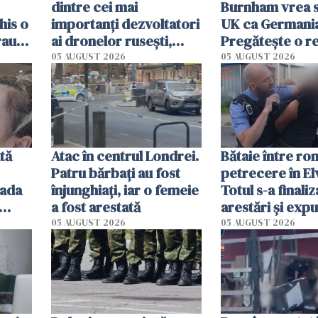
dintre cei mai
Burnham vrea s
his o
importanți dezvoltatori
UK ca Germania
Frauda
ai dronelor rusești,
Pregătește o r
o,
grav rănit într-un
radicală și pute
05 AUGUST 2026
05 AUGUST 2026
atentat cu bombă
urma să se mute
Londra
tă
Atac în centrul Londrei.
Bătaie între rom
Patru bărbați au fost
petrecere în Elv
lada
înjunghiați, iar o femeie
Totul s-a finaliz
a fost arestată
arestări și exp
ituit
05 AUGUST 2026
05 AUGUST 2026
din