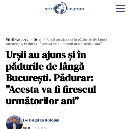
StiriDiaspora
›
Știri
›
Urșii au ajuns și în pădurile de lângă
București. Pădurar: "Acesta va fi firescul următorilor ani"
Urșii au ajuns și în
pădurile de lângă
București. Pădurar:
"Acesta va fi firescul
următorilor ani"
De
Bogdan Bolojan
08 IULIE 2026