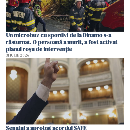
Un microbuz cu sportivi de la Dinamo s-a
răsturnat. O persoană a murit, a fost activat
planul roșu de intervenție
31 IULIE 2026
Senatul a aprobat acordul SAFE