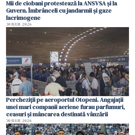
Mii de ciobani protestează la ANSVSA și la
Guvern. Îmbrânceli cu jandarmii și gaze
lacrimogene
30 IULIE 2026
Percheziții pe aeroportul Otopeni. Angajații
unei mari companii aeriene furau parfumuri,
ceasuri și mâncarea destinată vânzării
30 IULIE 2026