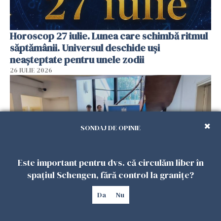
Horoscop 27 iulie. Lunea care schimbă ritmul
săptămânii. Universul deschide uși
neașteptate pentru unele zodii
26 IULIE 2026
SONDAJ DE OPINIE
Este important pentru dvs. că circulăm liber în
spațiul Schengen, fără control la granițe?
Accidente, spitalizare sau alte urgențe?
Da
Nu
Consulatul României la Roma promite
intervenții în doar 24 de ore