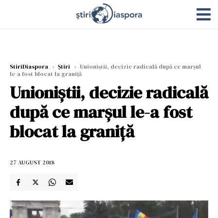
StiriDiaspora
›
Știri
›
Unioniștii, decizie radicală după ce marșul
le-a fost blocat la graniță
Unioniștii, decizie radicală
după ce marșul le-a fost
blocat la graniță
27 AUGUST 2018