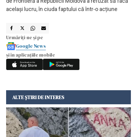
de Frontieră a Republicii Moldova a refuzat să facă
același lucru, în ciuda faptului că într-o acțiune
Urmăriți-ne și pe
Google News
și în aplicațiile mobile
ALTE ȘTIRI DE INTERES