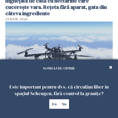
Înghețata de casă cu nectarine care
cucerește vara. Rețeta fără aparat, gata din
câteva ingrediente
25 IULIE 2026
SONDAJ DE OPINIE
Încă o dronă a fost doborâtă de un F-16
Este important pentru dvs. că circulăm liber în
românesc după ce a intrat ilegal în spațiul
spațiul Schengen, fără control la granițe?
aerian al României
25 IULIE 2026
Da
Nu