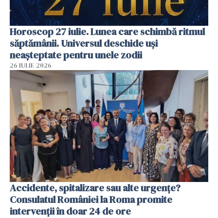
Horoscop 27 iulie. Lunea care schimbă ritmul
săptămânii. Universul deschide uși
neașteptate pentru unele zodii
26 IULIE 2026
Accidente, spitalizare sau alte urgențe?
Consulatul României la Roma promite
intervenții în doar 24 de ore