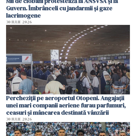
Mii de ciobani protestează la ANSVSA și la
Guvern. Îmbrânceli cu jandarmii și gaze
lacrimogene
30 IULIE 2026
Percheziții pe aeroportul Otopeni. Angajații
unei mari companii aeriene furau parfumuri,
ceasuri și mâncarea destinată vânzării
30 IULIE 2026