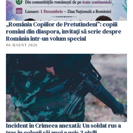
„România Copiilor de Pretutindeni”: copiii
români din diaspora, invitați să scrie despre
România într-un volum special
06 AUGUST 2026
Incident în Crimeea anexată: Un soldat rus a
tras în colegii săi apoi a ucis 3 civili