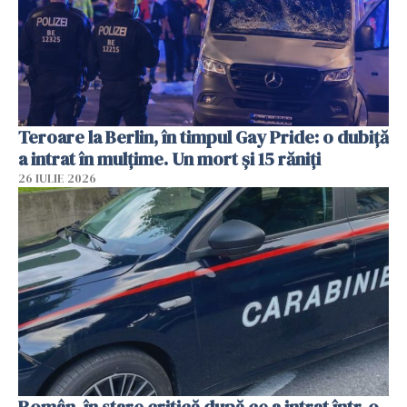
Teroare la Berlin, în timpul Gay Pride: o dubiță
a intrat în mulțime. Un mort și 15 răniți
26 IULIE 2026
Român, în stare critică după ce a intrat într-o