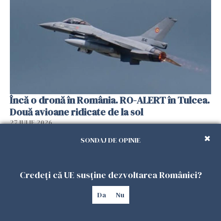
Încă o dronă în România. RO-ALERT în Tulcea.
Două avioane ridicate de la sol
27 IULIE 2026
SONDAJ DE OPINIE
Credeți că UE susține dezvoltarea României?
Da
Nu