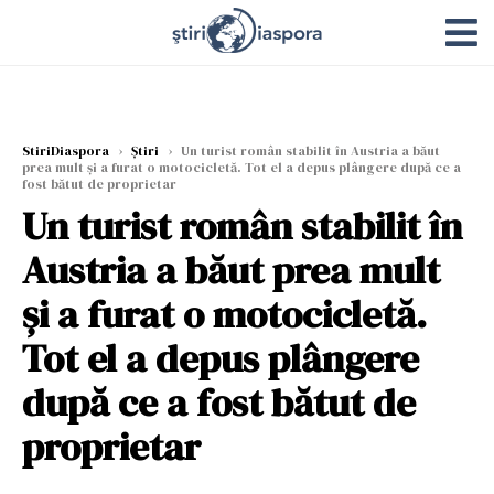
StiriDiaspora
›
Știri
›
Un turist român stabilit în Austria a băut
prea mult și a furat o motocicletă. Tot el a depus plângere după ce a
fost bătut de proprietar
Un turist român stabilit în
Austria a băut prea mult
și a furat o motocicletă.
Tot el a depus plângere
după ce a fost bătut de
proprietar