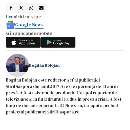
Urmăriți-ne și pe
Google News
și în aplicațiile mobile
Bogdan Bolojan
Bogdan Bolojan este redactor-șef al publicației
ȘtiriDiaspora din anul 2017.Are o experiență de 13 ani în
presă. A fost asistent de producție TV, apoi reporter de
televiziune și în final drumul l-a dus în presa scrisă. A fost
timp de doi ani redactor la DCNews.ro, iar apoi a preluat
proiectul publicației ȘtiriDiaspora.ro.