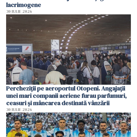
lacrimogene
30 IULIE 2026
Percheziții pe aeroportul Otopeni. Angajații
unei mari companii aeriene furau parfumuri,
ceasuri și mâncarea destinată vânzării
30 IULIE 2026