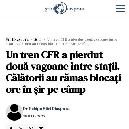
StiriDiaspora
›
Știri
›
Un tren CFR a pierdut două vagoane între
stații. Călătorii au rămas blocați ore în șir pe câmp
Un tren CFR a pierdut
două vagoane între stații.
Călătorii au rămas blocați
ore în șir pe câmp
De
Echipa Stiri Diaspora
30 IULIE 2025