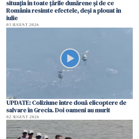
situația în toate țările dunărene și de ce
România resimte efectele, deși a plouat în
iulie
03 AUGUST 2026
UPDATE: Coliziune între două elicoptere de
salvare în Grecia. Doi oameni au murit
02 AUGUST 2026