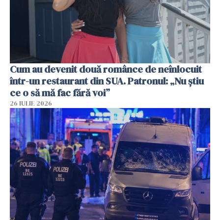
Cum au devenit două românce de neînlocuit
într-un restaurant din SUA. Patronul: „Nu știu
ce o să mă fac fără voi”
26 IULIE 2026