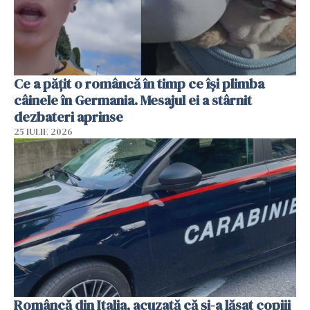
Ce a pățit o româncă în timp ce își plimba
câinele în Germania. Mesajul ei a stârnit
dezbateri aprinse
25 IULIE 2026
Româncă din Italia, acuzată că și-a lăsat copiii