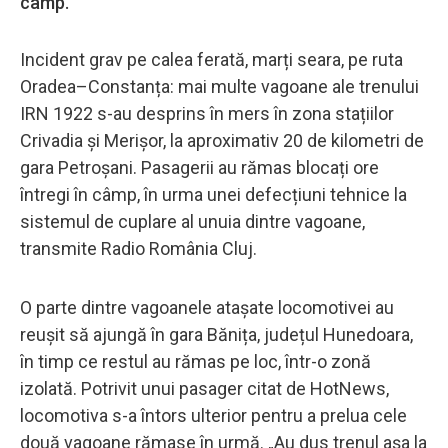
câmp.
Incident grav pe calea ferată, marți seara, pe ruta
Oradea–Constanța: mai multe vagoane ale trenului
IRN 1922 s-au desprins în mers în zona stațiilor
Crivadia și Merișor, la aproximativ 20 de kilometri de
gara Petroșani. Pasagerii au rămas blocați ore
întregi în câmp, în urma unei defecțiuni tehnice la
sistemul de cuplare al unuia dintre vagoane,
transmite Radio România Cluj.
O parte dintre vagoanele atașate locomotivei au
reușit să ajungă în gara Bănița, județul Hunedoara,
în timp ce restul au rămas pe loc, într-o zonă
izolată. Potrivit unui pasager citat de HotNews,
locomotiva s-a întors ulterior pentru a prelua cele
două vagoane rămase în urmă. „Au dus trenul așa la