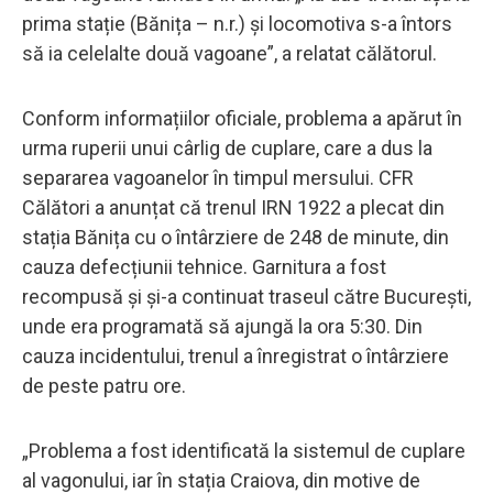
prima stație (Bănița – n.r.) și locomotiva s-a întors
să ia celelalte două vagoane”, a relatat călătorul.
Conform informațiilor oficiale, problema a apărut în
urma ruperii unui cârlig de cuplare, care a dus la
separarea vagoanelor în timpul mersului. CFR
Călători a anunțat că trenul IRN 1922 a plecat din
stația Bănița cu o întârziere de 248 de minute, din
cauza defecțiunii tehnice. Garnitura a fost
recompusă și și-a continuat traseul către București,
unde era programată să ajungă la ora 5:30. Din
cauza incidentului, trenul a înregistrat o întârziere
de peste patru ore.
„Problema a fost identificată la sistemul de cuplare
al vagonului, iar în stația Craiova, din motive de