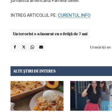
jurnalista americană Pamela Geller.
INTREG ARTICOLUL PE:
CURENTUL.INFO
Un terorist s-a însurat cu o fetiță de 7 ani
Urmăriți-ne 
ALTE ȘTIRI DE INTERES