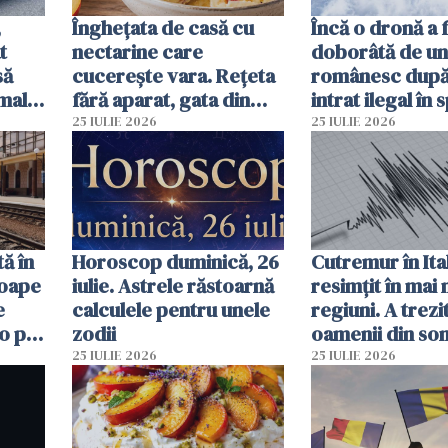
,
Înghețata de casă cu
Încă o dronă a 
t
nectarine care
doborâtă de un
să
cucerește vara. Rețeta
românesc după
mall.
fără aparat, gata din
intrat ilegal în 
ma
câteva ingrediente
aerian al Român
25 IULIE 2026
25 IULIE 2026
ă în
Horoscop duminică, 26
Cutremur în Ital
roape
iulie. Astrele răstoarnă
resimțit în mai
e
calculele pentru unele
regiuni. A trezi
o pot
zodii
oamenii din so
ore
un alt seism pr
25 IULIE 2026
25 IULIE 2026
o zi înainte