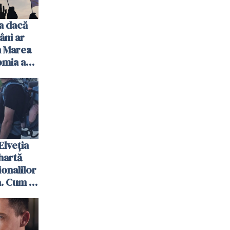
a dacă
âni ar
n Marea
omia ar
 șocul
Elveția
hartă
ionalilor
. Cum îi