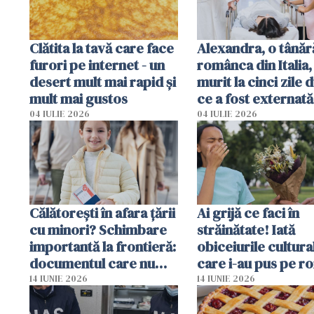
Clătita la tavă care face
Alexandra, o tânăr
furori pe internet - un
românca din Italia,
desert mult mai rapid și
murit la cinci zile 
mult mai gustos
ce a fost externată
Anchetă pentru o
04 IULIE 2026
04 IULIE 2026
din culpă
Călătorești în afara țării
Ai grijă ce faci în
cu minori? Schimbare
străinătate! Iată
importantă la frontieră:
obiceiurile cultura
documentul care nu
care i-au pus pe r
mai trebuie prezentat
în situații neaștept
14 IUNIE 2026
14 IUNIE 2026
fizic