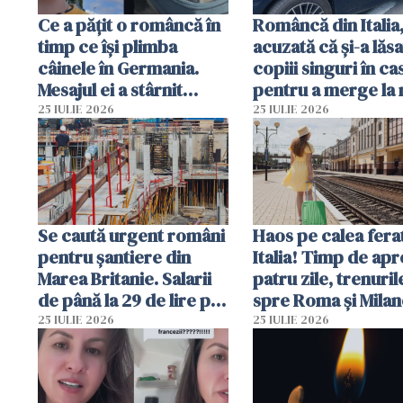
Ce a pățit o româncă în
Româncă din Italia
timp ce își plimba
acuzată că și-a lăsa
câinele în Germania.
copiii singuri în ca
Mesajul ei a stârnit
pentru a merge la 
dezbateri aprinse
Vecinii au dat alar
25 IULIE 2026
25 IULIE 2026
Se caută urgent români
Haos pe calea ferat
pentru șantiere din
Italia! Timp de ap
Marea Britanie. Salarii
patru zile, trenuril
de până la 29 de lire pe
spre Roma și Milan
oră
întârzia până la 3 
25 IULIE 2026
25 IULIE 2026