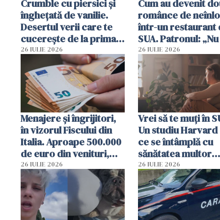
Crumble cu piersici și
Cum au devenit do
înghețată de vanilie.
românce de neînlo
Desertul verii care te
într-un restaurant 
cucerește de la prima
SUA. Patronul: „Nu 
lingură
ce o să mă fac fără
26 IULIE 2026
26 IULIE 2026
Menajere și îngrijitori,
Vrei să te muți în 
în vizorul Fiscului din
Un studiu Harvard 
Italia. Aproape 500.000
ce se întâmplă cu
de euro din venituri,
sănătatea multor
ascunși de autorități
imigranți
26 IULIE 2026
26 IULIE 2026