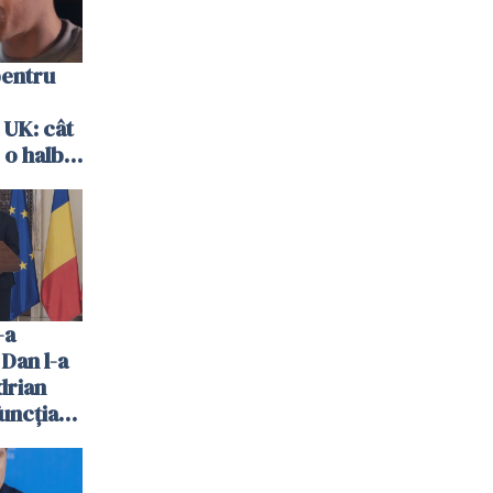
pentru
 UK: cât
 o halbă
-a
 Dan l-a
drian
uncția