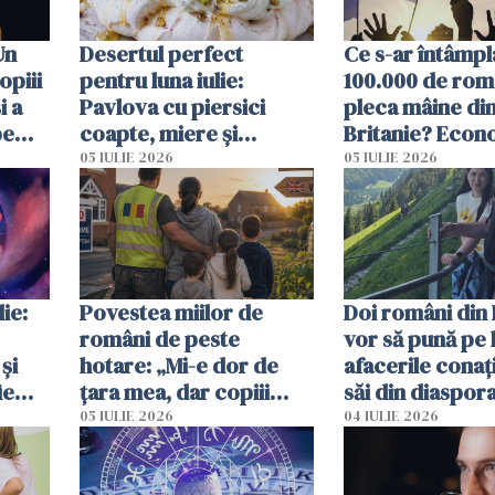
Un
Desertul perfect
Ce s-ar întâmpl
opiii
pentru luna iulie:
100.000 de rom
i a
Pavlova cu piersici
pleca mâine di
pe
coapte, miere și
Britanie? Econ
 mal
lavandă
resimți imediat
05 IULIE 2026
05 IULIE 2026
ie:
Povestea miilor de
Doi români din 
români de peste
vor să pună pe 
și
hotare: „Mi-e dor de
afacerile conaț
ie
țara mea, dar copiii
săi din diaspora
spun că Anglia e casa
ajută mai exact
05 IULIE 2026
04 IULIE 2026
noastră”