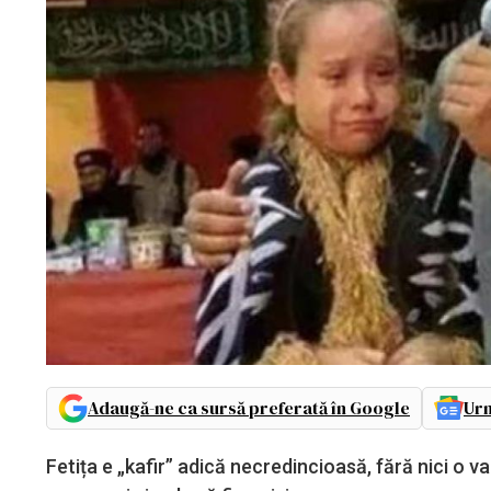
Adaugă-ne ca sursă preferată în Google
Urm
Fetița e „kafir” adică necredincioasă, fără nici o v