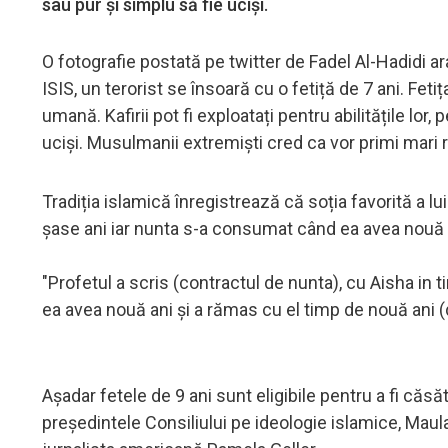
sau pur și simplu să fie uciși.
O fotografie postată pe twitter de Fadel Al-Hadidi ar
ISIS, un terorist se însoară cu o fetiță de 7 ani. Feti
umană. Kafirii pot fi exploatați pentru abilitățile lor,
uciși. Musulmanii extremiști cred ca vor primi mari 
Tradiția islamică înregistrează că soția favorită a
șase ani iar nunta s-a consumat când ea avea nouă 
"Profetul a scris (contractul de nunta), cu Aisha in 
ea avea nouă ani și a rămas cu el timp de nouă ani (
Așadar fetele de 9 ani sunt eligibile pentru a fi căsă
președintele Consiliului pe ideologie islamice, Ma