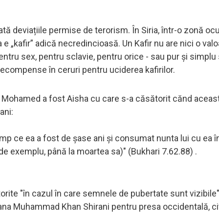
ată deviațiile permise de terorism. În Siria, într-o zonă o
ța e „kafir” adică necredincioasă. Un Kafir nu are nici o val
 pentru sex, pentru sclavie, pentru orice - sau pur și simplu 
recompense în ceruri pentru uciderea kafirilor.
 lui Mohamed a fost Aisha cu care s-a căsătorit cănd aceas
ani:
timp ce ea a fost de șase ani și consumat nunta lui cu ea î
de exemplu, până la moartea sa)" (Bukhari 7.62.88) .
torite "în cazul în care semnele de pubertate sunt vizibile
ulana Muhammad Khan Shirani pentru presa occidentală, ci