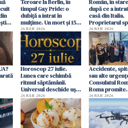
uă
Teroare la Berlin, în
Român, în stare
cuit
timpul Gay Pride: o
după ce a intrat
din
dubiță a intrat în
casă din Italia.
știu
mulțime. Un mort și 15
Proprietarul s
 voi”
răniți
s-a apărat cu un
26 IULIE 2026
26 IULIE 2026
SUA?
Horoscop 27 iulie.
Accidente, spit
arată
Lunea care schimbă
sau alte urgenț
ritmul săptămânii.
Consulatul Româ
Universul deschide uși
Roma promite
neașteptate pentru
intervenții în d
26 IULIE 2026
26 IULIE 2026
unele zodii
de ore