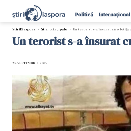
Politică
Internațional
StiriDiaspora
›
Știri principale
›
Un terorist s-a însurat cu o fetiță 
Un terorist s-a însurat cu
28 SEPTEMBRIE 2015