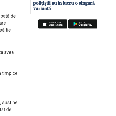
polițiștii au în lucru o singură
variantă
cupată de
oare
să fie
ta avea
n timp ce
", susține
tat de