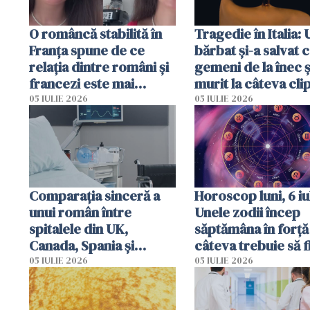
O româncă stabilită în
Tragedie în Italia: 
Franța spune de ce
bărbat și-a salvat c
relația dintre români și
gemeni de la înec ș
francezi este mai
murit la câteva cli
complicată decât pare
după ce i-a adus la
05 IULIE 2026
05 IULIE 2026
Comparația sinceră a
Horoscop luni, 6 iul
unui român între
Unele zodii încep
spitalele din UK,
săptămâna în forță 
Canada, Spania și
câteva trebuie să f
România
prudente
05 IULIE 2026
05 IULIE 2026