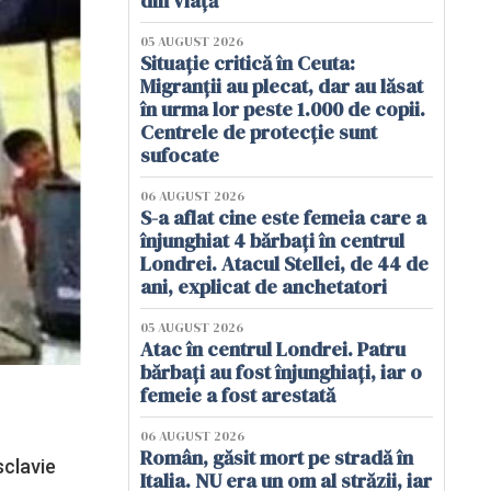
din viață
05 AUGUST 2026
Situație critică în Ceuta:
Migranții au plecat, dar au lăsat
în urma lor peste 1.000 de copii.
Centrele de protecție sunt
sufocate
06 AUGUST 2026
S-a aflat cine este femeia care a
înjunghiat 4 bărbați în centrul
Londrei. Atacul Stellei, de 44 de
ani, explicat de anchetatori
05 AUGUST 2026
Atac în centrul Londrei. Patru
bărbați au fost înjunghiați, iar o
femeie a fost arestată
06 AUGUST 2026
Român, găsit mort pe stradă în
sclavie
Italia. NU era un om al străzii, iar