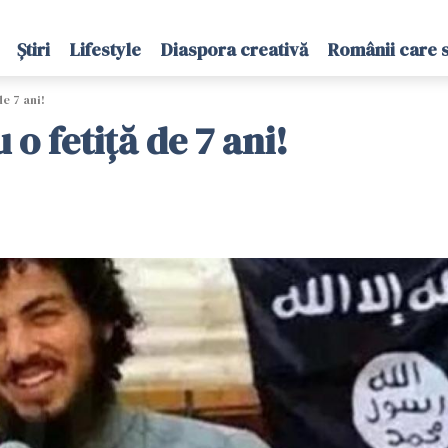
Știri
Lifestyle
Diaspora creativă
Românii care 
de 7 ani!
 o fetiță de 7 ani!