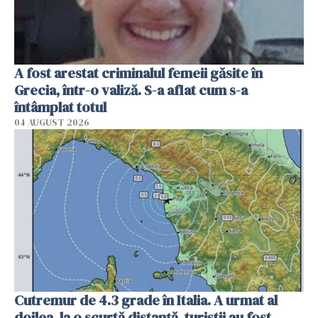
A fost arestat criminalul femeii găsite în
Grecia, într-o valiză. S-a aflat cum s-a
întâmplat totul
04 AUGUST 2026
Cutremur de 4.3 grade în Italia. A urmat al
doilea, la o scurtă distanță, turiștii au fost