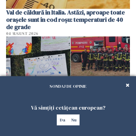
Val de căldură în Italia. Astăzi, aproape toate
orașele sunt în cod roșu: temperaturi de 40
de grade
04 AUGUST 2026
SONDAJ DE OPINIE
Vă simțiți cetățean european?
„Merci les héros!” Copiii francezi au mulțumit
pompierilor români care au ajutat la
Da
Nu
stingerea incendiilor din sudul țării - FOTO
04 AUGUST 2026