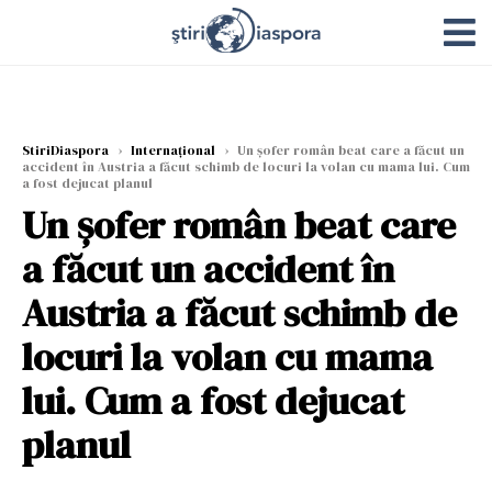
StiriDiaspora
›
Internațional
›
Un șofer român beat care a făcut un
accident în Austria a făcut schimb de locuri la volan cu mama lui. Cum
a fost dejucat planul
Un șofer român beat care
a făcut un accident în
Austria a făcut schimb de
locuri la volan cu mama
lui. Cum a fost dejucat
planul