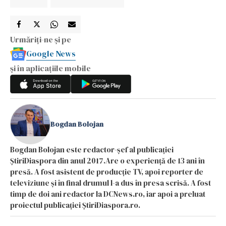
Urmăriți-ne și pe
Google News
și în aplicațiile mobile
Bogdan Bolojan
Bogdan Bolojan este redactor-șef al publicației
ȘtiriDiaspora din anul 2017.Are o experiență de 13 ani în
presă. A fost asistent de producție TV, apoi reporter de
televiziune și în final drumul l-a dus în presa scrisă. A fost
timp de doi ani redactor la DCNews.ro, iar apoi a preluat
proiectul publicației ȘtiriDiaspora.ro.