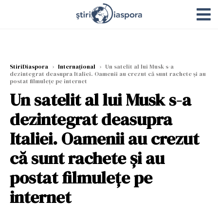
StiriDiaspora
›
Internațional
›
Un satelit al lui Musk s-a
dezintegrat deasupra Italiei. Oamenii au crezut că sunt rachete și au
postat filmulețe pe internet
Un satelit al lui Musk s-a
dezintegrat deasupra
Italiei. Oamenii au crezut
că sunt rachete și au
postat filmulețe pe
internet