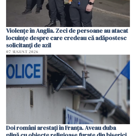
Violenţe în Anglia. Zeci de persoane au atacat
locuinţe despre care credeau că adăpostesc
solicitanţi de azil
07 AUGUST 2026
Doi români arestați în Franța. Aveau duba
plină cu obiecte religioase furate din biserici