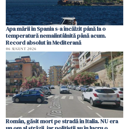
Apa mării în Spania s-a încălzit până la o
temperatură nemaiîntâlnită până acum.
Record absolut în Mediterană
06 AUGUST 2026
Român, găsit mort pe stradă în Italia. NU era
un om al străzii, iar polițiștii au în lucru o