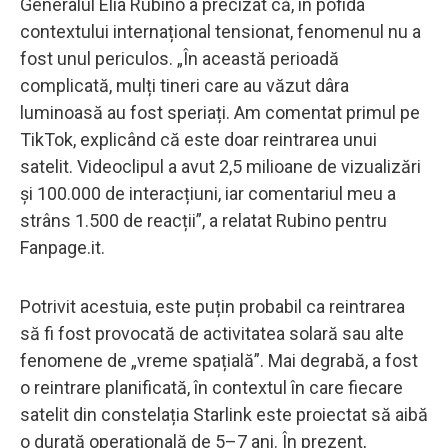
Generalul Elia Rubino a precizat că, în pofida
contextului internațional tensionat, fenomenul nu a
fost unul periculos. „În această perioadă
complicată, mulți tineri care au văzut dâra
luminoasă au fost speriați. Am comentat primul pe
TikTok, explicând că este doar reintrarea unui
satelit. Videoclipul a avut 2,5 milioane de vizualizări
și 100.000 de interacțiuni, iar comentariul meu a
strâns 1.500 de reacții”, a relatat Rubino pentru
Fanpage.it.
Potrivit acestuia, este puțin probabil ca reintrarea
să fi fost provocată de activitatea solară sau alte
fenomene de „vreme spațială”. Mai degrabă, a fost
o reintrare planificată, în contextul în care fiecare
satelit din constelația Starlink este proiectat să aibă
o durată operațională de 5–7 ani. În prezent,