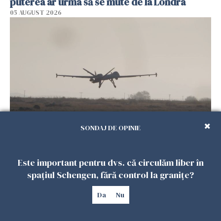
puterea ar urma să se mute de la Londra
05 AUGUST 2026
SONDAJ DE OPINIE
Dronă cu explozibil, descoperită lângă un
avion ucrainean pe aeroportul din Leipzig. Un
avion DHL s-a ciocnit în aer cu un obiect
Este important pentru dvs. că circulăm liber în
05 AUGUST 2026
spațiul Schengen, fără control la granițe?
Da
Nu