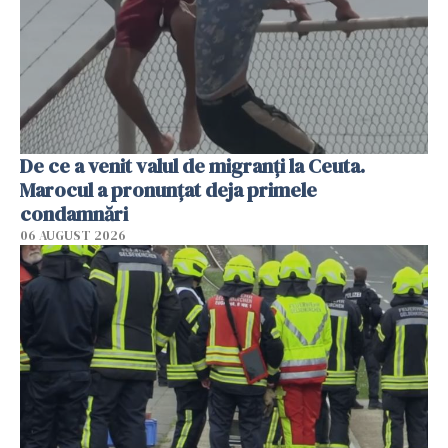
De ce a venit valul de migranți la Ceuta.
Marocul a pronunțat deja primele
condamnări
06 AUGUST 2026