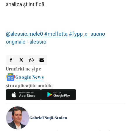
analiza științifică.
@alessio.mele0
#molfetta
#fypp
♬ suono
originale - alessio
Urmăriți-ne și pe
Google News
și în aplicațiile mobile
Gabriel Nuță-Stoica