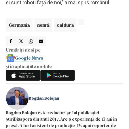
ei sunt roboți față de noi," a mai spus românul.
Germania
nemti
caldura
Urmăriți-ne și pe
Google News
și în aplicațiile mobile
Bogdan Bolojan
Bogdan Bolojan este redactor-șef al publicației
ȘtiriDiaspora din anul 2017.Are o experiență de 13 ani în
presă. A fost asistent de producție TV, apoi reporter de