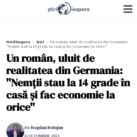
StiriDiaspora
›
Știri
›
Un român, uluit de realitatea din Germania:
''Nemții stau la 14 grade în casă și fac economie la orice''
Un român, uluit de
realitatea din Germania:
''Nemții stau la 14 grade în
casă și fac economie la
orice''
De
Bogdan Bolojan
15 OCTOMBRIE 2023