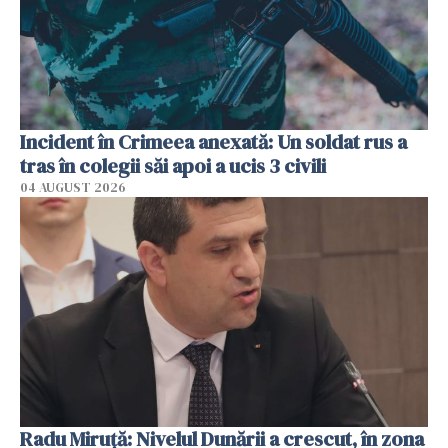
Incident în Crimeea anexată: Un soldat rus a
tras în colegii săi apoi a ucis 3 civili
04 AUGUST 2026
Radu Miruţă: Nivelul Dunării a crescut, în zona