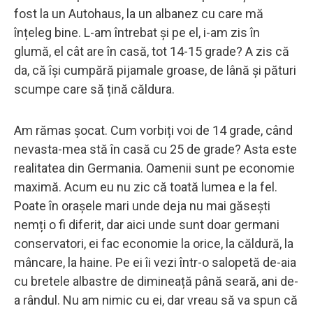
fost la un Autohaus, la un albanez cu care mă
înțeleg bine. L-am întrebat și pe el, i-am zis în
glumă, el cât are în casă, tot 14-15 grade? A zis că
da, că își cumpără pijamale groase, de lână și pături
scumpe care să țină căldura.
Am rămas șocat. Cum vorbiți voi de 14 grade, când
nevasta-mea stă în casă cu 25 de grade? Asta este
realitatea din Germania. Oamenii sunt pe economie
maximă. Acum eu nu zic că toată lumea e la fel.
Poate în orașele mari unde deja nu mai găsești
nemți o fi diferit, dar aici unde sunt doar germani
conservatori, ei fac economie la orice, la căldură, la
mâncare, la haine. Pe ei îi vezi într-o salopetă de-aia
cu bretele albastre de dimineață până seară, ani de-
a rândul. Nu am nimic cu ei, dar vreau să va spun că