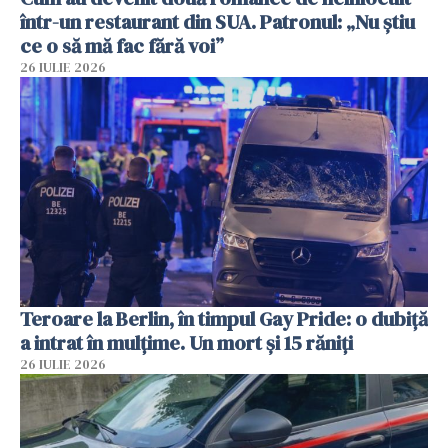
într-un restaurant din SUA. Patronul: „Nu știu
ce o să mă fac fără voi”
26 IULIE 2026
Teroare la Berlin, în timpul Gay Pride: o dubiță
a intrat în mulțime. Un mort și 15 răniți
26 IULIE 2026