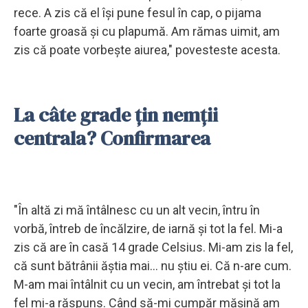
rece. A zis că el își pune fesul în cap, o pijama
foarte groasă și cu plapumă. Am rămas uimit, am
zis că poate vorbește aiurea," povesteste acesta.
La câte grade țin nemții
centrala? Confirmarea
"În altă zi mă întâlnesc cu un alt vecin, întru în
vorbă, întreb de încălzire, de iarnă și tot la fel. Mi-a
zis că are în casă 14 grade Celsius. Mi-am zis la fel,
că sunt bătrânii ăștia mai... nu știu ei. Că n-are cum.
M-am mai întâlnit cu un vecin, am întrebat și tot la
fel mi-a răspuns. Când să-mi cumpăr mășină am