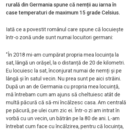
rurală din Germania spune că nemții au iarna în
case temperaturi de maximum 15 grade Celsius.
Iată ce a povestit românul care spune că locuiește
într-o zonă unde sunt numai locuitori germani:
"În 2018 mi-am cumpărat propria mea locuința la
sat, lângă un orășel, la o distanță de 20 de kilometri.
Eu locuiesc la sat, înconjurat numai de nemți și pe
lângă și în satul vecin. Nu prea sunt pe aici străini.
După un an de Germania cu propria mea locuință,
mă întrebam cum am ajuns să cheltuiesc atât de
multă păcură că să-mi încălzesc casa. Am centrală
pe păcură, pe ulei cum zic ei. Într-o zi am intrat în
vorbă cu un vecin, un bătrân pe la 80 de ani. L-am
întrebat cum face cu încălzirea, pentru că locuința,