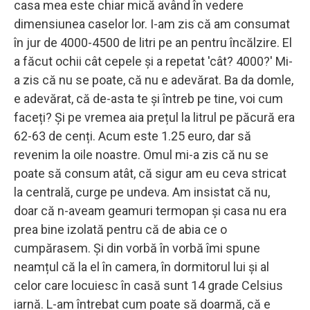
casa mea este chiar mică având în vedere
dimensiunea caselor lor. I-am zis că am consumat
în jur de 4000-4500 de litri pe an pentru încălzire. El
a făcut ochii cât cepele și a repetat 'cât? 4000?' Mi-
a zis că nu se poate, că nu e adevărat. Ba da domle,
e adevărat, că de-asta te și întreb pe tine, voi cum
faceți? Și pe vremea aia prețul la litrul pe păcură era
62-63 de cenți. Acum este 1.25 euro, dar să
revenim la oile noastre. Omul mi-a zis că nu se
poate să consum atât, că sigur am eu ceva stricat
la centrală, curge pe undeva. Am insistat că nu,
doar că n-aveam geamuri termopan și casa nu era
prea bine izolată pentru că de abia ce o
cumpărasem. Și din vorbă în vorbă îmi spune
neamțul că la el în camera, în dormitorul lui și al
celor care locuiesc în casă sunt 14 grade Celsius
iarnă. L-am întrebat cum poate să doarmă, că e