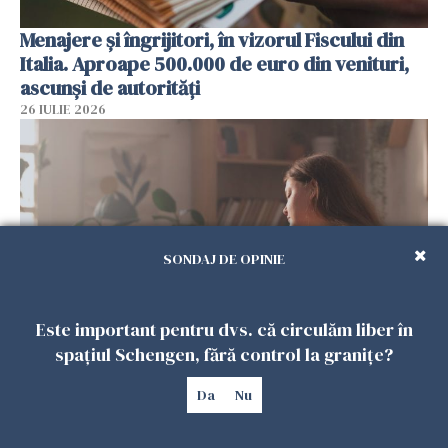
Menajere și îngrijitori, în vizorul Fiscului din
Italia. Aproape 500.000 de euro din venituri,
ascunși de autorități
26 IULIE 2026
SONDAJ DE OPINIE
Este important pentru dvs. că circulăm liber în
spațiul Schengen, fără control la granițe?
Vrei să te muți în SUA? Un studiu Harvard
arată ce se întâmplă cu sănătatea multor
Da
Nu
imigranți
26 IULIE 2026