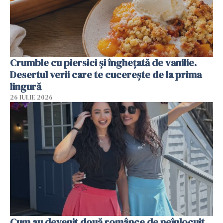
Crumble cu piersici și înghețată de vanilie.
Desertul verii care te cucerește de la prima
lingură
26 IULIE 2026
Cum au devenit două românce de neînlocuit