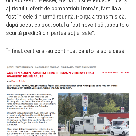
din sud-estul Hessei, Frankfurt și Wiesbaden, dar și
ajutorului oferit de compatriotul român, familia a
fost în cele din urmă reunită. Poliția a transmis că,
după acest episod, soțul a fost nevoit să „asculte o
scurtă predică din partea soției sale”.
În final, cei trei și-au continuat călătoria spre casă.