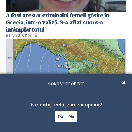
A fost arestat criminalul femeii găsite în
Grecia, într-o valiză. S-a aflat cum s-a
întâmplat totul
04 AUGUST 2026
SONDAJ DE OPINIE
Vă simțiți cetățean european?
Cutremur de 4.3 grade în Italia. A urmat al
doilea, la o scurtă distanță, turiștii au fost
Da
Nu
evacuați din turnul din Pisa
04 AUGUST 2026