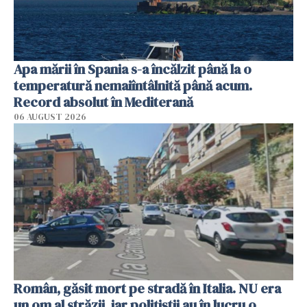
Apa mării în Spania s-a încălzit până la o
temperatură nemaiîntâlnită până acum.
Record absolut în Mediterană
06 AUGUST 2026
Român, găsit mort pe stradă în Italia. NU era
un om al străzii, iar polițiștii au în lucru o