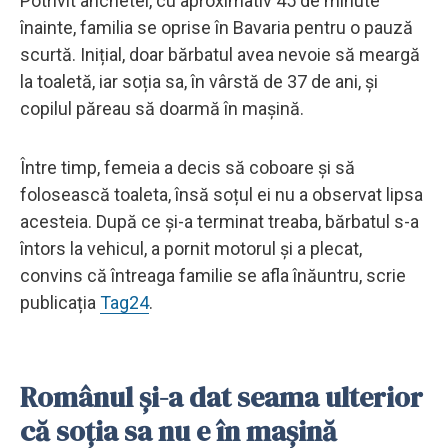
Potrivit anchetei, cu aproximativ 45 de minute
înainte, familia se oprise în Bavaria pentru o pauză
scurtă. Inițial, doar bărbatul avea nevoie să meargă
la toaletă, iar soția sa, în vârstă de 37 de ani, și
copilul păreau să doarmă în mașină.
Între timp, femeia a decis să coboare și să
folosească toaleta, însă soțul ei nu a observat lipsa
acesteia. După ce și-a terminat treaba, bărbatul s-a
întors la vehicul, a pornit motorul și a plecat,
convins că întreaga familie se afla înăuntru, scrie
publicația
Tag24
.
Românul și-a dat seama ulterior
că soția sa nu e în mașină