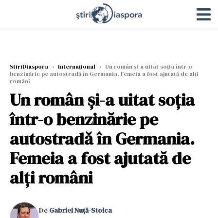
StiriDiaspora
›
Internațional
›
Un român și-a uitat soția într-o
benzinărie pe autostradă în Germania. Femeia a fost ajutată de alți
români
Un român și-a uitat soția
într-o benzinărie pe
autostradă în Germania.
Femeia a fost ajutată de
alți români
De
Gabriel Nuță-Stoica