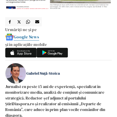
Urmăriți-ne și pe
Google News
și în aplicațiile mobile
Gabriel Nuță-Stoica
Jurnalist cu peste 15 ani de experiență, specializat în
monitorizare media, analiză de conținut și comunicare
strategică. Redactor-șef adjunct al portalului
ȘtiriDiaspora.ro și realizator al emisiunii „Departe de
România”, care aduce în prim-plan vocile românilor din
diaspora.