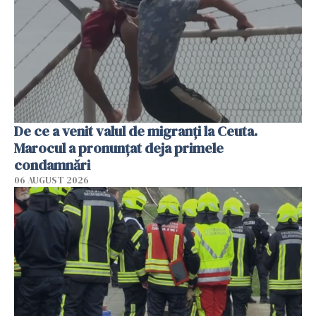
De ce a venit valul de migranți la Ceuta.
Marocul a pronunțat deja primele
condamnări
06 AUGUST 2026