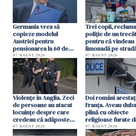
Germania vrea să
Trei copii, reclamaț
copieze modelul
poliție de un trecă
Austriei pentru
pentru că vindeau
pensionarea la 60 de
limonadă pe stradă
ani a celor care
aveau autorizație"
07 AUGUST 2026
07 AUGUST 2026
muncesc în condiții
grele
Violenţe în Anglia. Zeci
Doi români arestați
de persoane au atacat
Franța. Aveau dub
locuinţe despre care
plină cu obiecte
credeau că adăpostesc
religioase furate d
solicitanţi de azil
biserici și cimitire
07 AUGUST 2026
07 AUGUST 2026