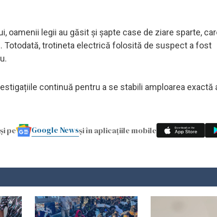
i, oamenii legii au găsit și șapte case de ziare sparte, ca
Totodată, trotineta electrică folosită de suspect a fost
u.
nvestigațiile continuă pentru a se stabili amploarea exactă 
Google News
și pe
și în aplicațiile mobile