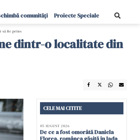
schimbă comunități
Proiecte Speciale
 să fie prins
e dintr-o localitate din
CELE MAI CITITE
05 AUGUST 2026
De ce a fost omorâtă Daniela
Florea, românca găsită în lada