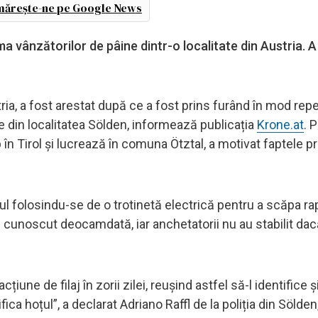
ărește-ne pe Google News
a vânzătorilor de pâine dintr-o localitate din Austria. A
stria, a fost arestat după ce a fost prins furând în mod rep
ate din localitatea Sölden, informează publicația
Krone.at
. P
p în Tirol și lucrează în comuna Ötztal, a motivat faptele pr
tul folosindu-se de o trotinetă electrică pentru a scăpa ra
te cunoscut deocamdată, iar anchetatorii nu au stabilit da
cțiune de filaj în zorii zilei, reușind astfel să-l identifice ș
ca hoțul”, a declarat Adriano Raffl de la poliția din Sölden,