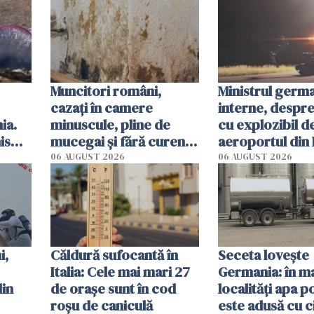
după impact
Muncitori români,
Ministrul germ
cazați în camere
interne, despr
ia.
minuscule, pline de
cu explozibil d
is
mucegai și fără curent.
aeroportul din 
 San
Inspectorii primăriei
Un "scenariu de
06 AUGUST 2026
06 AUGUST 2026
din Germania i-au
hibrid"
evacuat pe loc
i,
Căldură sufocantă în
Seceta lovește
Italia: Cele mai mari 27
Germania: în m
din
de orașe sunt în cod
localități apa p
roșu de caniculă
este adusă cu c