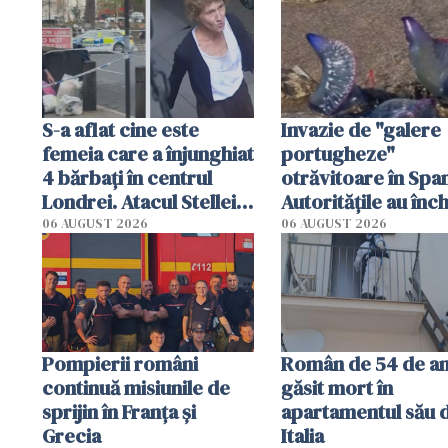
Milano
S-a aflat cine este
Invazie de "galere
femeia care a înjunghiat
portugheze"
4 bărbați în centrul
otrăvitoare în Span
Londrei. Atacul Stellei,
Autoritățile au înch
de 44 de ani, explicat
mai multe plaje din
06 AUGUST 2026
06 AUGUST 2026
de anchetatori
Sebastian
Pompierii români
Român de 54 de an
continuă misiunile de
găsit mort în
sprijin în Franţa şi
apartamentul său 
Grecia
Italia