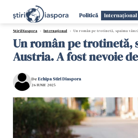
Politică
Internațional
StiriDiaspora
›
Internațional
›
Un român pe trotinetă, spaima vânzăto
Un român pe trotinetă, s
Austria. A fost nevoie de f
De
Echipa Stiri Diaspora
26 IUNIE 2025