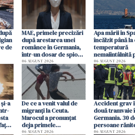
 după
MAE, primele precizări
Apa mării în Spa
lgian
după arestarea unei
încălzit până la
re de
românce în Germania,
temperatură
într-un dosar de spionaj
nemaiîntâlnită 
în favoarea Rusiei
acum. Record a
06 AUGUST 2026
06 AUGUST 2026
în Mediterană
 și-a
De ce a venit valul de
Accident grav 
ntr-
migranți la Ceuta.
două tramvaie 
osta
Marocul a pronunțat
Germania. 30 d
fața
deja primele
persoane rănite,
n
condamnări
sunt în stare cr
06 AUGUST 2026
06 AUGUST 2026