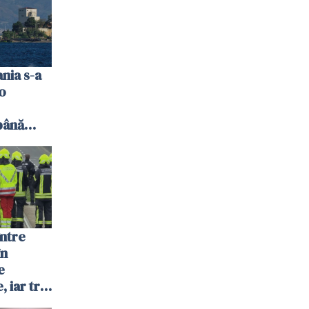
nia s-a
 o
până
bsolut
între
în
e
 iar trei
itică