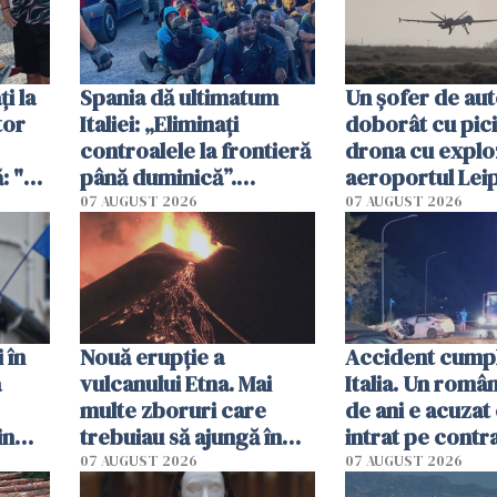
i la
Spania dă ultimatum
Un șofer de au
tor
Italiei: „Eliminați
doborât cu pic
controalele la frontieră
drona cu exploz
: "Nu
până duminică”.
aeroportul Leip
Sanchez amenință cu
Germania
07 AUGUST 2026
07 AUGUST 2026
măsuri dure
 în
Nouă erupție a
Accident cumpli
a
vulcanului Etna. Mai
Italia. Un român
multe zboruri care
de ani e acuzat 
in
trebuiau să ajungă în
intrat pe contra
Catania au fost deviate
omorât doi oa
07 AUGUST 2026
07 AUGUST 2026