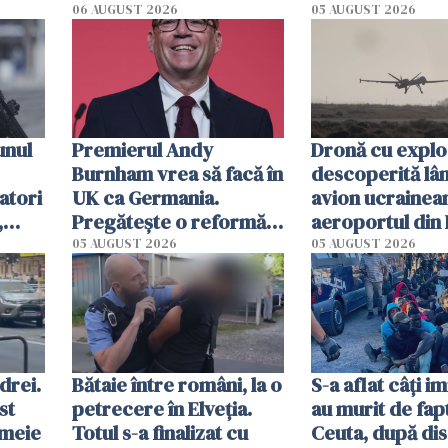
de lapte. Autori
06 AUGUST 2026
05 AUGUST 2026
impun restricți
consum
unul
Premierul Andy
Dronă cu exploz
Burnham vrea să facă în
descoperită lâ
atori
UK ca Germania.
avion ucrainea
,
Pregătește o reformă
aeroportul din 
radicală și puterea ar
Un avion DHL s
05 AUGUST 2026
05 AUGUST 2026
urma să se mute de la
ciocnit în aer c
Londra
obiect
drei.
Bătaie între români, la o
S-a aflat câți i
st
petrecere în Elveția.
au murit de fapt
emeie
Totul s-a finalizat cu
Ceuta, după dis