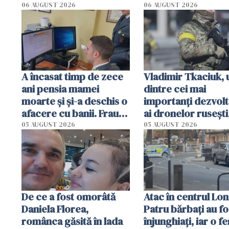
06 AUGUST 2026
06 AUGUST 2026
A încasat timp de zece
Vladimir Tkaciuk, 
ani pensia mamei
dintre cei mai
moarte și și-a deschis o
importanți dezvolt
afacere cu banii. Frauda
ai dronelor rusești
de 230.000 de euro,
grav rănit într-un
05 AUGUST 2026
05 AUGUST 2026
descoperită de
atentat cu bombă
autorități
De ce a fost omorâtă
Atac în centrul Lon
Daniela Florea,
Patru bărbați au fo
românca găsită în lada
înjunghiați, iar o f