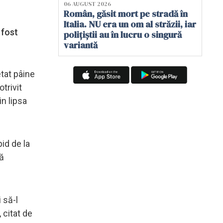
06 AUGUST 2026
Român, găsit mort pe stradă în
Italia. NU era un om al străzii, iar
 fost
polițiștii au în lucru o singură
variantă
etat pâine
otrivit
in lipsa
pid de la
că
i să-l
 citat de