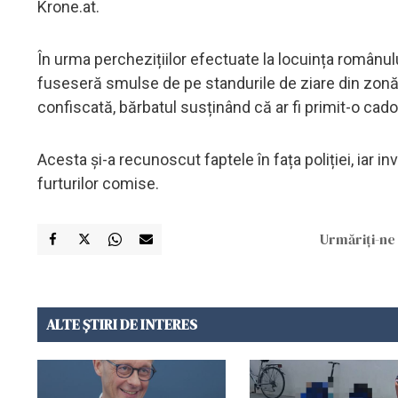
Krone.at.
În urma perchezițiilor efectuate la locuința românulu
fuseseră smulse de pe standurile de ziare din zonă. 
confiscată, bărbatul susținând că ar fi primit-o cado
Acesta și-a recunoscut faptele în fața poliției, iar i
furturilor comise.
Urmăriți-ne 
ALTE ȘTIRI DE INTERES