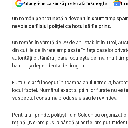
Adaugă-ne ca sursă preferată în Google
Urm
Un român pe trotinetă a devenit în scurt timp spaim
nevoie de filajul poliției ca hoțul să fie prins.
Un român în vârstă de 29 de ani, stabilit în Tirol, Au
din cutiile de livrare amplasate în fața caselor priv
autorităților, tânărul, care locuiește de mai mult tim
banilor și dependența de droguri.
Furturile ar fi început în toamna anului trecut, bărba
locul faptei. Numărul exact al pâinilor furate nu es
suspectul consuma produsele sau le revindea.
Pentru a-l prinde, polițiștii din Sölden au organizat o a
rețină. „Ne-am pus la pândă și astfel am putut identifi