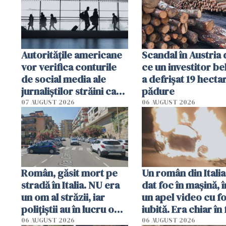
Autorităţile americane
Scandal în Austria
vor verifica conturile
ce un investitor be
de social media ale
a defrișat 19 hecta
jurnaliştilor străini care
pădure
aplică pentru viză
07 AUGUST 2026
06 AUGUST 2026
Român, găsit mort pe
Un român din Italia
stradă în Italia. NU era
dat foc în mașină, î
un om al străzii, iar
un apel video cu f
polițiștii au în lucru o
iubită. Era chiar în 
singură variantă
locuinței iubitei di
06 AUGUST 2026
06 AUGUST 2026