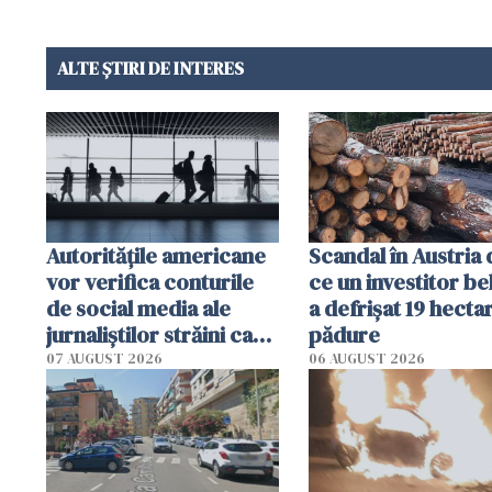
ALTE ȘTIRI DE INTERES
Autorităţile americane
Scandal în Austria
vor verifica conturile
ce un investitor be
de social media ale
a defrișat 19 hecta
jurnaliştilor străini care
pădure
aplică pentru viză
07 AUGUST 2026
06 AUGUST 2026