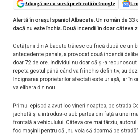
Adaugă-ne ca sursă preferată în Google
Urm
Alertă în orașul spaniol Albacete. Un român de 33 
dacă nu este închis. Două incendii în doar câteva z
Cetățenii din Albacete trăiesc cu frică după ce un 
antecedente penale, a provocat două incendii delib
doar 72 de ore. Individul nu doar că și-a recunoscut fa
repeta gestul până când va fi închis definitiv, au dez
Indignarea proprietarilor afectați este uriașă, iar în
va elibera din nou.
Primul episod a avut loc vineri noaptea, pe strada Co
jachetă și a introdus-o sub partea din față a unei 
frontală a vehiculului. Câteva ore mai târziu, autorul
foc mașinii pentru că „nu voia să doarmă pe stradă”