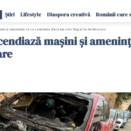
Știri
Lifestyle
Diaspora creativă
Românii care 
ni și amenință că va continua dacă nu este băgat la închisoare
endiază mașini și ameninț
are