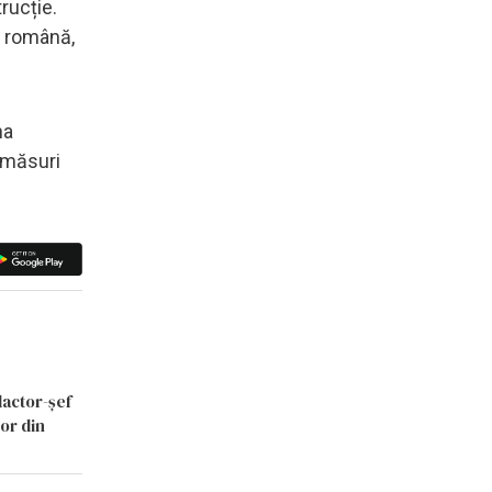
trucție.
te română,
na
e măsuri
dactor-șef
lor din