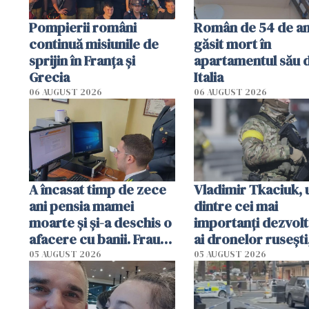
Pompierii români
Român de 54 de an
continuă misiunile de
găsit mort în
sprijin în Franţa şi
apartamentul său 
Grecia
Italia
06 AUGUST 2026
06 AUGUST 2026
A încasat timp de zece
Vladimir Tkaciuk, 
ani pensia mamei
dintre cei mai
moarte și și-a deschis o
importanți dezvolt
afacere cu banii. Frauda
ai dronelor rusești
de 230.000 de euro,
grav rănit într-un
05 AUGUST 2026
05 AUGUST 2026
descoperită de
atentat cu bombă
autorități