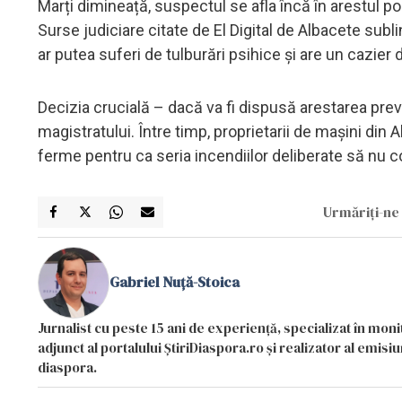
Marți dimineață, suspectul se afla încă în arestul poli
Surse judiciare citate de El Digital de Albacete subli
ar putea suferi de tulburări psihice și are un cazier 
Decizia crucială – dacă va fi dispusă arestarea prev
magistratului. Între timp, proprietarii de mașini din 
ferme pentru ca seria incendiilor deliberate să nu 
Urmăriți-ne 
Gabriel Nuță-Stoica
Jurnalist cu peste 15 ani de experiență, specializat în mon
adjunct al portalului ȘtiriDiaspora.ro și realizator al emi
diaspora.