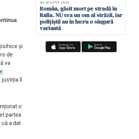
06 AUGUST 2026
Român, găsit mort pe stradă în
Italia. NU era un om al străzii, iar
ontinua
polițiștii au în lucru o singură
variantă
psihice și
urs de
că va
te
.
ustiția îl
enționat o
et partea
d că a dat