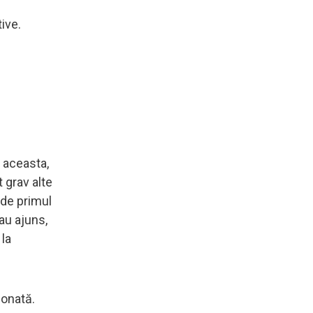
ive.
a aceasta,
 grav alte
 de primul
 au ajuns,
 la
ionată.