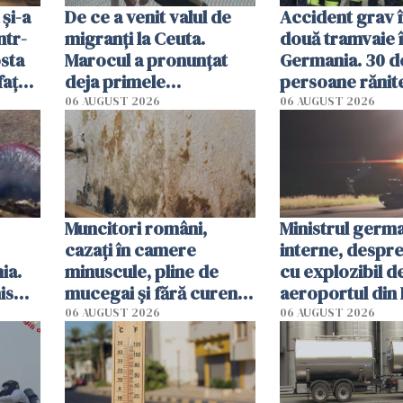
 și-a
De ce a venit valul de
Accident grav 
ntr-
migranți la Ceuta.
două tramvaie 
osta
Marocul a pronunțat
Germania. 30 d
fața
deja primele
persoane rănite,
n
condamnări
sunt în stare cr
06 AUGUST 2026
06 AUGUST 2026
după impact
Muncitori români,
Ministrul germ
cazați în camere
interne, despr
ia.
minuscule, pline de
cu explozibil d
is
mucegai și fără curent.
aeroportul din 
 San
Inspectorii primăriei
Un "scenariu de
06 AUGUST 2026
06 AUGUST 2026
din Germania i-au
hibrid"
evacuat pe loc