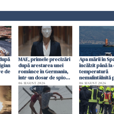
 după
MAE, primele precizări
Apa mării în Spa
lgian
după arestarea unei
încălzit până la
re de
românce în Germania,
temperatură
într-un dosar de spionaj
nemaiîntâlnită 
în favoarea Rusiei
acum. Record a
06 AUGUST 2026
06 AUGUST 2026
în Mediterană