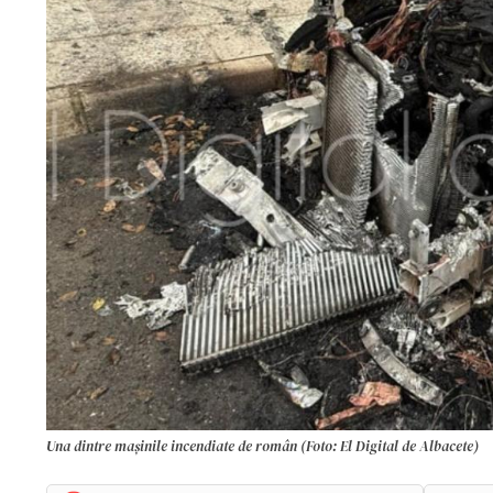
Una dintre mașinile incendiate de român (Foto: El Digital de Albacete)