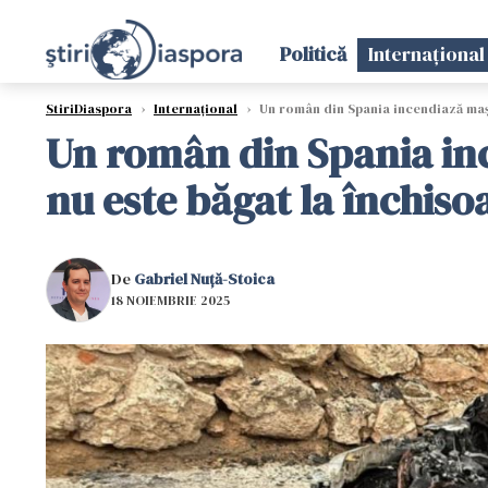
Politică
Internațional
StiriDiaspora
›
Internațional
›
Un român din Spania incendiază mași
Un român din Spania inc
nu este băgat la închiso
De
Gabriel Nuță-Stoica
18 NOIEMBRIE 2025