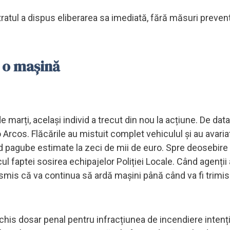
tratul a dispus eliberarea sa imediată, fără măsuri prevent
 o mașină
 de marți, același individ a trecut din nou la acțiune. De dat
Arcos. Flăcările au mistuit complet vehiculul și au avariat
d pagube estimate la zeci de mii de euro. Spre deosebire
cul faptei sosirea echipajelor Poliției Locale. Când agenții
nsmis că va continua să ardă mașini până când va fi trimis
deschis dosar penal pentru infracțiunea de incendiere intenț