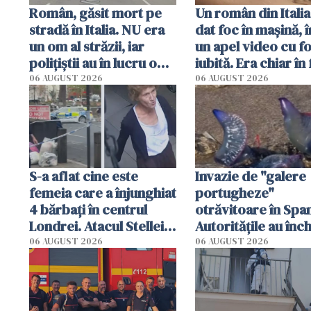
Român, găsit mort pe
Un român din Italia
stradă în Italia. NU era
dat foc în mașină, î
un om al străzii, iar
un apel video cu f
polițiștii au în lucru o
iubită. Era chiar în 
singură variantă
locuinței iubitei di
06 AUGUST 2026
06 AUGUST 2026
Milano
S-a aflat cine este
Invazie de "galere
femeia care a înjunghiat
portugheze"
4 bărbați în centrul
otrăvitoare în Span
Londrei. Atacul Stellei,
Autoritățile au înch
de 44 de ani, explicat
mai multe plaje din
06 AUGUST 2026
06 AUGUST 2026
de anchetatori
Sebastian