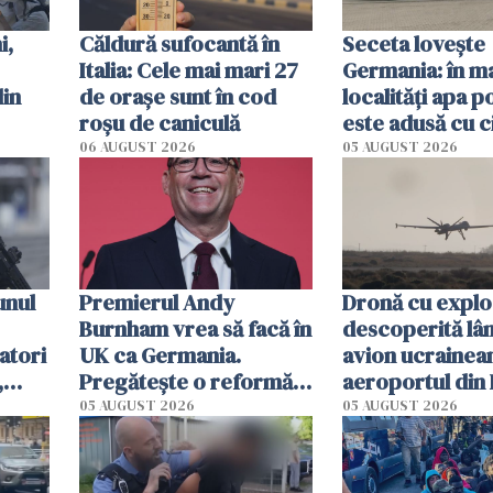
i,
Căldură sufocantă în
Seceta lovește
Italia: Cele mai mari 27
Germania: în m
din
de orașe sunt în cod
localități apa p
roșu de caniculă
este adusă cu c
de lapte. Autori
06 AUGUST 2026
05 AUGUST 2026
impun restricți
consum
unul
Premierul Andy
Dronă cu exploz
Burnham vrea să facă în
descoperită lâ
atori
UK ca Germania.
avion ucrainea
,
Pregătește o reformă
aeroportul din 
radicală și puterea ar
Un avion DHL s
05 AUGUST 2026
05 AUGUST 2026
urma să se mute de la
ciocnit în aer c
Londra
obiect