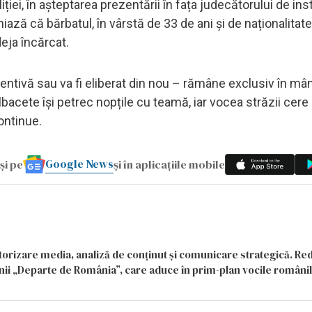
ției, în așteptarea prezentării în fața judecătorului de ins
niază că bărbatul, în vârstă de 33 de ani și de naționalita
deja încărcat.
entivă sau va fi eliberat din nou – rămâne exclusiv în mâ
Albacete își petrec nopțile cu teamă, iar vocea străzii cer
continue.
Google News
și pe
și în aplicațiile mobile
itorizare media, analiză de conținut și comunicare strategică. Re
siunii „Departe de România”, care aduce în prim-plan vocile români