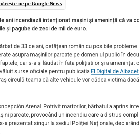
ărește-ne pe Google News
de ani incendiază intenționat mașini și amenință că va c
ile și pagube de zeci de mii de euro.
bărbat de 33 de ani, cetățean român cu posibile probleme 
erate asupra mașinilor parcate pe domeniul public în dec
ptele, dar s-a și lăudat în fața polițiștilor și a amenințat 
văluit surse oficiale pentru publicația
El Digital de Albace
 oraș circulă teama că alte vehicule vor cădea victimă dacă j
ncepción Arenal. Potrivit martorilor, bărbatul a aprins int
mașini parcate, provocând un incendiu care a distrus compl
 s-a prezentat singur la sediul Poliției Naționale, declarân
.