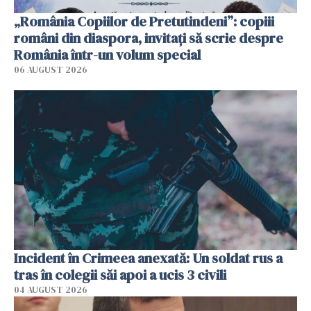
„România Copiilor de Pretutindeni”: copiii
români din diaspora, invitați să scrie despre
România într-un volum special
06 AUGUST 2026
Incident în Crimeea anexată: Un soldat rus a
tras în colegii săi apoi a ucis 3 civili
04 AUGUST 2026