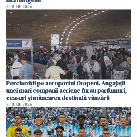
30 IULIE 2026
Percheziții pe aeroportul Otopeni. Angajații
unei mari companii aeriene furau parfumuri,
ceasuri și mâncarea destinată vânzării
30 IULIE 2026