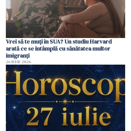
Vrei să te muți în SUA? Un studiu Harvard
arată ce se întâmplă cu sănătatea multor
imigranți
26 IULIE 2026