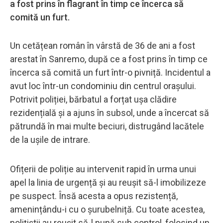
a fost prins în flagrant în timp ce încerca să
comită un furt.
Un cetățean român în vârstă de 36 de ani a fost
arestat în Sanremo, după ce a fost prins în timp ce
încerca să comită un furt într-o pivniță. Incidentul a
avut loc într-un condominiu din centrul orașului.
Potrivit poliției, bărbatul a forțat ușa clădire
rezidențială și a ajuns în subsol, unde a încercat să
pătrundă în mai multe beciuri, distrugând lacătele
de la ușile de intrare.
Ofițerii de poliție au intervenit rapid în urma unui
apel la linia de urgență și au reușit să-l imobilizeze
pe suspect. Însă acesta a opus rezistență,
amenințându-i cu o șurubelniță. Cu toate acestea,
polițiștii au reușit să-l pună sub control, folosind un