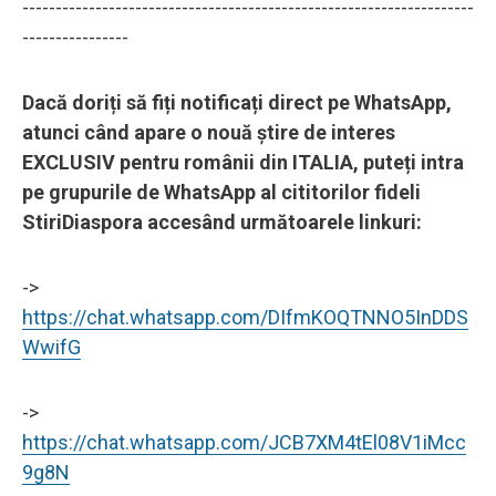
--------------------------------------------------------------------
----------------
Dacă doriți să fiți notificați direct pe WhatsApp,
atunci când apare o nouă știre de interes
EXCLUSIV pentru românii din ITALIA, puteți intra
pe grupurile de WhatsApp al cititorilor fideli
StiriDiaspora accesând următoarele linkuri:
->
https://chat.whatsapp.com/DIfmKOQTNNO5InDDS
WwifG
->
https://chat.whatsapp.com/JCB7XM4tEl08V1iMcc
9g8N