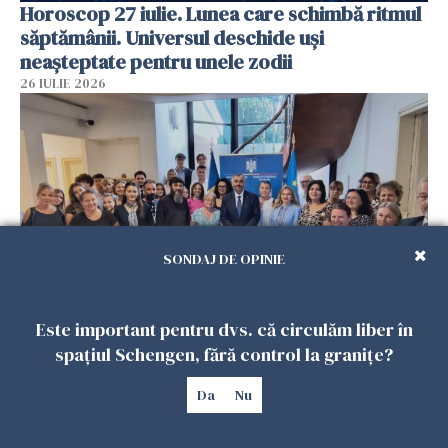
Horoscop 27 iulie. Lunea care schimbă ritmul
săptămânii. Universul deschide uși
neașteptate pentru unele zodii
26 IULIE 2026
SONDAJ DE OPINIE
Este important pentru dvs. că circulăm liber în
Accidente, spitalizare sau alte urgențe?
spațiul Schengen, fără control la granițe?
Consulatul României la Roma promite
intervenții în doar 24 de ore
Da
Nu
26 IULIE 2026