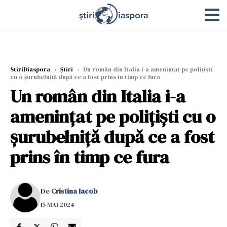
StiriDiaspora
›
Știri
›
Un român din Italia i-a amenințat pe polițiști
cu o șurubelniță după ce a fost prins în timp ce fura
Un român din Italia i-a
amenințat pe polițiști cu o
șurubelniță după ce a fost
prins în timp ce fura
De
Cristina Iacob
15 MAI 2024