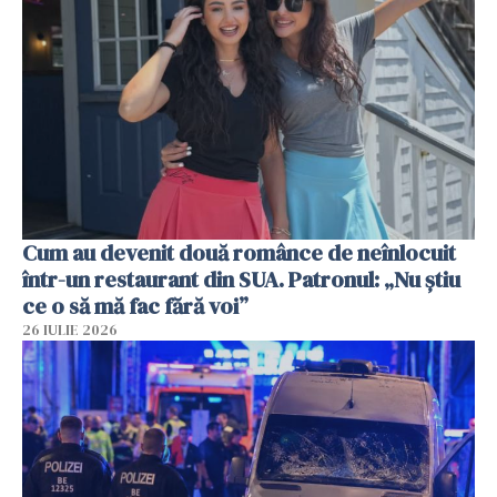
Cum au devenit două românce de neînlocuit
într-un restaurant din SUA. Patronul: „Nu știu
ce o să mă fac fără voi”
26 IULIE 2026