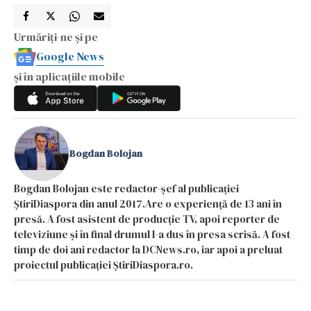
Urmăriți-ne și pe
Google News
și în aplicațiile mobile
Bogdan Bolojan
Bogdan Bolojan este redactor-șef al publicației
ȘtiriDiaspora din anul 2017.Are o experiență de 13 ani în
presă. A fost asistent de producție TV, apoi reporter de
televiziune și în final drumul l-a dus în presa scrisă. A fost
timp de doi ani redactor la DCNews.ro, iar apoi a preluat
proiectul publicației ȘtiriDiaspora.ro.