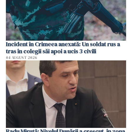
Incident în Crimeea anexată: Un soldat rus a
tras în colegii săi apoi a ucis 3 civili
04 AUGUST 2026
Radu Miruţă: Nivelul Dunării a crescut, în zona