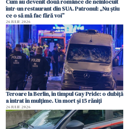
Cum au devenit două românce de neînlocuit
într-un restaurant din SUA. Patronul: „Nu știu
ce o să mă fac fără voi”
26 IULIE 2026
Teroare la Berlin, în timpul Gay Pride: o dubiță
a intrat în mulțime. Un mort și 15 răniți
26 IULIE 2026