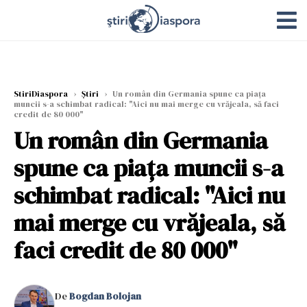
StiriDiaspora
›
Știri
›
Un român din Germania spune ca piața
muncii s-a schimbat radical: "Aici nu mai merge cu vrăjeala, să faci
credit de 80 000"
Un român din Germania
spune ca piața muncii s-a
schimbat radical: "Aici nu
mai merge cu vrăjeala, să
faci credit de 80 000"
De
Bogdan Bolojan