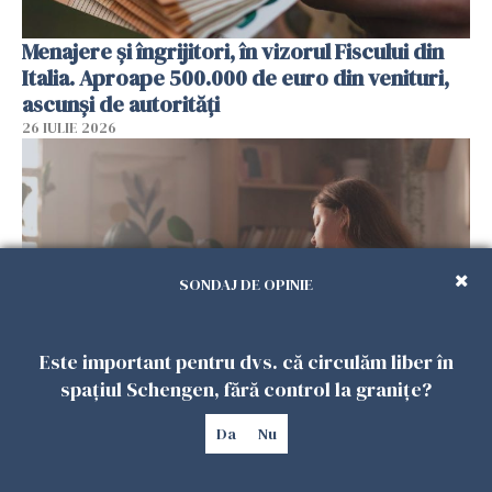
Menajere și îngrijitori, în vizorul Fiscului din
Italia. Aproape 500.000 de euro din venituri,
ascunși de autorități
26 IULIE 2026
SONDAJ DE OPINIE
Este important pentru dvs. că circulăm liber în
spațiul Schengen, fără control la granițe?
Vrei să te muți în SUA? Un studiu Harvard
arată ce se întâmplă cu sănătatea multor
Da
Nu
imigranți
26 IULIE 2026