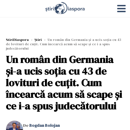
StiriDiaspora
›
Știri
›
Un român din Germania și-a ucis soția cu 43
de lovituri de cuțit. Cum încearcă acum să scape și ce i-a spus
judecătorului
Un român din Germania
și-a ucis soția cu 43 de
lovituri de cuțit. Cum
încearcă acum să scape și
ce i-a spus judecătorului
De
Bogdan Bolojan