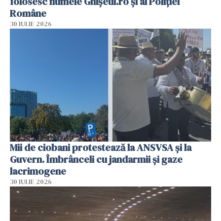
folosesc numele Ghișeul.ro și al Poliției
Române
30 IULIE 2026
Mii de ciobani protestează la ANSVSA și la
Guvern. Îmbrânceli cu jandarmii și gaze
lacrimogene
30 IULIE 2026