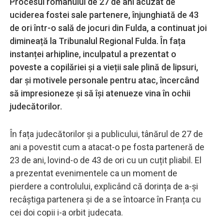
Procesul românului de 27 de ani acuzat de
uciderea fostei sale partenere, înjunghiată de 43
de ori într-o sală de jocuri din Fulda, a continuat joi
dimineață la Tribunalul Regional Fulda. În fața
instanței arhipline, inculpatul a prezentat o
poveste a copilăriei și a vieții sale plină de lipsuri,
dar și motivele personale pentru atac, încercând
să impresioneze și să își atenueze vina în ochii
judecătorilor.
În fața judecătorilor și a publicului, tânărul de 27 de
ani a povestit cum a atacat-o pe fosta parteneră de
23 de ani, lovind-o de 43 de ori cu un cuțit pliabil. El
a prezentat evenimentele ca un moment de
pierdere a controlului, explicând că dorința de a-și
recâștiga partenera și de a se întoarce în Franța cu
cei doi copii i-a orbit judecata.