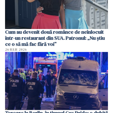
Cum au devenit două românce de neînlocuit
într-un restaurant din SUA. Patronul: „Nu știu
ce o să mă fac fără voi”
26 IULIE 2026
Teroare la Berlin, în timpul Gay Pride: o dubiță