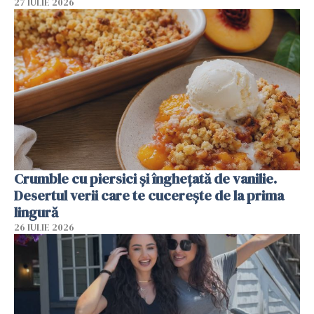
27 IULIE 2026
Crumble cu piersici și înghețată de vanilie.
Desertul verii care te cucerește de la prima
lingură
26 IULIE 2026