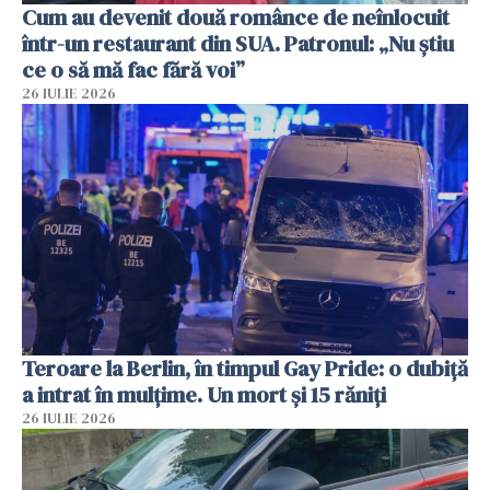
Cum au devenit două românce de neînlocuit
într-un restaurant din SUA. Patronul: „Nu știu
ce o să mă fac fără voi”
26 IULIE 2026
Teroare la Berlin, în timpul Gay Pride: o dubiță
a intrat în mulțime. Un mort și 15 răniți
26 IULIE 2026