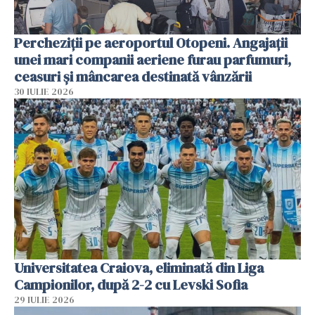
Percheziții pe aeroportul Otopeni. Angajații
unei mari companii aeriene furau parfumuri,
ceasuri și mâncarea destinată vânzării
30 IULIE 2026
Universitatea Craiova, eliminată din Liga
Campionilor, după 2-2 cu Levski Sofia
29 IULIE 2026