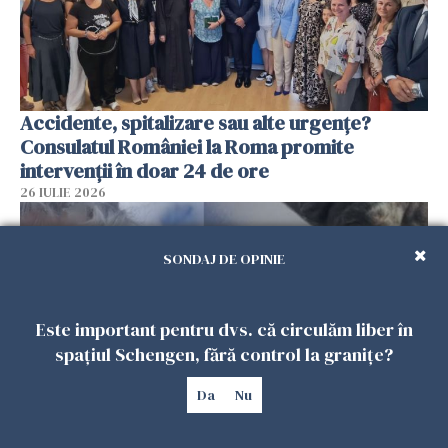
Accidente, spitalizare sau alte urgențe?
Consulatul României la Roma promite
intervenții în doar 24 de ore
26 IULIE 2026
SONDAJ DE OPINIE
Este important pentru dvs. că circulăm liber în
spațiul Schengen, fără control la granițe?
Da
Nu
Ce a pățit o româncă în timp ce își plimba