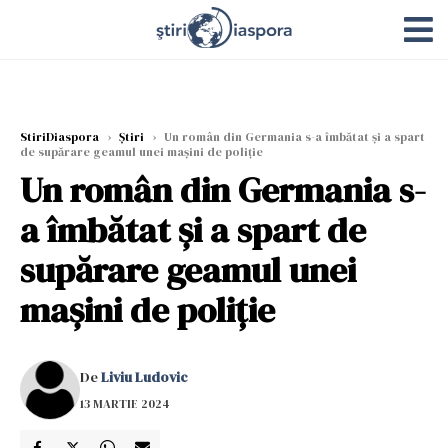
StiriDiaspora
›
Știri
›
Un român din Germania s-a îmbătat și a spart
de supărare geamul unei mașini de poliție
Un român din Germania s-
a îmbătat și a spart de
supărare geamul unei
mașini de poliție
De
Liviu Ludovic
13 MARTIE 2024