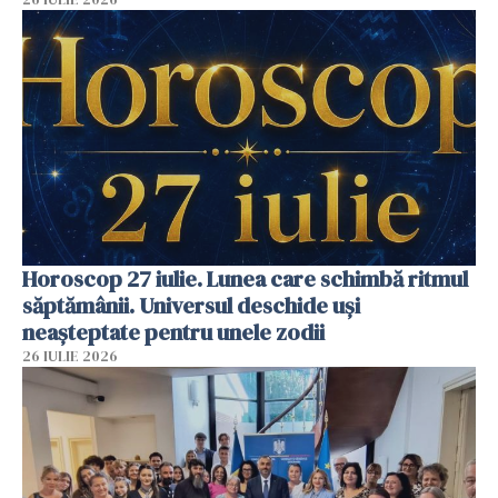
Horoscop 27 iulie. Lunea care schimbă ritmul
săptămânii. Universul deschide uși
neașteptate pentru unele zodii
26 IULIE 2026