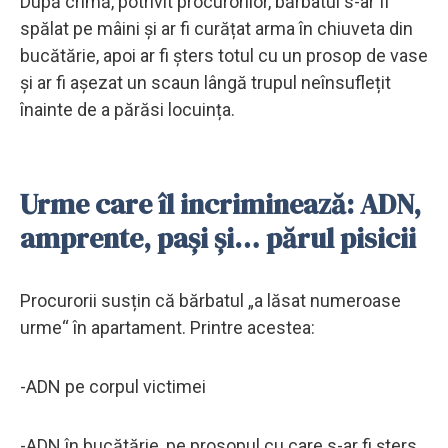
După crimă, potrivit procurorilor, bărbatul s-ar fi
spălat pe mâini și ar fi curățat arma în chiuveta din
bucătărie, apoi ar fi șters totul cu un prosop de vase
și ar fi așezat un scaun lângă trupul neînsuflețit
înainte de a părăsi locuința.
Urme care îl incriminează: ADN,
amprente, pași și… părul pisicii
Procurorii susțin că bărbatul „a lăsat numeroase
urme“ în apartament. Printre acestea:
-ADN pe corpul victimei
-ADN în bucătărie, pe prosopul cu care s-ar fi șters