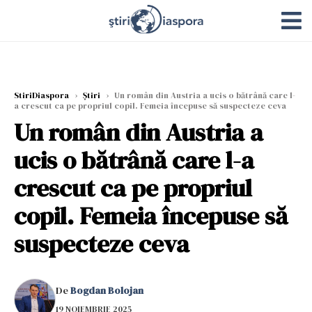
StiriDiaspora
›
Știri
›
Un român din Austria a ucis o bătrână care l-
a crescut ca pe propriul copil. Femeia începuse să suspecteze ceva
Un român din Austria a
ucis o bătrână care l-a
crescut ca pe propriul
copil. Femeia începuse să
suspecteze ceva
De
Bogdan Bolojan
19 NOIEMBRIE 2025