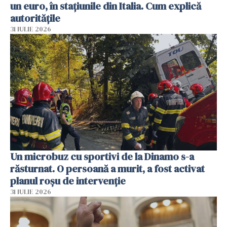
un euro, în stațiunile din Italia. Cum explică
autoritățile
31 IULIE 2026
Un microbuz cu sportivi de la Dinamo s-a
răsturnat. O persoană a murit, a fost activat
planul roșu de intervenție
31 IULIE 2026