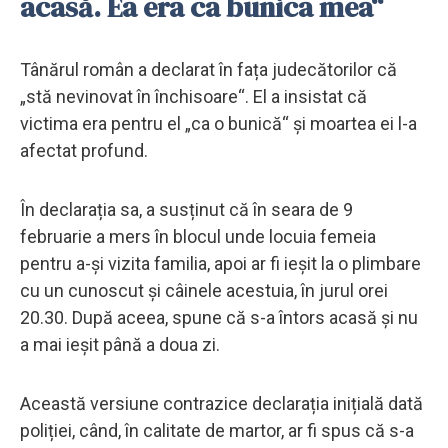
acasă. Ea era ca bunica mea“
Tânărul român a declarat în fața judecătorilor că
„stă nevinovat în închisoare“. El a insistat că
victima era pentru el „ca o bunică“ și moartea ei l-a
afectat profund.
În declarația sa, a susținut că în seara de 9
februarie a mers în blocul unde locuia femeia
pentru a-și vizita familia, apoi ar fi ieșit la o plimbare
cu un cunoscut și câinele acestuia, în jurul orei
20.30. După aceea, spune că s-a întors acasă și nu
a mai ieșit până a doua zi.
Această versiune contrazice declarația inițială dată
poliției, când, în calitate de martor, ar fi spus că s-a