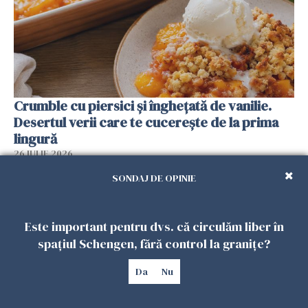
Crumble cu piersici și înghețată de vanilie.
Desertul verii care te cucerește de la prima
lingură
26 IULIE 2026
SONDAJ DE OPINIE
Este important pentru dvs. că circulăm liber în
spațiul Schengen, fără control la granițe?
Da
Nu