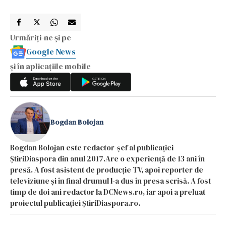
Urmăriți-ne și pe
Google News
și în aplicațiile mobile
Bogdan Bolojan
Bogdan Bolojan este redactor-șef al publicației
ȘtiriDiaspora din anul 2017.Are o experiență de 13 ani în
presă. A fost asistent de producție TV, apoi reporter de
televiziune și în final drumul l-a dus în presa scrisă. A fost
timp de doi ani redactor la DCNews.ro, iar apoi a preluat
proiectul publicației ȘtiriDiaspora.ro.