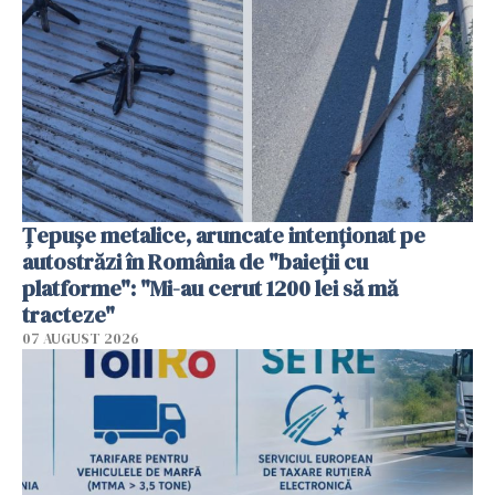
Țepușe metalice, aruncate intenționat pe
autostrăzi în România de "baieții cu
platforme": "Mi-au cerut 1200 lei să mă
tracteze"
07 AUGUST 2026