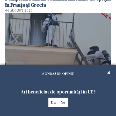
în Franţa şi Grecia
06 AUGUST 2026
SONDAJ DE OPINIE
Român de 54 de ani, găsit mort în
apartamentul său din Italia
06 AUGUST 2026
Ați beneficiat de oportunități în UE?
Da
Nu