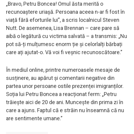
„Bravo, Petru Boncea! Omul ăsta merită o
recunoaștere uriașă. Persoana aceea n-ar fi fost în
viață fără eforturile lui”, a scris localnicul Steven
Nutt. De asemenea, Lisa Brennan – care pare să
aibă o legătură cu victima salvată – a transmis: „Nu
pot să-ți mulțumesc enorm ție și celorlalți bărbați
care ați ajutat-o. Vă voi fi veșnic recunoscătoare.”
În mediul online, printre numeroasele mesaje de
susținere, au apărut și comentarii negative din
partea unor persoane ostile prezenței imigranților.
Soția lui Petru Boncea a reacționat ferm: „Petru
trăiește aici de 20 de ani. Muncește din prima zi în
care a ajuns. Faptul că e străin nu înseamnă că nu
are sentimente umane.”