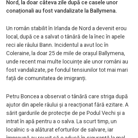
Nord, la doar câteva zile după ce casele unor
conaționali au fost vandalizate la Ballymena.
Un român stabilit în Irlanda de Nord a devenit erou
local, după ce a salvat o tânără de la înec în apele
reci ale râului Bann. Incidentul a avut loc în
Coleraine, la doar 25 de mile de orașul Ballymena,
unde recent mai multe locuințe ale unor români au
fost vandalizate, pe fondul tensiunilor tot mai mari
față de comunitatea de imigranți.
Petru Boncea a observat o tânără care striga după
ajutor din apele râului și a reacționat fără ezitare. A
sărit gardurile de protecție de pe Podul Vechi și a
intrat în apă pentru a o salva. La scurt timp, un
localnic s-a alăturat eforturilor de salvare, iar
împreună au reușit să o aducă în siguranță la mal,