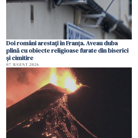
Doi români arestați în Franța. Aveau duba
plină cu obiecte religioase furate din biserici
și cimitire
07 AUGUST 2026