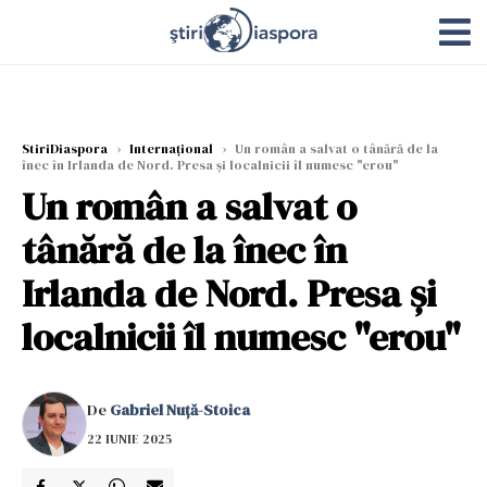
StiriDiaspora
›
Internațional
›
Un român a salvat o tânără de la
înec în Irlanda de Nord. Presa și localnicii îl numesc "erou"
Un român a salvat o
tânără de la înec în
Irlanda de Nord. Presa și
localnicii îl numesc "erou"
De
Gabriel Nuță-Stoica
22 IUNIE 2025