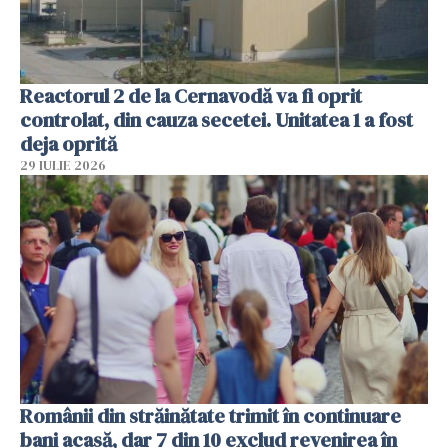
Reactorul 2 de la Cernavodă va fi oprit
controlat, din cauza secetei. Unitatea 1 a fost
deja oprită
29 IULIE 2026
Românii din străinătate trimit în continuare
bani acasă, dar 7 din 10 exclud revenirea în