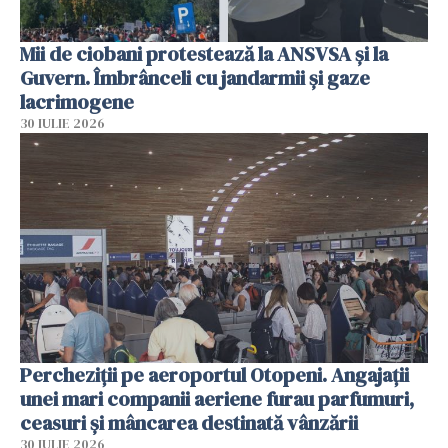
Mii de ciobani protestează la ANSVSA și la
Guvern. Îmbrânceli cu jandarmii și gaze
lacrimogene
30 IULIE 2026
Percheziții pe aeroportul Otopeni. Angajații
unei mari companii aeriene furau parfumuri,
ceasuri și mâncarea destinată vânzării
30 IULIE 2026