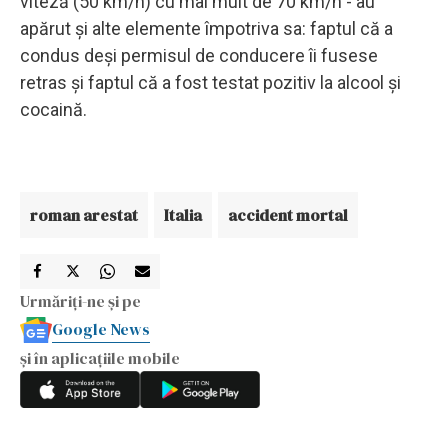
viteză (50 km/h) cu mai mult de 70 km/h - au
apărut și alte elemente împotriva sa: faptul că a
condus deși permisul de conducere îi fusese
retras și faptul că a fost testat pozitiv la alcool și
cocaină.
roman arestat
Italia
accident mortal
Urmăriți-ne și pe
Google News
și în aplicațiile mobile