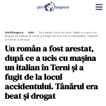
StiriDiaspora
›
Știri
›
Un român a fost arestat, după ce a ucis cu
mașina un italian în Terni și a fugit de la locul accidentului. Tânărul
era beat și drogat
Un român a fost arestat,
după ce a ucis cu mașina
un italian în Terni și a
fugit de la locul
accidentului. Tânărul era
beat și drogat