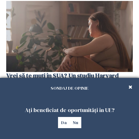
Vrei să te muți în SUA? Un studiu Harvard
arată ce se întâmplă cu sănătatea multor
SONDAJ DE OPINIE
imigranți
26 IULIE 2026
Ați beneficiat de oportunități în UE?
Da
Nu