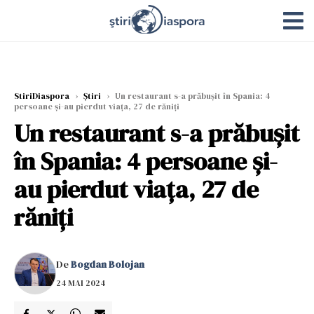
StiriDiaspora
›
Știri
›
Un restaurant s-a prăbușit în Spania: 4
persoane și-au pierdut viața, 27 de răniți
Un restaurant s-a prăbușit
în Spania: 4 persoane și-
au pierdut viața, 27 de
răniți
De
Bogdan Bolojan
24 MAI 2024