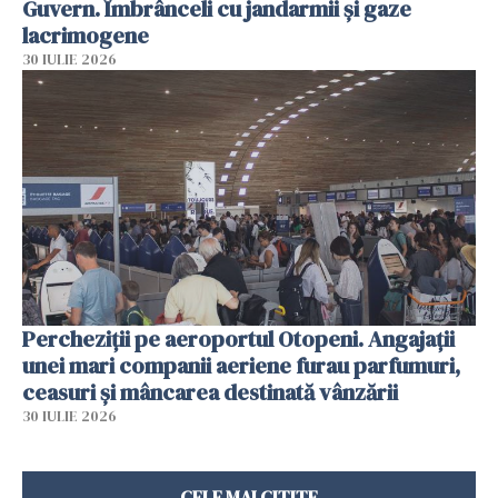
Guvern. Îmbrânceli cu jandarmii și gaze
lacrimogene
30 IULIE 2026
Percheziții pe aeroportul Otopeni. Angajații
unei mari companii aeriene furau parfumuri,
ceasuri și mâncarea destinată vânzării
30 IULIE 2026
CELE MAI CITITE