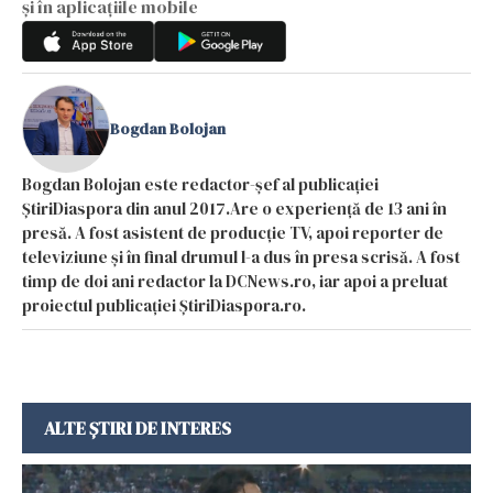
și în aplicațiile mobile
Bogdan Bolojan
Bogdan Bolojan este redactor-șef al publicației
ȘtiriDiaspora din anul 2017.Are o experiență de 13 ani în
presă. A fost asistent de producție TV, apoi reporter de
televiziune și în final drumul l-a dus în presa scrisă. A fost
timp de doi ani redactor la DCNews.ro, iar apoi a preluat
proiectul publicației ȘtiriDiaspora.ro.
ALTE ȘTIRI DE INTERES