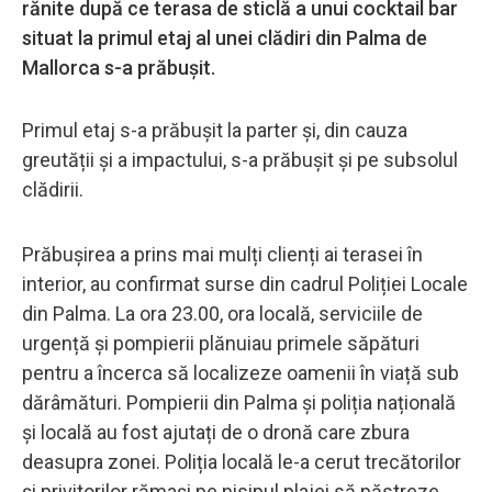
rănite după ce terasa de sticlă a unui cocktail bar
situat la primul etaj al unei clădiri din Palma de
Mallorca s-a prăbușit.
Primul etaj s-a prăbușit la parter și, din cauza
greutății și a impactului, s-a prăbușit și pe subsolul
clădirii.
Prăbușirea a prins mai mulți clienți ai terasei în
interior, au confirmat surse din cadrul Poliției Locale
din Palma. La ora 23.00, ora locală, serviciile de
urgență și pompierii plănuiau primele săpături
pentru a încerca să localizeze oamenii în viață sub
dărâmături. Pompierii din Palma și poliția națională
și locală au fost ajutați de o dronă care zbura
deasupra zonei. Poliția locală le-a cerut trecătorilor
și privitorilor rămași pe nisipul plajei să păstreze