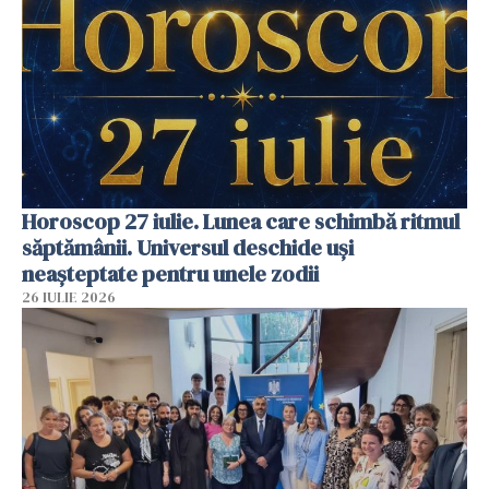
Horoscop 27 iulie. Lunea care schimbă ritmul
săptămânii. Universul deschide uși
neașteptate pentru unele zodii
26 IULIE 2026