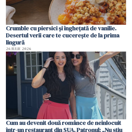
Crumble cu piersici și înghețată de vanilie.
Desertul verii care te cucerește de la prima
lingură
26 IULIE 2026
Cum au devenit două românce de neînlocuit
într-un restaurant din SUA. Patronul: „Nu știu