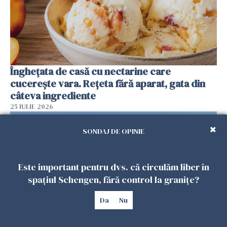
Înghețata de casă cu nectarine care
cucerește vara. Rețeta fără aparat, gata din
câteva ingrediente
25 IULIE 2026
SONDAJ DE OPINIE
Este important pentru dvs. că circulăm liber în
spațiul Schengen, fără control la granițe?
Da
Nu