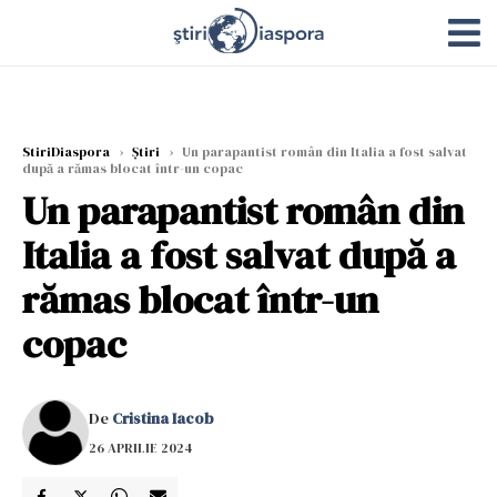
StiriDiaspora
›
Știri
›
Un parapantist român din Italia a fost salvat
după a rămas blocat într-un copac
Un parapantist român din
Italia a fost salvat după a
rămas blocat într-un
copac
De
Cristina Iacob
26 APRILIE 2024