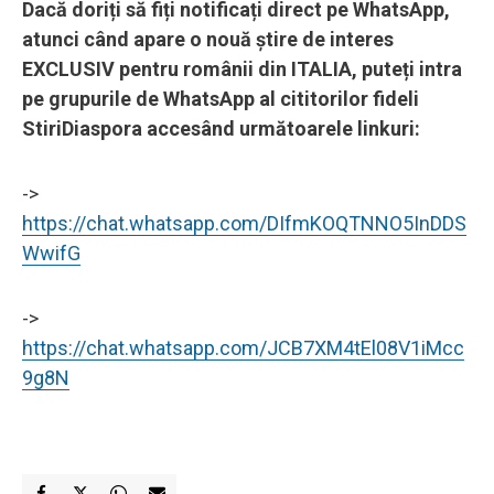
Dacă doriți să fiți notificați direct pe WhatsApp,
atunci când apare o nouă știre de interes
EXCLUSIV pentru românii din ITALIA, puteți intra
pe grupurile de WhatsApp al cititorilor fideli
StiriDiaspora accesând următoarele linkuri:
->
https://chat.whatsapp.com/DIfmKOQTNNO5InDDS
WwifG
->
https://chat.whatsapp.com/JCB7XM4tEl08V1iMcc
9g8N