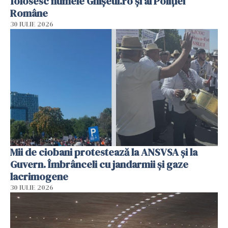
folosesc numele Ghișeul.ro și al Poliției
Române
30 IULIE 2026
Mii de ciobani protestează la ANSVSA și la
Guvern. Îmbrânceli cu jandarmii și gaze
lacrimogene
30 IULIE 2026