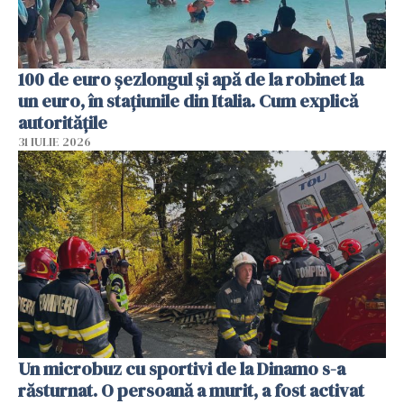
100 de euro șezlongul și apă de la robinet la
un euro, în stațiunile din Italia. Cum explică
autoritățile
31 IULIE 2026
Un microbuz cu sportivi de la Dinamo s-a
răsturnat. O persoană a murit, a fost activat