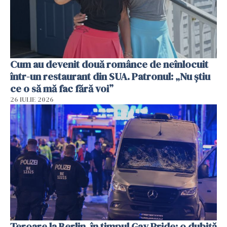
Cum au devenit două românce de neînlocuit
într-un restaurant din SUA. Patronul: „Nu știu
ce o să mă fac fără voi”
26 IULIE 2026
Teroare la Berlin, în timpul Gay Pride: o dubiță