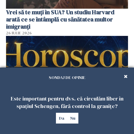
Vrei să te muți în SUA? Un studiu Harvard
arată ce se întâmplă cu sănătatea multor
imigranți
26 IULIE 2026
SONDAJ DE OPINIE
Este important pentru dvs. că circulăm liber în
spațiul Schengen, fără control la granițe?
Horoscop 27 iulie. Lunea care schimbă ritmul
săptămânii. Universul deschide uși
Da
Nu
neașteptate pentru unele zodii
26 IULIE 2026