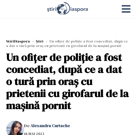
StiriDiaspora
›
Știri
›
Un ofițer de poliție a fost concediat, după ce
a dat o tură prin oraș cu prietenii cu girofarul de la mașină pornit
Un ofițer de poliție a fost
concediat, după ce a dat
o tură prin oraș cu
prietenii cu girofarul de la
mașină pornit
De
Alexandra Curtache
18 MAI 2023