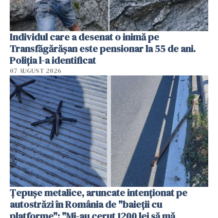
Individul care a desenat o inimă pe
Transfăgărășan este pensionar la 55 de ani.
Poliția l-a identificat
07 AUGUST 2026
Țepușe metalice, aruncate intenționat pe
autostrăzi în România de "baieții cu
platforme": "Mi-au cerut 1200 lei să mă