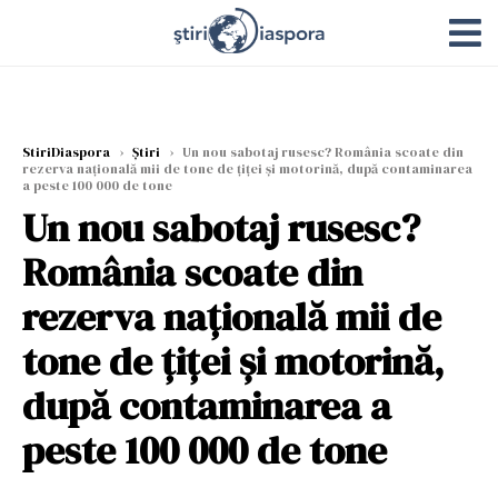
StiriDiaspora
›
Știri
›
Un nou sabotaj rusesc? România scoate din
rezerva națională mii de tone de țiței și motorină, după contaminarea
a peste 100 000 de tone
Un nou sabotaj rusesc?
România scoate din
rezerva națională mii de
tone de țiței și motorină,
după contaminarea a
peste 100 000 de tone