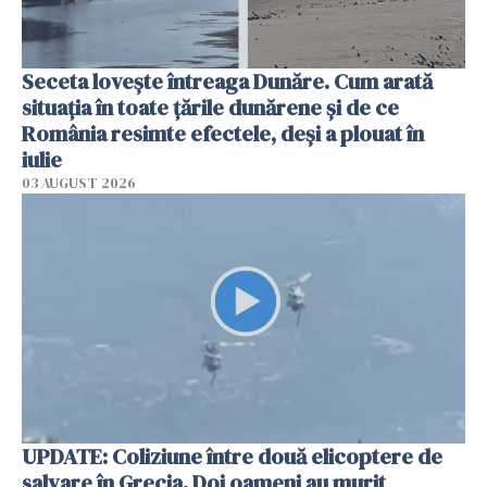
Seceta lovește întreaga Dunăre. Cum arată
situația în toate țările dunărene și de ce
România resimte efectele, deși a plouat în
iulie
03 AUGUST 2026
UPDATE: Coliziune între două elicoptere de
salvare în Grecia. Doi oameni au murit