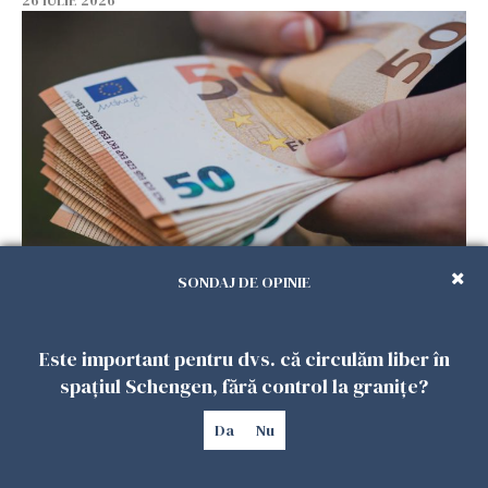
26 IULIE 2026
Menajere și îngrijitori, în vizorul Fiscului din
SONDAJ DE OPINIE
Italia. Aproape 500.000 de euro din venituri,
ascunși de autorități
26 IULIE 2026
Este important pentru dvs. că circulăm liber în
spațiul Schengen, fără control la granițe?
Da
Nu