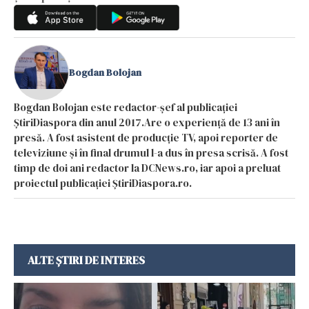
Bogdan Bolojan
Bogdan Bolojan este redactor-șef al publicației
ȘtiriDiaspora din anul 2017.Are o experiență de 13 ani în
presă. A fost asistent de producție TV, apoi reporter de
televiziune și în final drumul l-a dus în presa scrisă. A fost
timp de doi ani redactor la DCNews.ro, iar apoi a preluat
proiectul publicației ȘtiriDiaspora.ro.
ALTE ȘTIRI DE INTERES