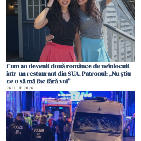
Cum au devenit două românce de neînlocuit
într-un restaurant din SUA. Patronul: „Nu știu
ce o să mă fac fără voi”
26 IULIE 2026