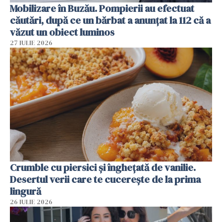
Mobilizare în Buzău. Pompierii au efectuat
căutări, după ce un bărbat a anunțat la 112 că a
văzut un obiect luminos
27 IULIE 2026
Crumble cu piersici și înghețată de vanilie.
Desertul verii care te cucerește de la prima
lingură
26 IULIE 2026