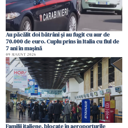
Au păcălit doi bătrâni și au fugit cu aur de
70.000 de euro. Cuplu prins în Italia cu fiul de
7 ani în mașină
09 AUGUST 2026
Familii italiene, blocate în aeroporturile