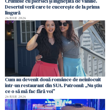
Crumble cu piersici și înghețată de vanilie.
Desertul verii care te cucerește de la prima
lingură
26 IULIE 2026
Cum au devenit două românce de neînlocuit
într-un restaurant din SUA. Patronul: „Nu știu
ce o să mă fac fără voi”
26 IULIE 2026