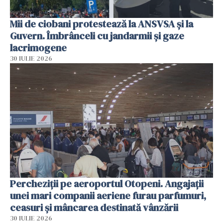
Mii de ciobani protestează la ANSVSA și la
Guvern. Îmbrânceli cu jandarmii și gaze
lacrimogene
30 IULIE 2026
Percheziții pe aeroportul Otopeni. Angajații
unei mari companii aeriene furau parfumuri,
ceasuri și mâncarea destinată vânzării
30 IULIE 2026