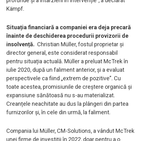
profunde și a întârzierii în intervenție", a declarat
Kämpf.
Situația financiară a companiei era deja precară
înainte de deschiderea procedurii provizorii de
insolvență.
Christian Müller, fostul proprietar și
director general, este considerat responsabil
pentru situația actuală. Müller a preluat McTrek în
iulie 2020, după un faliment anterior, și a evaluat
perspectivele ca fiind „extrem de pozitive”. Cu
toate acestea, promisiunile de creștere organică și
expansiune sănătoasă nu s-au materializat.
Creanțele neachitate au dus la plângeri din partea
furnizorilor și, în cele din urmă, la faliment.
Compania lui Müller, CM-Solutions, a vândut McTrek
unei firme de investiții în 2022, doar pentru a o