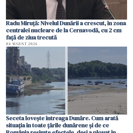
Radu Miruţă: Nivelul Dunării a crescut, în zona
centralei nucleare de la Cernavodă, cu 2 cm
faţă de ziua trecută
04 AUGUST 2026
Seceta lovește întreaga Dunăre. Cum arată
situația în toate țările dunărene și de ce
România resimte efectele, deși a plouat în