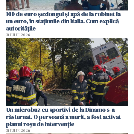
100 de euro șezlongul și apă de la robinet la
un euro, în stațiunile din Italia. Cum explică
autoritățile
31 IULIE 2026
Un microbuz cu sportivi de la Dinamo s-a
răsturnat. O persoană a murit, a fost activat
planul roșu de intervenție
31 IULIE 2026