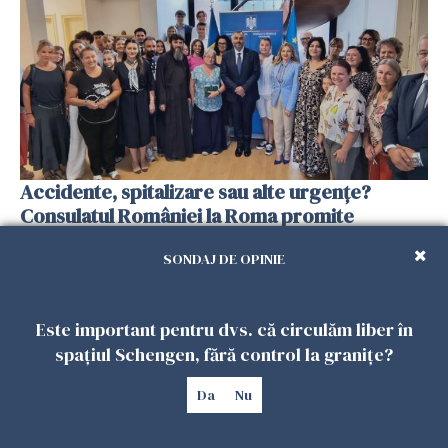
Accidente, spitalizare sau alte urgențe?
Consulatul României la Roma promite
intervenții în doar 24 de ore
SONDAJ DE OPINIE
26 IULIE 2026
Este important pentru dvs. că circulăm liber în
spațiul Schengen, fără control la granițe?
Da
Nu