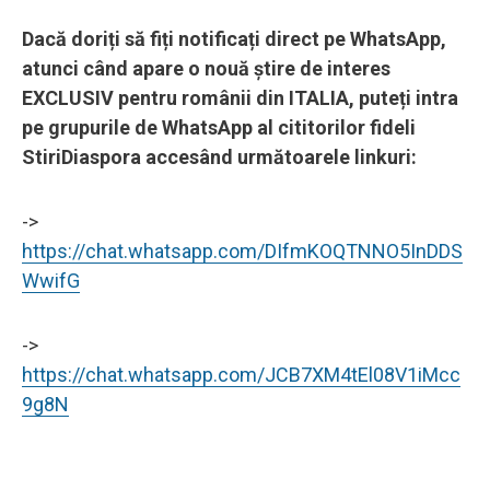
Dacă doriți să fiți notificați direct pe WhatsApp,
atunci când apare o nouă știre de interes
EXCLUSIV pentru românii din ITALIA, puteți intra
pe grupurile de WhatsApp al cititorilor fideli
StiriDiaspora accesând următoarele linkuri:
->
https://chat.whatsapp.com/DIfmKOQTNNO5InDDS
WwifG
->
https://chat.whatsapp.com/JCB7XM4tEl08V1iMcc
9g8N