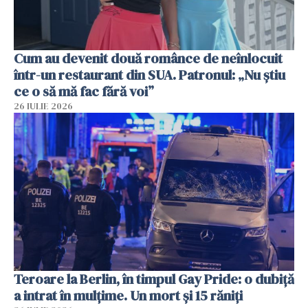
Cum au devenit două românce de neînlocuit
într-un restaurant din SUA. Patronul: „Nu știu
ce o să mă fac fără voi”
26 IULIE 2026
Teroare la Berlin, în timpul Gay Pride: o dubiță
a intrat în mulțime. Un mort și 15 răniți