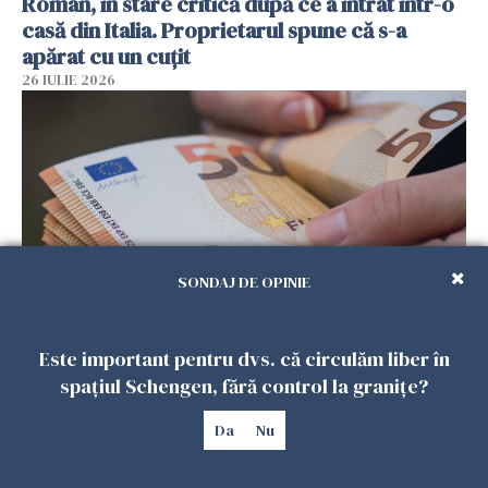
Român, în stare critică după ce a intrat într-o
casă din Italia. Proprietarul spune că s-a
apărat cu un cuțit
26 IULIE 2026
SONDAJ DE OPINIE
Menajere și îngrijitori, în vizorul Fiscului din
Este important pentru dvs. că circulăm liber în
Italia. Aproape 500.000 de euro din venituri,
spațiul Schengen, fără control la granițe?
ascunși de autorități
Da
Nu
26 IULIE 2026