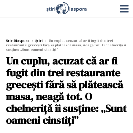
StiriDiaspora
›
Știri
›
Un cuplu, acuzat că ar fi fugit din trei
restaurante grecești fără să plătească masa, neagă tot. O chelneriță îi
susține: „Sunt oameni cinstiți”
Un cuplu, acuzat că ar fi
fugit din trei restaurante
grecești fără să plătească
masa, neagă tot. O
chelneriță îi susține: „Sunt
oameni cinstiți”