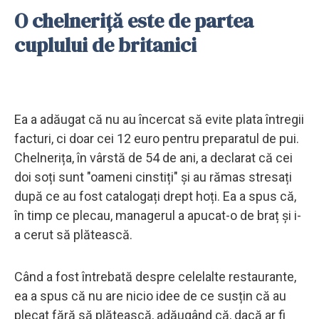
O chelneriță este de partea
cuplului de britanici
Ea a adăugat că nu au încercat să evite plata întregii
facturi, ci doar cei 12 euro pentru preparatul de pui.
Chelnerița, în vârstă de 54 de ani, a declarat că cei
doi soți sunt "oameni cinstiți" și au rămas stresați
după ce au fost catalogați drept hoți. Ea a spus că,
în timp ce plecau, managerul a apucat-o de braț și i-
a cerut să plătească.
Când a fost întrebată despre celelalte restaurante,
ea a spus că nu are nicio idee de ce susțin că au
plecat fără să plătească, adăugând că, dacă ar fi