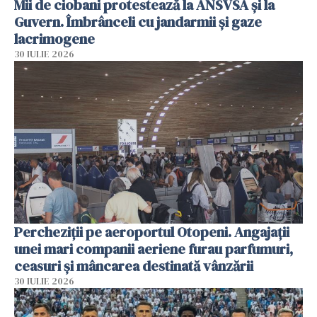
Mii de ciobani protestează la ANSVSA și la
Guvern. Îmbrânceli cu jandarmii și gaze
lacrimogene
30 IULIE 2026
Percheziții pe aeroportul Otopeni. Angajații
unei mari companii aeriene furau parfumuri,
ceasuri și mâncarea destinată vânzării
30 IULIE 2026