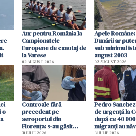
Aur pentru România la
Apele Române: 
ere
Campionatele
Dunării ar pute
a.
Europene de canotaj de
sub minimul ist
it
la Varese
august 2003
02 AUGUST 2026
02 AUGUST 2026
ici
Controale fără
Pedro Sanchez, 
i o
precedent pe
de urgență la C
ta
aeroportul din
după ce 40 000
Florența: s-au găsit
migranți au năv
capete de aligator și o
teritoriul spani
31 IULIE 2026
31 IULIE 2026