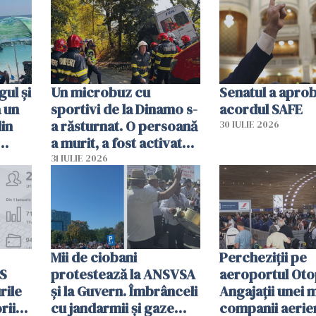
sumă imensă de bani
mobiliza toate
resursele"
ul și
Un microbuz cu
Senatul a apro
a un
sportivi de la Dinamo s-
acordul SAFE
din
a răsturnat. O persoană
30 IULIE 2026
a murit, a fost activat
planul roșu de
31 IULIE 2026
intervenție
Mii de ciobani
Percheziții pe
MS
protestează la ANSVSA
aeroportul Oto
rile
și la Guvern. Îmbrânceli
Angajații unei 
rii
cu jandarmii și gaze
companii aerie