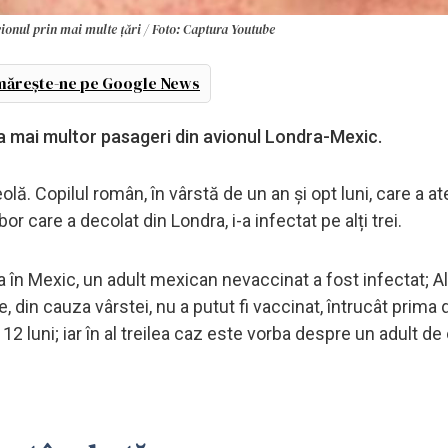
vionul prin mai multe țări / Foto: Captura Youtube
ărește-ne pe Google News
la mai multor pasageri din avionul Londra-Mexic.
lă. Copilul român, în vârstă de un an și opt luni, care a at
 care a decolat din Londra, i-a infectat pe alți trei.
ra în Mexic, un adult mexican nevaccinat a fost infectat; Al
 din cauza vârstei, nu a putut fi vaccinat, întrucât prima
2 luni; iar în al treilea caz este vorba despre un adult de 