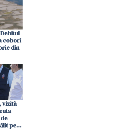
Debitul
a coborî
oric din
vizită
euta
 de
ălit pe
ol: „Vom