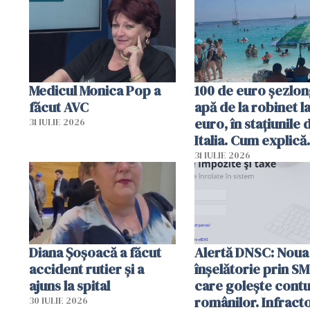
Medicul Monica Pop a
100 de euro șezlong
făcut AVC
apă de la robinet l
euro, în stațiunile 
31 IULIE 2026
Italia. Cum explică
autoritățile
31 IULIE 2026
Diana Șoșoacă a făcut
Alertă DNSC: Noua
accident rutier și a
înșelătorie prin S
ajuns la spital
care golește contu
românilor. Infracto
30 IULIE 2026