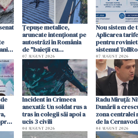
esenat
Țepușe metalice,
Nou sistem de t
aruncate intenționat pe
Aplicarea tarif
te
autostrăzi în România
pentru roviniet
ani.
de "baieții cu
sistemul TollRo
at
platforme": "Mi-au
începe la 1 oct
07 AUGUST 2026
07 AUGUST 2026
cerut 1200 lei să mă
tracteze"
 de
Incident în Crimeea
Radu Miruţă: Ni
ii
anexată: Un soldat rus a
Dunării a crescu
a,
tras în colegii săi apoi a
zona centralei 
spre
ucis 3 civili
de la Cernavodă
olum
cm faţă de ziua
04 AUGUST 2026
04 AUGUST 2026