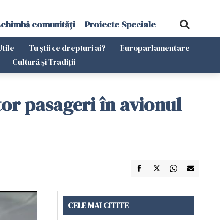
schimbă comunități
Proiecte Speciale
Utile
Tu știi ce drepturi ai?
Europarlamentare
Cultură și Tradiții
or pasageri în avionul
CELE MAI CITITE