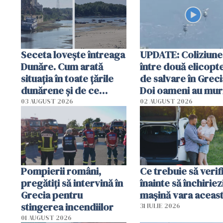
Seceta lovește întreaga
UPDATE: Coliziune
Dunăre. Cum arată
între două elicopt
situația în toate țările
de salvare în Greci
dunărene și de ce
Doi oameni au mur
România resimte
03 AUGUST 2026
02 AUGUST 2026
efectele, deși a plouat
în iulie
Pompierii români,
Ce trebuie să verif
pregătiţi să intervină în
înainte să închiriez
Grecia pentru
mașină vara aceas
stingerea incendiilor
31 IULIE 2026
01 AUGUST 2026