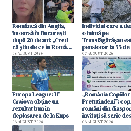
Româncă din Anglia,
Individul care a d
întoarsă în București
o inimă pe
după 20 de ani: „Cred
Transfăgărășan es
că știu de ce în România
pensionar la 55 de 
se trăiește mai bine ca
Poliția l-a identific
08 AUGUST 2026
07 AUGUST 2026
în Anglia. E schimbat"
Europa League: U'
„România Copiilor
Craiova obține un
Pretutindeni”: copi
rezultat bun în
români din diaspor
deplasarea de la Kups
invitați să scrie de
România într-un v
06 AUGUST 2026
06 AUGUST 2026
special