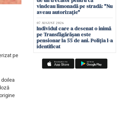
de un trecător pentru că
vindeau limonadă pe stradă: "Nu
aveau autorizație"
07 AUGUST 2026
Individul care a desenat o inimă
pe Transfăgărășan este
pensionar la 55 de ani. Poliția l-a
identificat
erizat pe
 doilea
 doză
origine