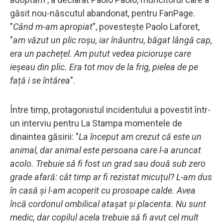
găsit nou-născutul abandonat, pentru FanPage.
"
Când m-am apropiat
", povestește Paolo Laforet,
"
am văzut un plic roșu, iar înăuntru, băgat lângă cap,
era un pachețel. Am putut vedea piciorușe care
ieșeau din plic. Era tot mov de la frig, pielea de pe
față i se întărea
".
Între timp, protagonistul incidentului a povestit într-
un interviu pentru La Stampa momentele de
dinaintea găsirii: "
La început am crezut că este un
animal, dar animal este persoana care l-a aruncat
acolo. Trebuie să fi fost un grad sau două sub zero
grade afară: cât timp ar fi rezistat micuțul? L-am dus
în casă și l-am acoperit cu prosoape calde. Avea
încă cordonul ombilical atașat și placenta. Nu sunt
medic, dar copilul acela trebuie să fi avut cel mult