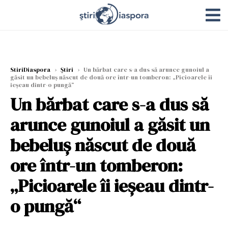
StiriDiaspora
›
Știri
›
Un bărbat care s-a dus să arunce gunoiul a
găsit un bebeluș născut de două ore într-un tomberon: „Picioarele îi
ieșeau dintr-o pungă“
Un bărbat care s-a dus să
arunce gunoiul a găsit un
bebeluș născut de două
ore într-un tomberon:
„Picioarele îi ieșeau dintr-
o pungă“