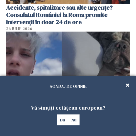
Accidente, spitalizare sau alte urgențe?
Consulatul României la Roma promite
intervenții în doar 24 de ore
26 IULIE 2026
SONDAJ DE OPINIE
Ce a pățit o româncă în timp ce își plimba
Vă simțiți cetățean european?
câinele în Germania. Mesajul ei a stârnit
dezbateri aprinse
Da
Nu
25 IULIE 2026