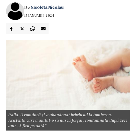
De
Nicoleta Nicolau
15 IANUARIE 2024
Italia. O româncă și-a abandonat bebelușul la tomberon.
Asistenta care a ajutat-o să nască forțat, condamnată după zece
ani: „A fost presată”