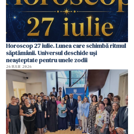
Horoscop 27 iulie. Lunea care schimbă ritmul
săptămânii. Universul deschide uși
neașteptate pentru unele zodii
26 IULIE 2026