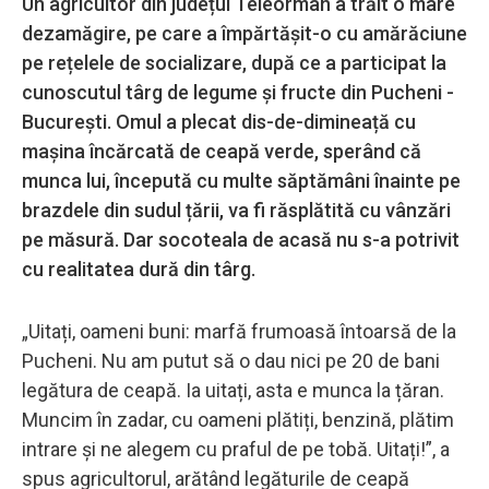
Un agricultor din județul Teleorman a trăit o mare
dezamăgire, pe care a împărtășit-o cu amărăciune
pe rețelele de socializare, după ce a participat la
cunoscutul târg de legume și fructe din Pucheni -
București. Omul a plecat dis-de-dimineață cu
mașina încărcată de ceapă verde, sperând că
munca lui, începută cu multe săptămâni înainte pe
brazdele din sudul țării, va fi răsplătită cu vânzări
pe măsură. Dar socoteala de acasă nu s-a potrivit
cu realitatea dură din târg.
„Uitați, oameni buni: marfă frumoasă întoarsă de la
Pucheni. Nu am putut să o dau nici pe 20 de bani
legătura de ceapă. Ia uitați, asta e munca la țăran.
Muncim în zadar, cu oameni plătiți, benzină, plătim
intrare și ne alegem cu praful de pe tobă. Uitați!”, a
spus agricultorul, arătând legăturile de ceapă