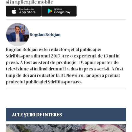
și în aplicațiile mobile
Bogdan Bolojan
Bogdan Bolojan este redactor-șef al publicației
ȘtiriDiaspora din anul 2017.Are o experiență de 13 ani în
presă. A fost asistent de producție TV, apoi reporter de
televiziune și în final drumul l-a dus în presa scrisă. A fost
timp de doi ani redactor la DCNews.ro, iar apoi a preluat
proiectul publicației ȘtiriDiaspora.ro.
ALTE ȘTIRI DE INTERES