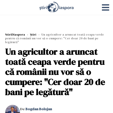
StiriDiaspora
›
Știri
›
Un agricultor a aruncat toată ceapa verde
pentru că românii nu vor să o cumpere: "Cer doar 20 de bani pe
legătură"
Un agricultor a aruncat
toată ceapa verde pentru
că românii nu vor să o
cumpere: "Cer doar 20 de
bani pe legătură"
De
Bogdan Bolojan