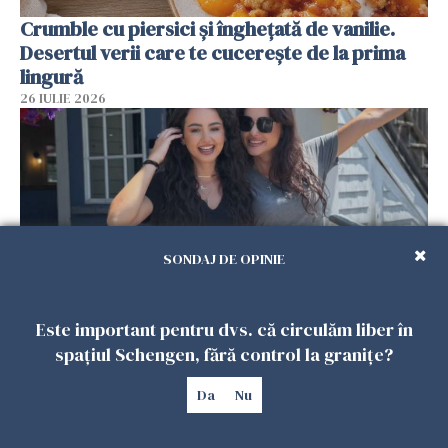
Crumble cu piersici și înghețată de vanilie.
Desertul verii care te cucerește de la prima
lingură
26 IULIE 2026
SONDAJ DE OPINIE
Este important pentru dvs. că circulăm liber în
Cum au devenit două românce de neînlocuit
spațiul Schengen, fără control la granițe?
într-un restaurant din SUA. Patronul: „Nu știu
ce o să mă fac fără voi”
Da
Nu
26 IULIE 2026