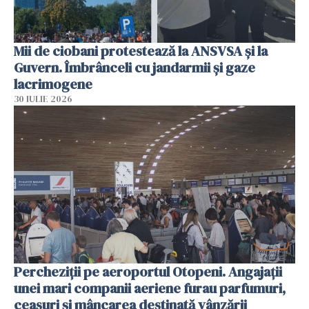
Mii de ciobani protestează la ANSVSA și la
Guvern. Îmbrânceli cu jandarmii și gaze
lacrimogene
30 IULIE 2026
Percheziții pe aeroportul Otopeni. Angajații
unei mari companii aeriene furau parfumuri,
ceasuri și mâncarea destinată vânzării