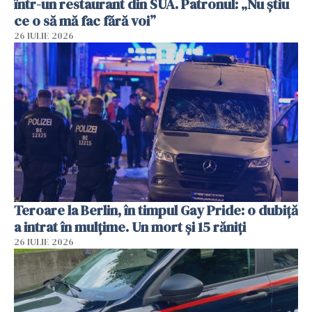
într-un restaurant din SUA. Patronul: „Nu știu
ce o să mă fac fără voi”
26 IULIE 2026
Teroare la Berlin, în timpul Gay Pride: o dubiță
a intrat în mulțime. Un mort și 15 răniți
26 IULIE 2026