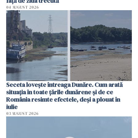
faţă de ziua trecută
04 AUGUST 2026
Seceta lovește întreaga Dunăre. Cum arată
situația în toate țările dunărene și de ce
România resimte efectele, deși a plouat în
iulie
03 AUGUST 2026