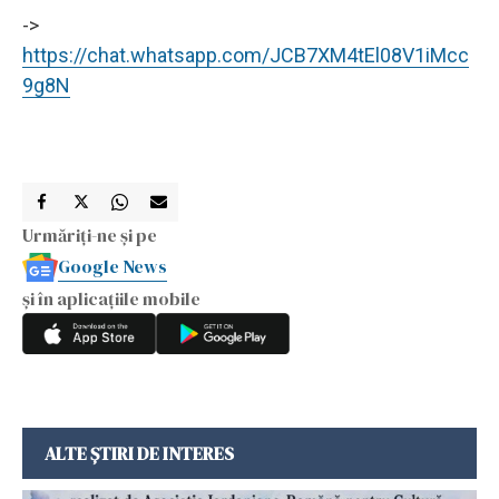
->
https://chat.whatsapp.com/JCB7XM4tEl08V1iMcc
9g8N
Urmăriți-ne și pe
Google News
și în aplicațiile mobile
ALTE ȘTIRI DE INTERES