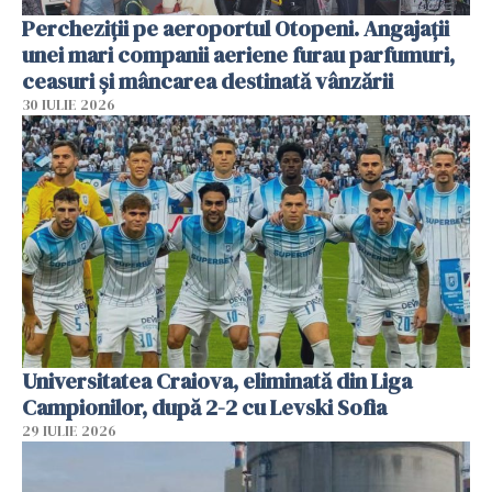
Percheziții pe aeroportul Otopeni. Angajații
unei mari companii aeriene furau parfumuri,
ceasuri și mâncarea destinată vânzării
30 IULIE 2026
Universitatea Craiova, eliminată din Liga
Campionilor, după 2-2 cu Levski Sofia
29 IULIE 2026