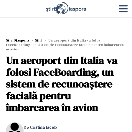
StiriDiaspora
›
Știri
›
Un aeroport din Italia va folosi
FaceBoarding, un sistem de recunoaștere facială pentru îmbarcarea
în avion
Un aeroport din Italia va
folosi FaceBoarding, un
sistem de recunoaștere
facială pentru
îmbarcarea în avion
De
Cristina Iacob