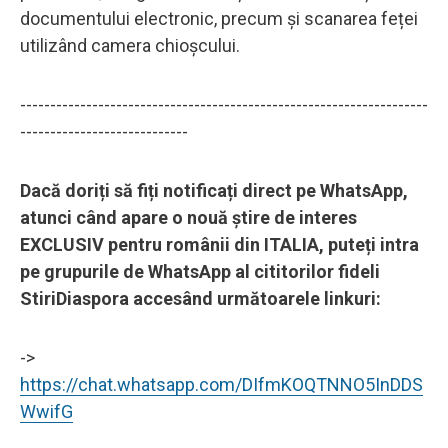
documentului electronic, precum și scanarea feței
utilizând camera chioșcului.
--------------------------------------------------------------------
----------------------------
Dacă doriți să fiți notificați direct pe WhatsApp,
atunci când apare o nouă știre de interes
EXCLUSIV pentru românii din ITALIA, puteți intra
pe grupurile de WhatsApp al cititorilor fideli
StiriDiaspora accesând următoarele linkuri:
->
https://chat.whatsapp.com/DIfmKOQTNNO5InDDS
WwifG