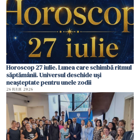
Horoscop 27 iulie. Lunea care schimbă ritmul
săptămânii. Universul deschide uși
neașteptate pentru unele zodii
26 IULIE 2026