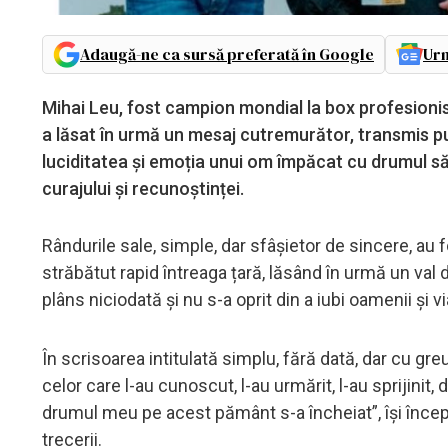
Adaugă-ne ca sursă preferată în Google
Urm
Mihai Leu, fost campion mondial la box profesionis
a lăsat în urmă un mesaj cutremurător, transmis pu
luciditatea și emoția unui om împăcat cu drumul să
curajului și recunoștinței.
Rândurile sale, simple, dar sfâșietor de sincere, au f
străbătut rapid întreaga țară, lăsând în urmă un val d
plâns niciodată și nu s-a oprit din a iubi oamenii și vi
În scrisoarea intitulată simplu, fără dată, dar cu g
celor care l-au cunoscut, l-au urmărit, l-au sprijinit,
drumul meu pe acest pământ s-a încheiat”, își încep
trecerii.