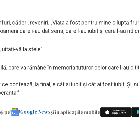
mfuri, căderi, reveniri. „Viața a fost pentru mine o luptă fr
ameni care i-au dat sens, care l-au iubit și care l-au ridic
uitați-vă la stele”
lă, care va rămâne în memoria tuturor celor care l-au citit
 contează, la final, e cât ai iubit și cât ai fost iubit. Și, nu
peranța.”
Google News
și pe
și în aplicațiile mobile