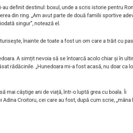
au definit destinul: boxul, unde a scris istorie pentru Rom
rea din ring. „Am avut parte de două familii sportive ade
odată singur”, notează el.
urisește, înainte de toate a fost un om care a trăit cu pa
oara. A simțit nevoia să se întoarcă acolo chiar și în ult
lăsat rădăcinile. „Hunedoara mi-a fost acasă, nu doar ca lo
ă mai câștige ani de viață, într-o luptă grea cu boala. Îi
 Adina Croitoru, cei care au fost, după cum scrie, „mâna l