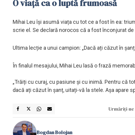
O viață ca o luptă frumoasă
Mihai Leu își asumă viața cu tot ce a fost în ea: triu
scrie el. Se declară norocos că a fost înconjurat de o
Ultima lecție a unui campion: „Dacă ați căzut în șanț, 
În finalul mesajului, Mihai Leu lasă o frază memorabi
„Trăiți cu curaj, cu pasiune și cu inimă. Pentru că tot ce
dacă ați căzut în șanț, uitați-vă la stele. Așa apare s
Urmăriți-ne 
Bogdan Bolojan