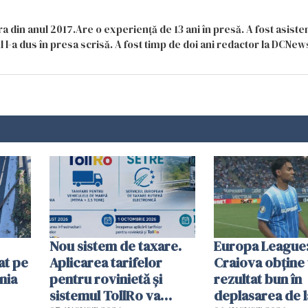
a din anul 2017.Are o experiență de 13 ani în presă. A fost asiste
 l-a dus în presa scrisă. A fost timp de doi ani redactor la DCNews
Nou sistem de taxare.
Europa League:
at pe
Aplicarea tarifelor
Craiova obține
nia
pentru rovinietă şi
rezultat bun în
sistemul TollRo va
deplasarea de 