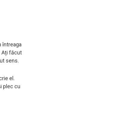
n întreaga
… Ați făcut
ut sens.
rie el.
și plec cu