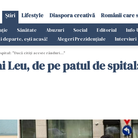
Știri
Lifestyle
Diaspora creativă
Românii care 
ație
Sănătate
Abuzuri
Social
Editorial
Info-
ti departe, ești acasă!
Alegeri Prezidențiale
Interviuri
spital: "Dacă citiți aceste rânduri..."
i Leu, de pe patul de spital: