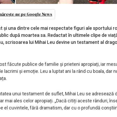
ărește-ne pe Google News
t și una dintre cele mai respectate figuri ale sportului 
blic după moartea sa. Redactat în ultimele clipe de viaț
u, scrisoarea lui Mihai Leu devine un testament al drago
ost făcute publice de familie și prieteni apropiați, iar mesa
e lacrimi și emoție. Leu a luptat ani la rând cu boala, dar n
ața.
reutatea unui testament de suflet, Mihai Leu se adresează d
 dar mai ales celor apropiați. „Dacă citiți aceste rânduri, î
e el cuvintele, fără dramatism, dar cu o profundă conștii