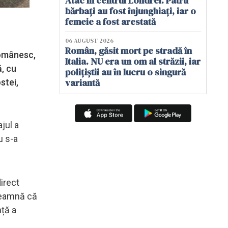
Atac în centrul Londrei. Patru
bărbați au fost înjunghiați, iar o
femeie a fost arestată
06 AUGUST 2026
Român, găsit mort pe stradă în
românesc,
Italia. NU era un om al străzii, iar
ă, cu
polițiștii au în lucru o singură
variantă
stei,
jul a
u s-a
irect
nseamnă că
nță a