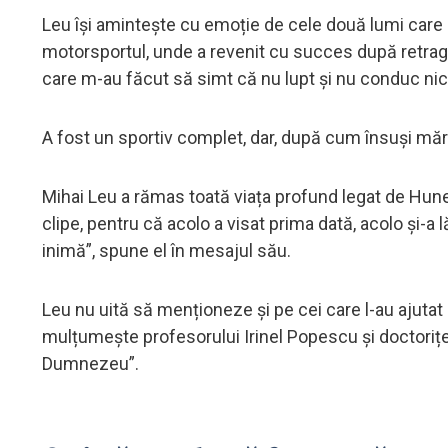
Leu își amintește cu emoție de cele două lumi care i-
motorsportul, unde a revenit cu succes după retrage
care m-au făcut să simt că nu lupt și nu conduc nici
A fost un sportiv complet, dar, după cum însuși mărt
Mihai Leu a rămas toată viața profund legat de Huned
clipe, pentru că acolo a visat prima dată, acolo și-a 
inimă”, spune el în mesajul său.
Leu nu uită să menționeze și pe cei care l-au ajutat s
mulțumește profesorului Irinel Popescu și doctoriței
Dumnezeu”.