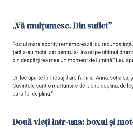
„Vă mulțumesc. Din suflet”
Fostul mare sportiv rememorează, cu recunoștință, spr
țară s-au mobilizat pentru a-l însoți pe ultimul drum: „
din despărțirea mea un moment de lumină.” Leu spune
Un loc aparte în mesaj îl are familia: Anna, soția sa, ș
Cuvintele sunt o mărturisire de iubire deplină, de leg
ea la fel de plină.”
Două vieți într-una: boxul și mo