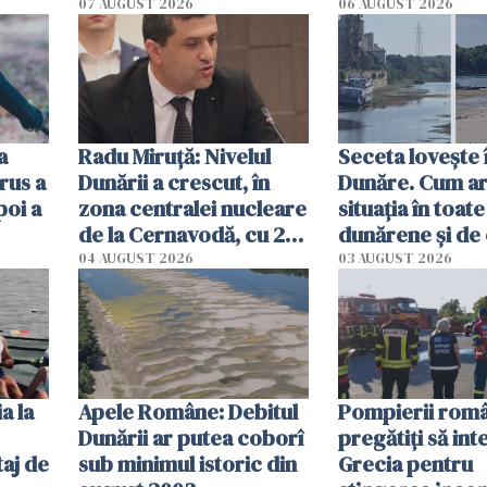
începe la 1 octombrie
07 AUGUST 2026
06 AUGUST 2026
ă
a
Radu Miruţă: Nivelul
Seceta lovește 
rus a
Dunării a crescut, în
Dunăre. Cum ar
poi a
zona centralei nucleare
situația în toate
de la Cernavodă, cu 2
dunărene și de
cm faţă de ziua trecută
România resim
04 AUGUST 2026
03 AUGUST 2026
efectele, deși a
în iulie
a la
Apele Române: Debitul
Pompierii româ
Dunării ar putea coborî
pregătiţi să int
aj de
sub minimul istoric din
Grecia pentru