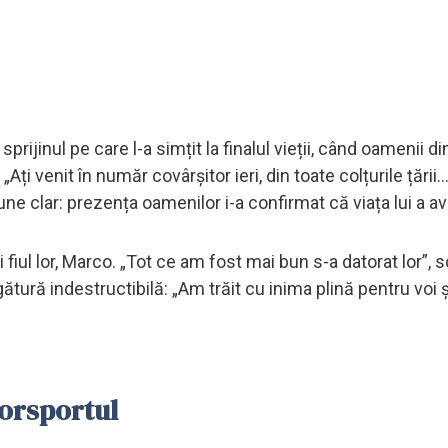
ijinul pe care l-a simțit la finalul vieții, când oamenii di
Ați venit în număr covârșitor ieri, din toate colțurile țării
 clar: prezența oamenilor i-a confirmat că viața lui a av
i fiul lor, Marco. „Tot ce am fost mai bun s-a datorat lor”, sc
ătură indestructibilă: „Am trăit cu inima plină pentru voi 
torsportul