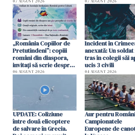
Poliția l-a identificat
platforme": "Mi-au
07 AUGUST 2026
07 AUGUST 2026
cerut 1200 lei să m
tracteze"
„România Copiilor de
Incident în Crimee
Pretutindeni”: copiii
anexată: Un soldat 
români din diaspora,
tras în colegii săi a
invitați să scrie despre
ucis 3 civili
România într-un volum
06 AUGUST 2026
04 AUGUST 2026
special
UPDATE: Coliziune
Aur pentru Români
între două elicoptere
Campionatele
de salvare în Grecia.
Europene de canot