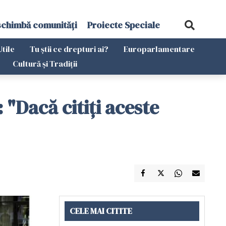
schimbă comunități
Proiecte Speciale
Utile
Tu știi ce drepturi ai?
Europarlamentare
Cultură și Tradiții
 "Dacă citiți aceste
CELE MAI CITITE