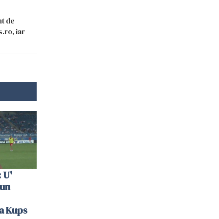
nt de
.ro, iar
 U'
 un
la Kups