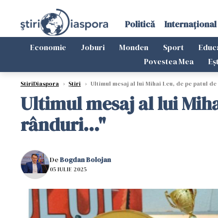
Politică
Internațional
Economie
Joburi
Monden
Sport
Educ
Povestea Mea
Eș
StiriDiaspora
›
Știri
›
Ultimul mesaj al lui Mihai Leu, de pe patul de 
Ultimul mesaj al lui Miha
rânduri..."
De
Bogdan Bolojan
05 IULIE 2025