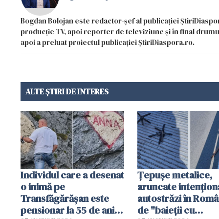
Bogdan Bolojan este redactor-șef al publicației ȘtiriDiaspor
producție TV, apoi reporter de televiziune și în final drumul
apoi a preluat proiectul publicației ȘtiriDiaspora.ro.
ALTE ȘTIRI DE INTERES
Individul care a desenat
Țepușe metalice,
o inimă pe
aruncate intențion
Transfăgărășan este
autostrăzi în Româ
pensionar la 55 de ani.
de "baieții cu