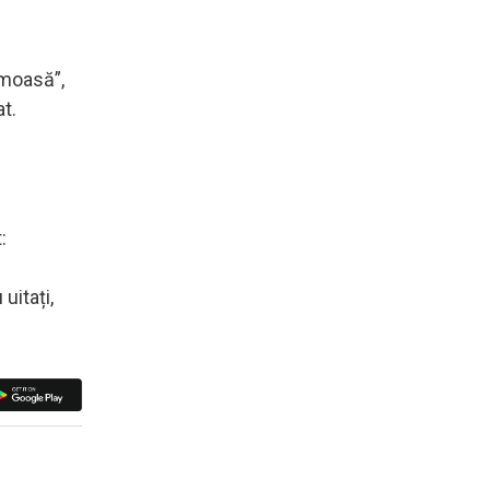
umoasă”,
at.
:
 uitați,