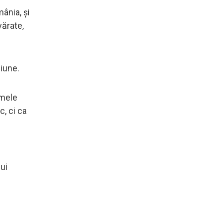
ânia, și
vărate,
siune.
imele
c, ci ca
ui