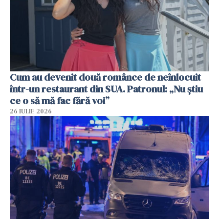
Cum au devenit două românce de neînlocuit
într-un restaurant din SUA. Patronul: „Nu știu
ce o să mă fac fără voi”
26 IULIE 2026