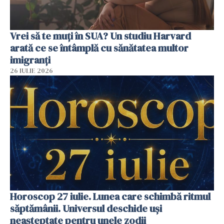
Vrei să te muți în SUA? Un studiu Harvard
arată ce se întâmplă cu sănătatea multor
imigranți
26 IULIE 2026
Horoscop 27 iulie. Lunea care schimbă ritmul
săptămânii. Universul deschide uși
neașteptate pentru unele zodii