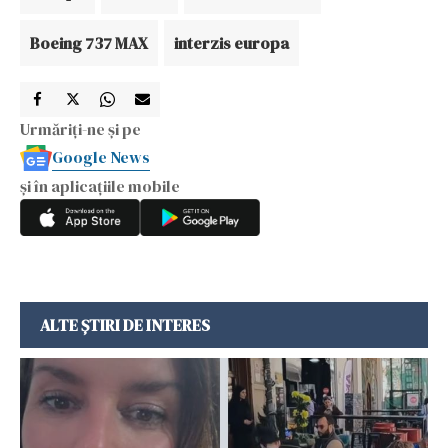
Boeing 737 MAX
interzis europa
Urmăriți-ne și pe
Google News
și în aplicațiile mobile
ALTE ȘTIRI DE INTERES