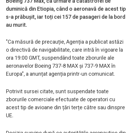
Boeing 737 Max, ca urmare a catastrofei de
duminică din Etiopia, când o aeronavă de acest tip
s-a prăbușit, iar toți cei 157 de pasageri de la bord
au murit.
"Ca măsură de precauție, Agenția a publicat astăzi
o directivă de navigabilitate, care intră în vigoare la
ora 19:00 GMT, suspendând toate zborurile ale
aeronavelor Boeing 737-8 MAX și 737-9 MAX în
Europa", a anunțat agenția printr-un comunicat.
Potrivit sursei citate, sunt suspendate toate
zborurile comerciale efectuate de operatori cu
acest tip de avioane din țări terțe către sau dinspre
UE.
Decizia survine după ce autorităţile aeronautice din