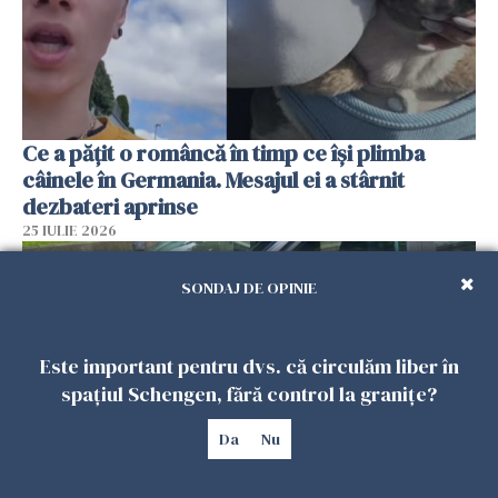
Ce a pățit o româncă în timp ce își plimba
câinele în Germania. Mesajul ei a stârnit
dezbateri aprinse
25 IULIE 2026
SONDAJ DE OPINIE
Este important pentru dvs. că circulăm liber în
spațiul Schengen, fără control la granițe?
Da
Nu