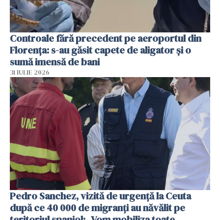
Controale fără precedent pe aeroportul din
Florența: s-au găsit capete de aligator și o
sumă imensă de bani
31 IULIE 2026
Pedro Sanchez, vizită de urgență la Ceuta
după ce 40 000 de migranți au năvălit pe
teritoriul spaniol: „Vom mobiliza toate