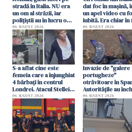
stradă în Italia. NU era
dat foc în mașină, î
un om al străzii, iar
un apel video cu f
polițiștii au în lucru o
iubită. Era chiar în 
singură variantă
locuinței iubitei di
06 AUGUST 2026
06 AUGUST 2026
Milano
S-a aflat cine este
Invazie de "galere
femeia care a înjunghiat
portugheze"
4 bărbați în centrul
otrăvitoare în Span
Londrei. Atacul Stellei,
Autoritățile au înch
de 44 de ani, explicat
mai multe plaje din
06 AUGUST 2026
06 AUGUST 2026
de anchetatori
Sebastian