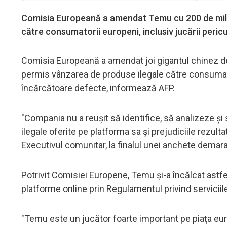
Comisia Europeană a amendat Temu cu 200 de mili
către consumatorii europeni, inclusiv jucării peric
Comisia Europeană a amendat joi gigantul chinez d
permis vânzarea de produse ilegale către consumator
încărcătoare defecte, informează AFP.
"Compania nu a reuşit să identifice, să analizeze ş
ilegale oferite pe platforma sa şi prejudiciile rezu
Executivul comunitar, la finalul unei anchete demar
Potrivit Comisiei Europene, Temu şi-a încălcat astfe
platforme online prin Regulamentul privind serviciile
"Temu este un jucător foarte important pe piaţa euro