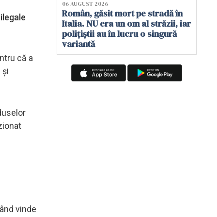
06 AUGUST 2026
Român, găsit mort pe stradă în
ilegale
Italia. NU era un om al străzii, iar
polițiștii au în lucru o singură
variantă
ntru că a
 şi
duselor
zionat
când vinde