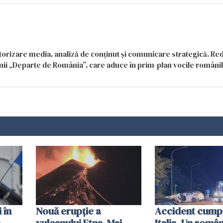
itorizare media, analiză de conținut și comunicare strategică. Re
siunii „Departe de România”, care aduce în prim-plan vocile români
 în
Nouă erupție a
Accident cumpli
a
vulcanului Etna. Mai
Italia. Un român