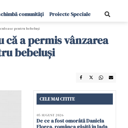
schimbă comunități
Proiecte Speciale
iculoase pentru bebeluşi
u că a permis vânzarea
tru bebeluşi
CELE MAI CITITE
05 AUGUST 2026
De ce a fost omorâtă Daniela
Florea, românca găsită în lada