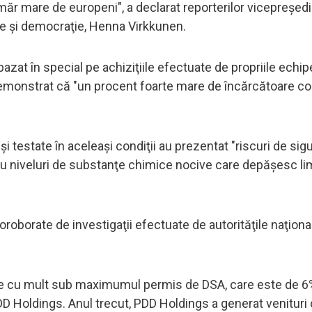
măr mare de europeni", a declarat reporterilor vicepreşedi
te şi democraţie, Henna Virkkunen.
azat în special pe achiziţiile efectuate de propriile echipe
a demonstrat că "un procent foarte mare de încărcătoare 
şi testate în aceleaşi condiţii au prezentat "riscuri de sig
sau niveluri de substanţe chimice nocive care depăşesc li
roborate de investigaţii efectuate de autorităţile naţional
ste cu mult sub maximumul permis de DSA, care este de 6
D Holdings. Anul trecut, PDD Holdings a generat venituri