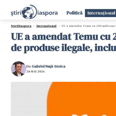
Politică
Internațional
StiriDiaspora
›
Internațional
›
UE a amendat Temu cu 200 milioane d
UE a amendat Temu cu 2
de produse ilegale, incl
De
Gabriel Nuță-Stoica
28 MAI 2026