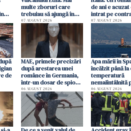
multe zboruri care
de ani e acuzat 
in
trebuiau să ajungă în
intrat pe contra
Catania au fost deviate
omorât doi oa
07 AUGUST 2026
07 AUGUST 2026
 după
MAE, primele precizări
Apa mării în Spa
lgian
după arestarea unei
încălzit până la
re de
românce în Germania,
temperatură
într-un dosar de spionaj
nemaiîntâlnită 
în favoarea Rusiei
acum. Record a
06 AUGUST 2026
06 AUGUST 2026
în Mediterană
 și-a
De ce a venit valul de
Accident grav 