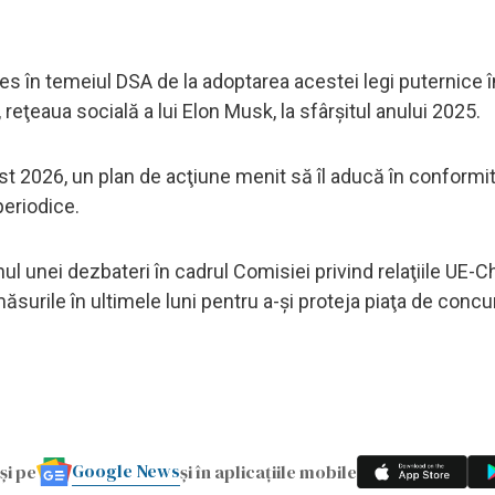
 în temeiul DSA de la adoptarea acestei legi puternice î
ţeaua socială a lui Elon Musk, la sfârşitul anului 2025.
t 2026, un plan de acţiune menit să îl aducă în conformi
periodice.
l unei dezbateri în cadrul Comisiei privind relaţiile UE-Chi
surile în ultimele luni pentru a-şi proteja piaţa de conc
Google News
și pe
și în aplicațiile mobile