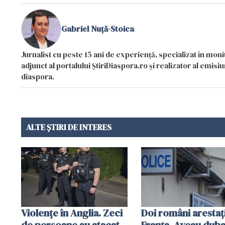
Gabriel Nuță-Stoica
Jurnalist cu peste 15 ani de experiență, specializat în mon
adjunct al portalului ȘtiriDiaspora.ro și realizator al emi
diaspora.
ALTE ȘTIRI DE INTERES
Violenţe în Anglia. Zeci
Doi români arestați
de persoane au atacat
Franța. Aveau dub