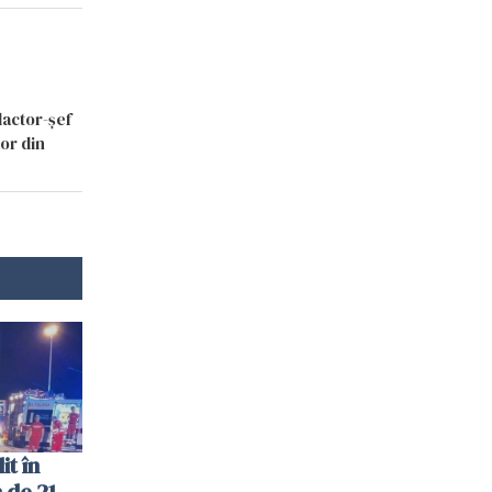
dactor-șef
lor din
t în
 de 21