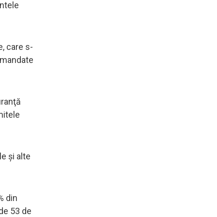
ntele
, care s-
comandate
uranţă
mitele
e şi alte
% din
 de 53 de