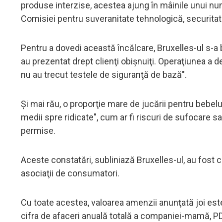
produse interzise, acestea ajung în mâinile unui nu
Comisiei pentru suveranitate tehnologică, securita
Pentru a dovedi această încălcare, Bruxelles-ul s-a b
au prezentat drept clienţi obişnuiţi. Operaţiunea 
nu au trecut testele de siguranţă de bază".
Şi mai rău, o proporţie mare de jucării pentru bebelu
medii spre ridicate", cum ar fi riscuri de sufocare 
permise.
Aceste constatări, subliniază Bruxelles-ul, au fost co
asociaţii de consumatori.
Cu toate acestea, valoarea amenzii anunţată joi e
cifra de afaceri anuală totală a companiei-mamă, PD