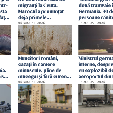
ntr-
migranți la Ceuta.
două tramvaie 
osta
Marocul a pronunțat
Germania. 30 d
fața
deja primele
persoane rănite,
n
condamnări
sunt în stare cr
06 AUGUST 2026
06 AUGUST 2026
după impact
Muncitori români,
Ministrul germ
cazați în camere
interne, despr
ia.
minuscule, pline de
cu explozibil d
is
mucegai și fără curent.
aeroportul din 
 San
Inspectorii primăriei
Un "scenariu de
06 AUGUST 2026
06 AUGUST 2026
din Germania i-au
hibrid"
evacuat pe loc