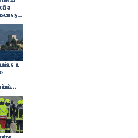
că a
sens și a
meni
nia s-a
 o
până
bsolut
între