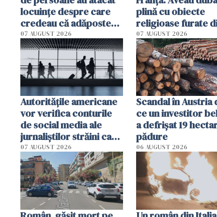
locuinţe despre care
plină cu obiecte
credeau că adăpostesc
religioase furate d
solicitanţi de azil
biserici și cimitire
07 AUGUST 2026
07 AUGUST 2026
Autorităţile americane
Scandal în Austria
vor verifica conturile
ce un investitor be
de social media ale
a defrișat 19 hecta
jurnaliştilor străini care
pădure
aplică pentru viză
07 AUGUST 2026
06 AUGUST 2026
Român, găsit mort pe
Un român din Italia