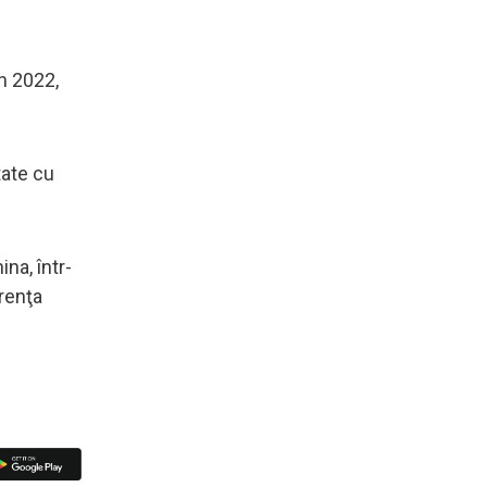
n 2022,
tate cu
na, într-
urenţa