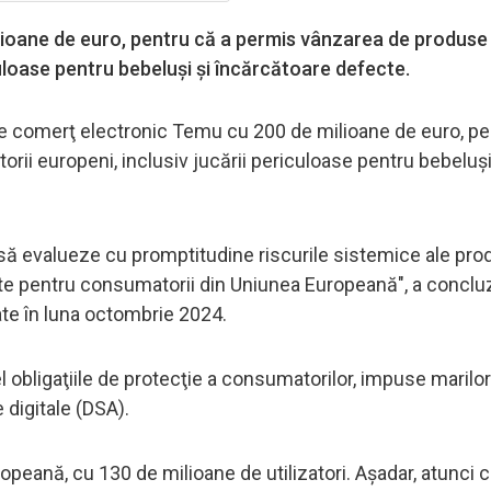
oane de euro, pentru că a permis vânzarea de produse 
uloase pentru bebeluşi şi încărcătoare defecte.
e comerţ electronic Temu cu 200 de milioane de euro, pe
ii europeni, inclusiv jucării periculoase pentru bebeluşi
i să evalueze cu promptitudine riscurile sistemice ale pro
ltate pentru consumatorii din Uniunea Europeană", a conclu
ate în luna octombrie 2024.
l obligaţiile de protecţie a consumatorilor, impuse marilor
 digitale (DSA).
peană, cu 130 de milioane de utilizatori. Aşadar, atunci 