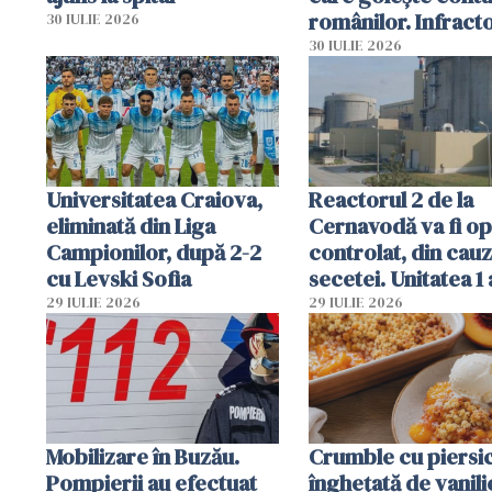
românilor. Infracto
30 IULIE 2026
folosesc numele
30 IULIE 2026
Ghișeul.ro și al Poli
Române
Universitatea Craiova,
Reactorul 2 de la
eliminată din Liga
Cernavodă va fi op
Campionilor, după 2-2
controlat, din cau
cu Levski Sofia
secetei. Unitatea 1 
deja oprită
29 IULIE 2026
29 IULIE 2026
Mobilizare în Buzău.
Crumble cu piersici
Pompierii au efectuat
înghețată de vanili