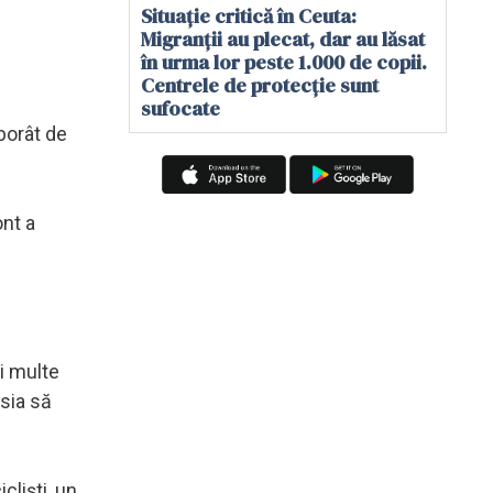
Situație critică în Ceuta:
Migranții au plecat, dar au lăsat
în urma lor peste 1.000 de copii.
Centrele de protecție sunt
sufocate
borât de
ont a
ai multe
sia să
clişti, un