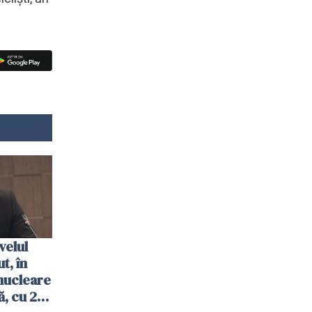
velul
t, în
nucleare
, cu 2