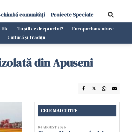
schimbă comunități
Proiecte Speciale
Utile
Tu știi ce drepturi ai?
Europarlamentare
Cultură și Tradiții
izolată din Apuseni
CELE MAI CITITE
04 AUGUST 2026