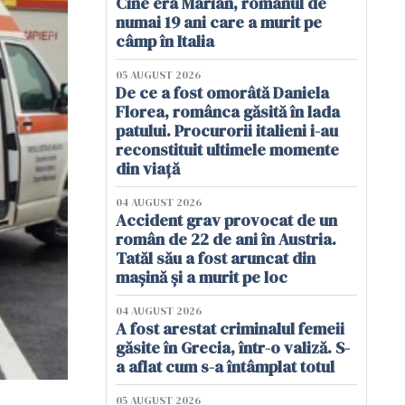
Cine era Marian, românul de
numai 19 ani care a murit pe
câmp în Italia
05 AUGUST 2026
De ce a fost omorâtă Daniela
Florea, românca găsită în lada
patului. Procurorii italieni i-au
reconstituit ultimele momente
din viață
04 AUGUST 2026
Accident grav provocat de un
român de 22 de ani în Austria.
Tatăl său a fost aruncat din
mașină și a murit pe loc
04 AUGUST 2026
A fost arestat criminalul femeii
găsite în Grecia, într-o valiză. S-
a aflat cum s-a întâmplat totul
05 AUGUST 2026