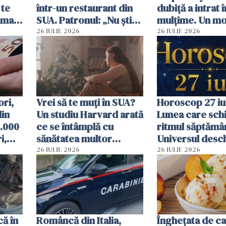
 te
într-un restaurant din
dubiță a intrat î
ima
SUA. Patronul: „Nu știu
mulțime. Un mor
ce o să mă fac fără voi”
răniți
26 IULIE 2026
26 IULIE 2026
ori,
Vrei să te muți în SUA?
Horoscop 27 iul
din
Un studiu Harvard arată
Lunea care sc
0.000
ce se întâmplă cu
ritmul săptămân
i,
sănătatea multor
Universul desch
ți
imigranți
neașteptate pe
26 IULIE 2026
26 IULIE 2026
unele zodii
că în
Româncă din Italia,
Înghețata de ca