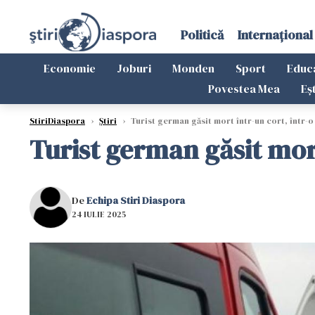
Politică
Internațional
Economie
Joburi
Monden
Sport
Educ
Povestea Mea
Eș
StiriDiaspora
›
Știri
›
Turist german găsit mort într-un cort, într-o
Turist german găsit mort
De
Echipa Stiri Diaspora
24 IULIE 2025