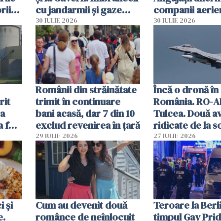
rii
cu jandarmii și gaze
companii aerie
lacrimogene
parfumuri, ceas
30 IULIE 2026
30 IULIE 2026
ției
mâncarea desti
vânzării
Românii din străinătate
Încă o dronă în
rit
trimit în continuare
România. RO-A
za
bani acasă, dar 7 din 10
Tulcea. Două a
a fost
exclud revenirea în țară
ridicate de la s
29 IULIE 2026
27 IULIE 2026
 și
Cum au devenit două
Teroare la Berli
e.
românce de neînlocuit
timpul Gay Prid