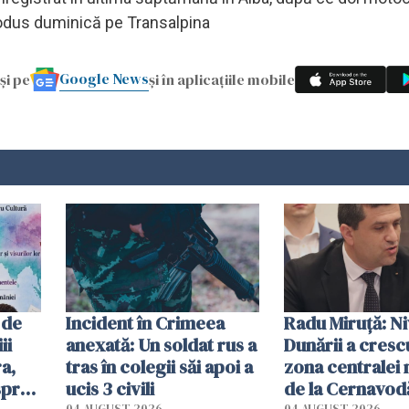
produs duminică pe Transalpina
Google News
și pe
și în aplicațiile mobile
 de
Incident în Crimeea
Radu Miruţă: Ni
ii
anexată: Un soldat rus a
Dunării a crescu
a,
tras în colegii săi apoi a
zona centralei 
spre
ucis 3 civili
de la Cernavodă
04 AUGUST 2026
04 AUGUST 2026