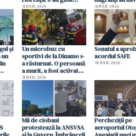
capete de aligator și o
teritoriul spani
31 IULIE 2026
31 IULIE 2026
sumă imensă de bani
mobiliza toate
resursele"
ul și
Un microbuz cu
Senatul a apro
a un
sportivi de la Dinamo s-
acordul SAFE
din
a răsturnat. O persoană
30 IULIE 2026
a murit, a fost activat
planul roșu de
31 IULIE 2026
intervenție
Mii de ciobani
Percheziții pe
MS
protestează la ANSVSA
aeroportul Oto
rile
și la Guvern. Îmbrânceli
Angajații unei 