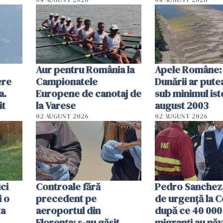
olum
cm faţă de ziua
Aur pentru România la
Apele Române: 
ere
Campionatele
Dunării ar pute
a.
Europene de canotaj de
sub minimul ist
it
la Varese
august 2003
02 AUGUST 2026
02 AUGUST 2026
ici
Controale fără
Pedro Sanchez, 
i o
precedent pe
de urgență la C
ta
aeroportul din
după ce 40 000
Florența: s-au găsit
migranți au năv