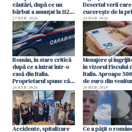
căutări, după ce un
Desertul verii care
bărbat a anunțat la 112
cucerește de la pr
că a văzut un obiect
lingură
27 IULIE 2026
26 IULIE 2026
luminos
Român, în stare critică
Menajere și îngrijit
după ce a intrat într-o
în vizorul Fiscului 
casă din Italia.
Italia. Aproape 50
Proprietarul spune că
de euro din venitur
s-a apărat cu un cuțit
ascunși de autorită
26 IULIE 2026
26 IULIE 2026
Accidente, spitalizare
Ce a pățit o român