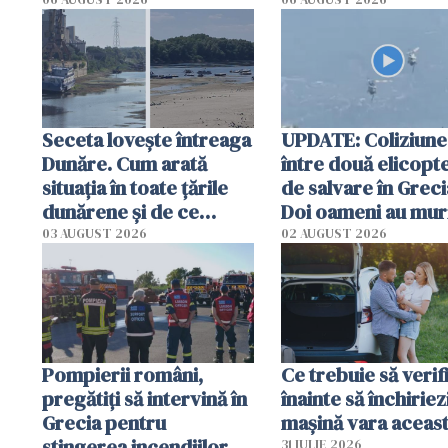
România într-un v
special
Seceta lovește întreaga
UPDATE: Coliziune
Dunăre. Cum arată
între două elicopt
situația în toate țările
de salvare în Greci
dunărene și de ce
Doi oameni au mur
România resimte
03 AUGUST 2026
02 AUGUST 2026
efectele, deși a plouat
în iulie
Pompierii români,
Ce trebuie să verif
pregătiţi să intervină în
înainte să închiriez
Grecia pentru
mașină vara aceas
stingerea incendiilor
31 IULIE 2026