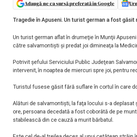
Adaugă-ne ca sursă preferată în Google
Urm
Tragedie în Apuseni. Un turist german a fost găsit m
Un turist german aflat în drumeţie în Munţii Apuseni 
către salvamontişti şi predat joi dimineaţa la Medic
Potrivit şefului Serviciului Public Judeţean Salvamo
intervenit, în noaptea de miercuri spre joi, pentru re
Turistul fusese găsit fără suflare în cortul în care d
Alături de salvamontişti, la faţa locului s-a deplasat
ore, persoana decedată a fost coborâtă de pe munte
stabilească din ce cauză a murit bărbatul.
Este cel de-al treilea deces al unui cetăţean străin 