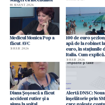
01 AUGUST 2026
Medicul Monica Pop a
100 de euro șezlong
făcut AVC
apă de la robinet l
euro, în stațiunile 
31 IULIE 2026
Italia. Cum explică
autoritățile
31 IULIE 2026
Diana Șoșoacă a făcut
Alertă DNSC: Noua
accident rutier și a
înșelătorie prin S
ajuns la spital
care golește contu