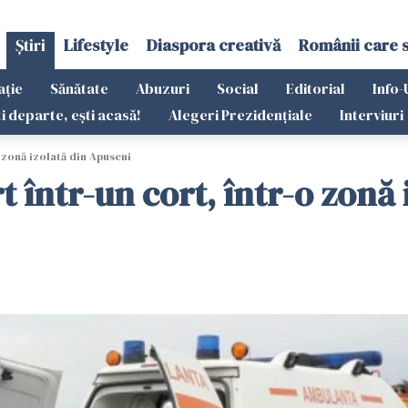
Știri
Lifestyle
Diaspora creativă
Românii care 
ație
Sănătate
Abuzuri
Social
Editorial
Info-
ti departe, ești acasă!
Alegeri Prezidențiale
Interviuri
 zonă izolată din Apuseni
 într-un cort, într-o zonă 