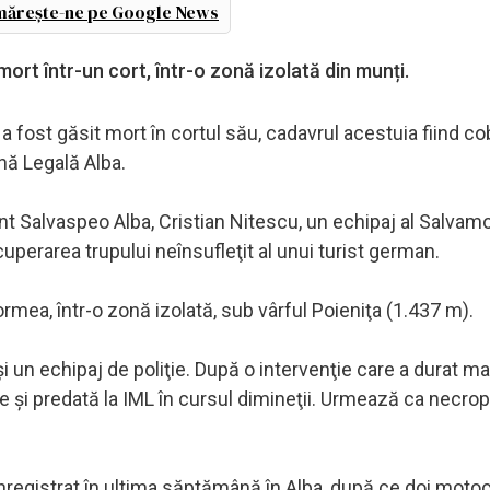
ărește-ne pe Google News
ort într-un cort, într-o zonă izolată din munți.
a fost găsit mort în cortul său, cadavrul acestuia fiind co
ină Legală Alba.
nt Salvaspeo Alba, Cristian Nitescu, un echipaj al Salvam
cuperarea trupului neînsufleţit al unui turist german.
ormea, într-o zonă izolată, sub vârful Poieniţa (1.437 m).
 şi un echipaj de poliţie. După o intervenţie care a durat m
 şi predată la IML în cursul dimineţii. Urmează ca necrop
înregistrat în ultima săptămână în Alba, după ce doi motoci