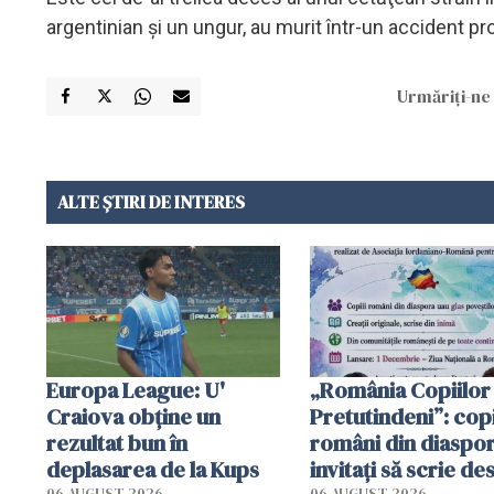
argentinian şi un ungur, au murit într-un accident 
Urmăriți-ne 
ALTE ȘTIRI DE INTERES
Europa League: U'
„România Copiilor
Craiova obține un
Pretutindeni”: copi
rezultat bun în
români din diaspor
deplasarea de la Kups
invitați să scrie de
06 AUGUST 2026
06 AUGUST 2026