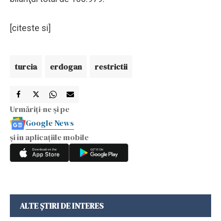
[citeste si]
turcia
erdogan
restrictii
Urmăriți-ne și pe
Google News
și în aplicațiile mobile
ALTE ȘTIRI DE INTERES