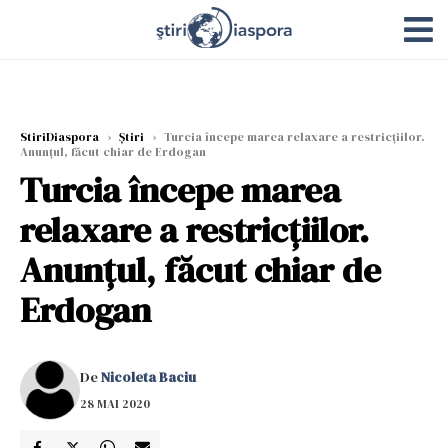
StiriDiaspora
›
Știri
›
Turcia începe marea relaxare a restricțiilor.
Anunţul, făcut chiar de Erdogan
Turcia începe marea
relaxare a restricțiilor.
Anunţul, făcut chiar de
Erdogan
De
Nicoleta Baciu
28 MAI 2020