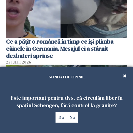
Ce a pățit o româncă în timp ce își plimba
câinele în Germania. Mesajul ei a stârnit
dezbateri aprinse
25 IULIE 2026
SONDAJ DE OPINIE
Este important pentru dvs. că circulăm liber în
spațiul Schengen, fără control la granițe?
Da
Nu