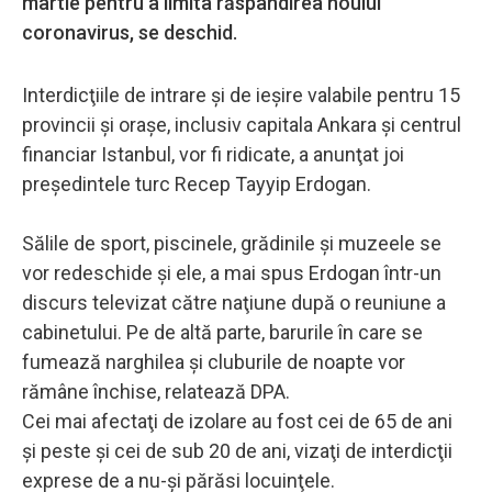
martie pentru a limita răspândirea noului
coronavirus, se deschid.
Interdicţiile de intrare şi de ieşire valabile pentru 15
provincii şi oraşe, inclusiv capitala Ankara şi centrul
financiar Istanbul, vor fi ridicate, a anunţat joi
preşedintele turc Recep Tayyip Erdogan.
Sălile de sport, piscinele, grădinile şi muzeele se
vor redeschide şi ele, a mai spus Erdogan într-un
discurs televizat către naţiune după o reuniune a
cabinetului. Pe de altă parte, barurile în care se
fumează narghilea şi cluburile de noapte vor
rămâne închise, relatează DPA.
Cei mai afectaţi de izolare au fost cei de 65 de ani
şi peste şi cei de sub 20 de ani, vizaţi de interdicţii
exprese de a nu-şi părăsi locuinţele.