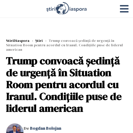
StiriDiaspora
›
Știri
›
Trump convoacă şedinţă de urgenţă în
Situation Room pentru acordul cu Iranul. Condiţiile puse de liderul
american
Trump convoacă şedinţă
de urgenţă în Situation
Room pentru acordul cu
Iranul. Condiţiile puse de
liderul american
De
Bogdan Bolojan