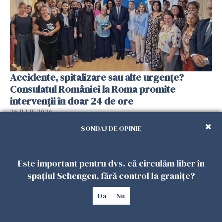
Accidente, spitalizare sau alte urgențe?
Consulatul României la Roma promite
intervenții în doar 24 de ore
26 IULIE 2026
SONDAJ DE OPINIE
Este important pentru dvs. că circulăm liber în
spațiul Schengen, fără control la granițe?
Da
Nu