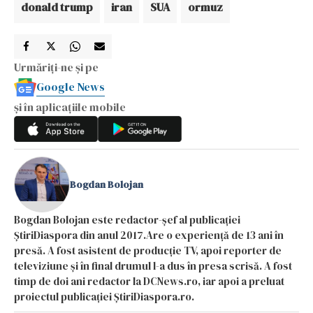
donald trump
iran
SUA
ormuz
Urmăriți-ne și pe
Google News
și în aplicațiile mobile
Bogdan Bolojan
Bogdan Bolojan este redactor-șef al publicației
ȘtiriDiaspora din anul 2017.Are o experiență de 13 ani în
presă. A fost asistent de producție TV, apoi reporter de
televiziune și în final drumul l-a dus în presa scrisă. A fost
timp de doi ani redactor la DCNews.ro, iar apoi a preluat
proiectul publicației ȘtiriDiaspora.ro.