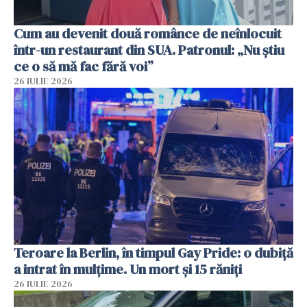
Cum au devenit două românce de neînlocuit
într-un restaurant din SUA. Patronul: „Nu știu
ce o să mă fac fără voi”
26 IULIE 2026
Teroare la Berlin, în timpul Gay Pride: o dubiță
a intrat în mulțime. Un mort și 15 răniți
26 IULIE 2026