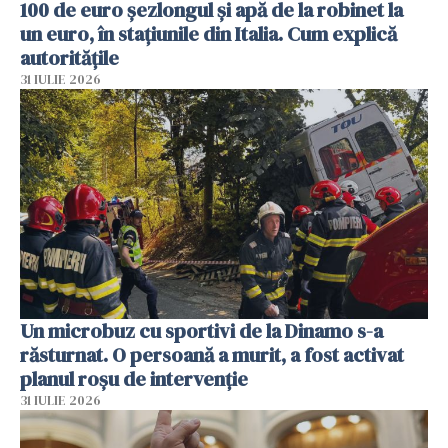
100 de euro șezlongul și apă de la robinet la
un euro, în stațiunile din Italia. Cum explică
autoritățile
31 IULIE 2026
Un microbuz cu sportivi de la Dinamo s-a
răsturnat. O persoană a murit, a fost activat
planul roșu de intervenție
31 IULIE 2026