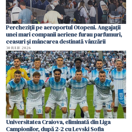
Percheziții pe aeroportul Otopeni. Angajații
unei mari companii aeriene furau parfumuri,
ceasuri și mâncarea destinată vânzării
30 IULIE 2026
Universitatea Craiova, eliminată din Liga
Campionilor, după 2-2 cu Levski Sofia