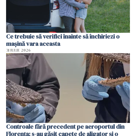
Ce trebuie să verifici înainte să închiriezi o
mașină vara aceasta
31 IULIE 2026
Controale fără precedent pe aeroportul din
Florența: s-au găsit capete de aligator și o