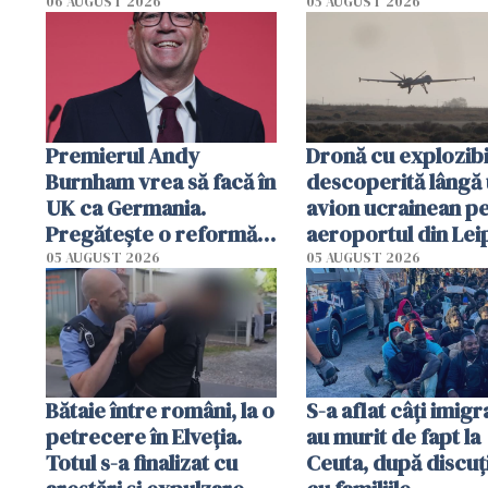
de lapte. Autorități
06 AUGUST 2026
05 AUGUST 2026
impun restricții de
consum
Premierul Andy
Dronă cu explozibi
Burnham vrea să facă în
descoperită lângă
UK ca Germania.
avion ucrainean p
Pregătește o reformă
aeroportul din Lei
radicală și puterea ar
Un avion DHL s-a
05 AUGUST 2026
05 AUGUST 2026
urma să se mute de la
ciocnit în aer cu u
Londra
obiect
Bătaie între români, la o
S-a aflat câți imigr
petrecere în Elveția.
au murit de fapt la
Totul s-a finalizat cu
Ceuta, după discuți