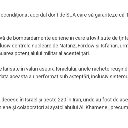
necondiţionat acordul dorit de SUA care să garanteze că 
sivă de bombardamente aeriene în care a lovit sute de ţinte
 inclusiv centrele nucleare de Natanz, Fordow şi Isfahan, ur
area potenţialului militar al acestei ţări.
e lansate în valuri asupra Israelului, unele rachete reuşind
data aceasta au performat sub aşteptări, inclusiv sistemu
de decese în Israel şi peste 220 în Iran, unde au fost de 
niene şi colaboratori ai ayatollahului Ali Khamenei, precum