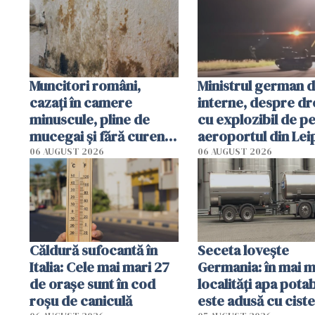
Muncitori români,
Ministrul german 
cazați în camere
interne, despre d
minuscule, pline de
cu explozibil de p
mucegai și fără curent.
aeroportul din Lei
Inspectorii primăriei
Un "scenariu de at
06 AUGUST 2026
06 AUGUST 2026
din Germania i-au
hibrid"
evacuat pe loc
Căldură sufocantă în
Seceta lovește
Italia: Cele mai mari 27
Germania: în mai m
de orașe sunt în cod
localități apa potab
roșu de caniculă
este adusă cu cist