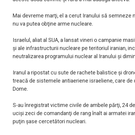
Mai devreme marţi, el a cerut Iranului să semneze 
nu va putea obţine arme nucleare.
Israelul, aliat al SUA, a lansat vineri o campanie ma
şi ale infrastructurii nucleare pe teritoriul iranian,
neutralizarea programului nuclear al Iranului şi diminu
Iranul a ripostat cu sute de rachete balistice şi dron
treacă de sistemele antiaeriene israeliene, care de 
Dome.
S-au înregistrat victime civile de ambele părţi, 24 
ucişi zeci de comandanţi de rang înalt ai armatei ira
puţin şase cercetători nucleari.