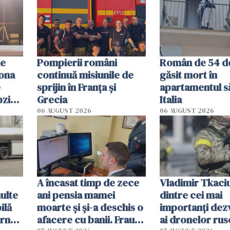
de
Pompierii români
Român de 54 de
rona
continuă misiunile de
găsit mort în
e
sprijin în Franţa şi
apartamentul s
pzig:
Grecia
Italia
ac
06 AUGUST 2026
06 AUGUST 2026
A încasat timp de zece
Vladimir Tkaciu
ulte
ani pensia mamei
dintre cei mai
ilă
moarte și și-a deschis o
importanți dezv
erna
afacere cu banii. Frauda
ai dronelor ruse