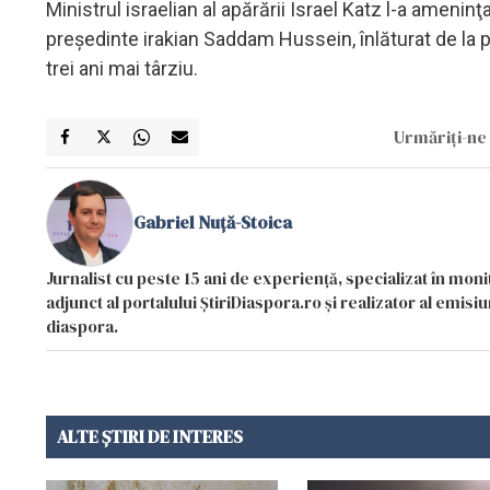
Ministrul israelian al apărării Israel Katz l-a ameni
preşedinte irakian Saddam Hussein, înlăturat de la p
trei ani mai târziu.
Urmăriți-ne 
Gabriel Nuță-Stoica
Jurnalist cu peste 15 ani de experiență, specializat în mon
adjunct al portalului ȘtiriDiaspora.ro și realizator al emi
diaspora.
ALTE ȘTIRI DE INTERES