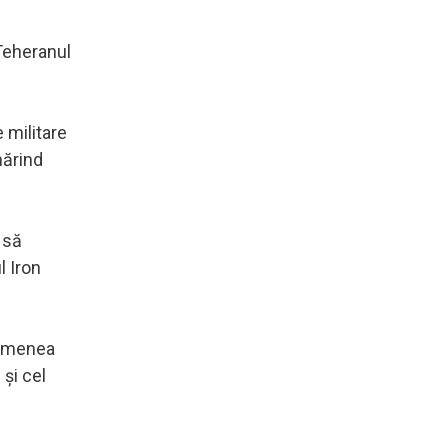
Teheranul
 militare
mărind
 să
l Iron
asemenea
 şi cel