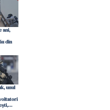
 ani,
ău din
k, unul
oltatori
ști,