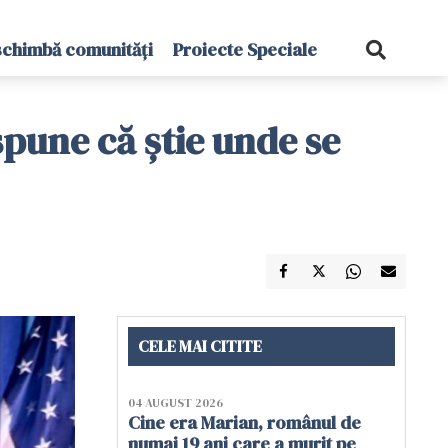
schimbă comunități
Proiecte Speciale
pune că știe unde se
CELE MAI CITITE
04 AUGUST 2026
Cine era Marian, românul de
numai 19 ani care a murit pe