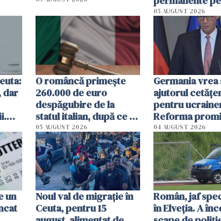
permanente pe
teritoriul său
05 AUGUST 2026
Ceuta:
O româncă primește
Germania vrea s
, dar
260.000 de euro
ajutorul cetățe
despăgubire de la
pentru ucrainen
i.
statul italian, după ce a
Reforma promi
ție
stat 3 ani în închisoare
guvernul Merz 
05 AUGUST 2026
04 AUGUST 2026
pe nedrept
blocat, iar SPD 
dur
e un
Noul val de migrație în
Român, jaf spe
ncat
Ceuta, pentru 15
în Elveția. A în
august, alimentat de
scape de poliți