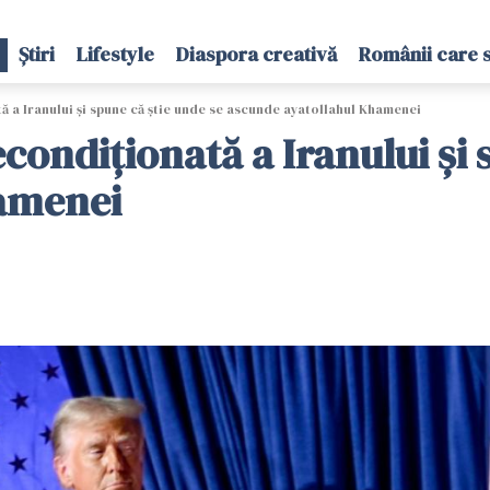
Știri
Lifestyle
Diaspora creativă
Românii care 
a Iranului și spune că știe unde se ascunde ayatollahul Khamenei
ondiționată a Iranului și s
hamenei