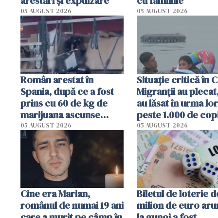
arestări și expulzare
cu familiile
05 AUGUST 2026
05 AUGUST 2026
Român arestat în
Situație critică în 
Spania, după ce a fost
Migranții au plecat
prins cu 60 de kg de
au lăsat în urma lor
marijuana ascunse
peste 1.000 de copi
printre electrocasnice
Centrele de protec
05 AUGUST 2026
05 AUGUST 2026
uzate
sunt sufocate
Cine era Marian,
Biletul de loterie d
românul de numai 19 ani
milion de euro aru
care a murit pe câmp în
la gunoi a fost