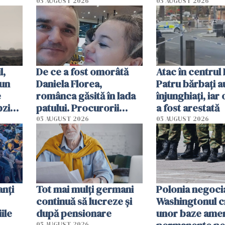
le
de 230.000 de euro,
grav rănit într-
05 AUGUST 2026
05 AUGUST 2026
descoperită de
atentat cu bom
autorități
l,
De ce a fost omorâtă
Atac în centrul
 un
Daniela Florea,
Patru bărbați a
e
românca găsită în lada
înjunghiați, iar
pzig.
patului. Procurorii
a fost arestată
italieni i-au reconstituit
05 AUGUST 2026
05 AUGUST 2026
n
ultimele momente din
viață
anți
Tot mai mulți germani
Polonia negoci
continuă să lucreze și
Washingtonul c
ile
după pensionare
unor baze ame
05 AUGUST 2026