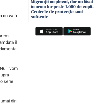
Migranții au plecat, dar au lăsat
în urma lor peste 1.000 de copii.
Centrele de protecție sunt
 nu va fi
sufocate
uprem
camdată îl
bardamente
 Nu îl vom
supra
-o serie
numai din