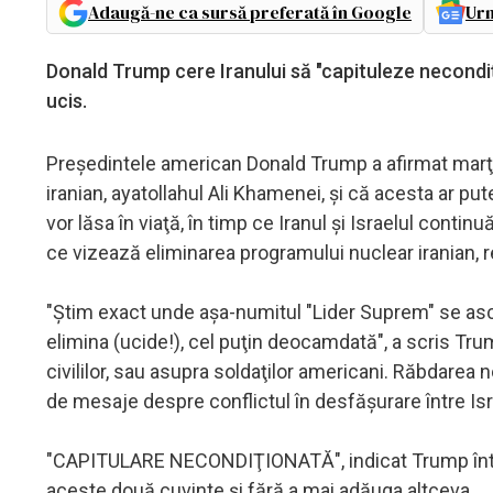
Adaugă-ne ca sursă preferată în Google
Urm
Donald Trump cere Iranului să "capituleze necondiţ
ucis.
Preşedintele american Donald Trump a afirmat marţi
iranian, ayatollahul Ali Khamenei, şi că acesta ar put
vor lăsa în viaţă, în timp ce Iranul şi Israelul cont
ce vizează eliminarea programului nuclear iranian, r
"Ştim exact unde aşa-numitul "Lider Suprem" se ascun
elimina (ucide!), cel puţin deocamdată", a scris Tr
civililor, sau asupra soldaţilor americani. Răbdarea 
de mesaje despre conflictul în desfăşurare între Isra
"CAPITULARE NECONDIŢIONATĂ", indicat Trump într-u
aceste două cuvinte şi fără a mai adăuga altceva.