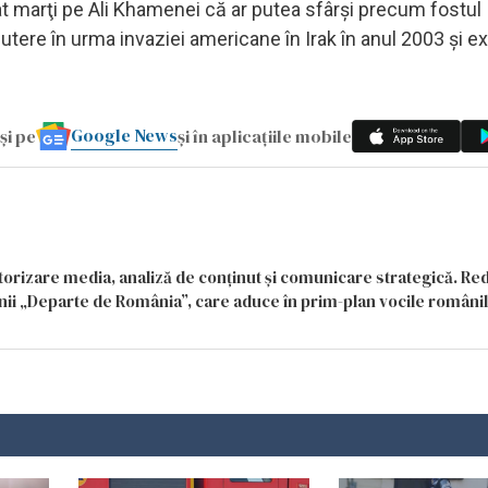
nţat marţi pe Ali Khamenei că ar putea sfârşi precum fostul
utere în urma invaziei americane în Irak în anul 2003 şi e
Google News
și pe
și în aplicațiile mobile
itorizare media, analiză de conținut și comunicare strategică. Re
siunii „Departe de România”, care aduce în prim-plan vocile români