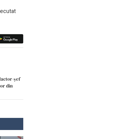
xecutat
dactor-șef
lor din