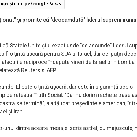
ărește-ne pe Google News
ionat" şi promite că "deocamdată" liderul suprem iranian
 că Statele Unite ştiu exact unde "se ascunde" liderul s
ea fi o ţintă uşoară pentru SUA şi Israel, dar cel puţin deo
inuă atacurile reciproce începute vineri de Israel prin bom
elatează Reuters şi AFP.
de. El este o ţintă uşoară, dar este în siguranţă acolo -
ump pe reţeaua Truth Social. "Dar nu dorim rachete trase a
noastră se termină", a adăugat preşedintele american, într
el şi Iran.
nul dintre aceste mesaje, scris astfel, cu majuscule, 