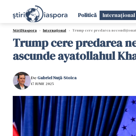
Politică
Internațional
StiriDiaspora
›
Internațional
›
Trump cere predarea necondiționată 
Trump cere predarea nec
ascunde ayatollahul K
De
Gabriel Nuță-Stoica
17 IUNIE 2025