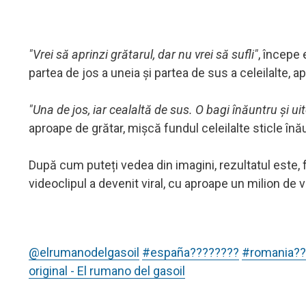
"Vrei să aprinzi grătarul, dar nu vrei să sufli"
, începe 
partea de jos a uneia și partea de sus a celeilalte, ap
"Una de jos, iar cealaltă de sus. O bagi înăuntru și uite
aproape de grătar, mișcă fundul celeilalte sticle înău
După cum puteți vedea din imagini, rezultatul este, fă
videoclipul a devenit viral, cu aproape un milion de v
@elrumanodelgasoil
#españa????????
#romania??
original - El rumano del gasoil