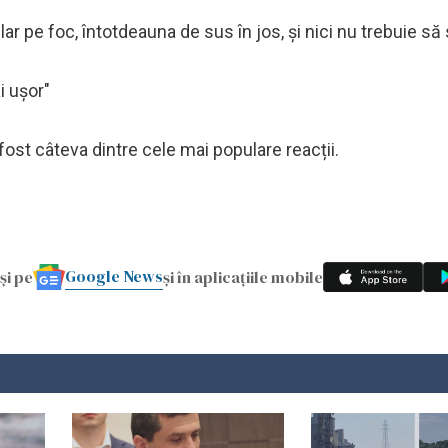
r pe foc, întotdeauna de sus în jos, și nici nu trebuie să su
i ușor"
 fost câteva dintre cele mai populare reacții.
Google News
și pe
și în aplicațiile mobile