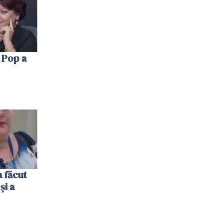
 Pop a
 făcut
și a