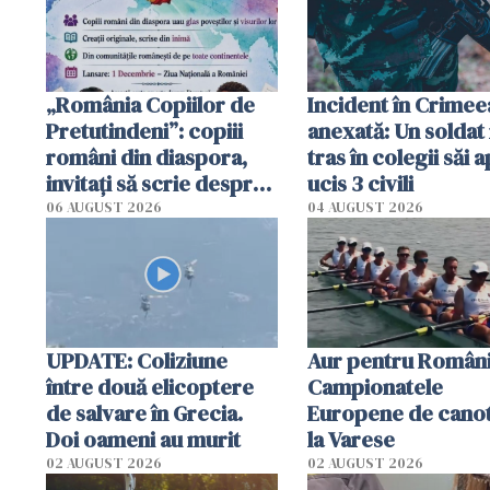
„România Copiilor de
Incident în Crimee
Pretutindeni”: copiii
anexată: Un soldat 
români din diaspora,
tras în colegii săi a
invitați să scrie despre
ucis 3 civili
România într-un volum
06 AUGUST 2026
04 AUGUST 2026
special
UPDATE: Coliziune
Aur pentru Români
între două elicoptere
Campionatele
de salvare în Grecia.
Europene de canot
Doi oameni au murit
la Varese
02 AUGUST 2026
02 AUGUST 2026