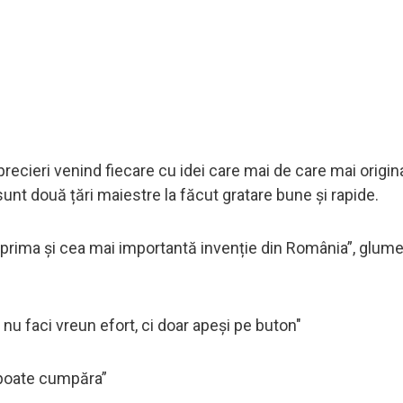
precieri venind fiecare cu idei care mai de care mai origina
unt două țări maiestre la făcut gratare bune și rapide.
 prima și cea mai importantă invenție din România”, glum
ci nu faci vreun efort, ci doar apeși pe buton"
e poate cumpăra”