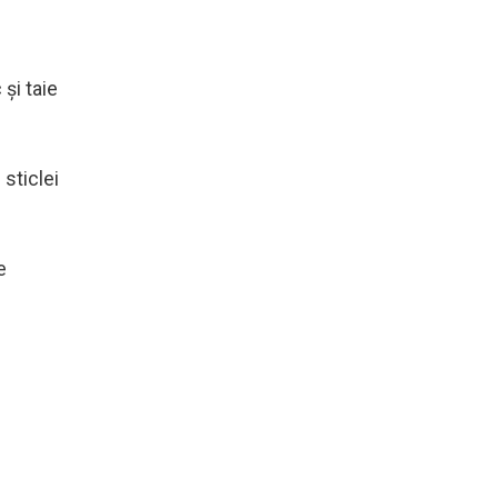
 și taie
 sticlei
e