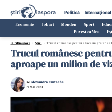
Politică
Internațional
Economie
Joburi
Monden
Sport
Educ
Povestea Mea
Eș
StiriDiaspora
›
Știri
›
Trucul românesc pentru a face un grătar ca la
Trucul românesc pentru a
aproape un milion de viz
De
Alexandra Curtache
09 MAI 2023