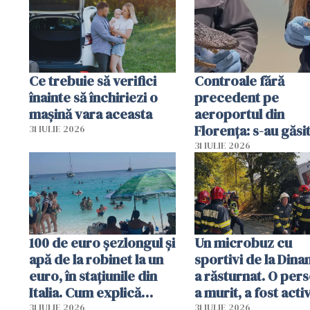
Ce trebuie să verifici
Controale fără
înainte să închiriezi o
precedent pe
mașină vara aceasta
aeroportul din
Florența: s-au găsi
31 IULIE 2026
capete de aligator 
31 IULIE 2026
sumă imensă de ba
100 de euro șezlongul și
Un microbuz cu
apă de la robinet la un
sportivi de la Dina
euro, în stațiunile din
a răsturnat. O per
Italia. Cum explică
a murit, a fost acti
autoritățile
planul roșu de
31 IULIE 2026
31 IULIE 2026