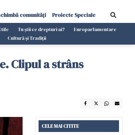
schimbă comunități
Proiecte Speciale
Utile
Tu știi ce drepturi ai?
Europarlamentare
Cultură și Tradiții
. Clipul a strâns
CELE MAI CITITE