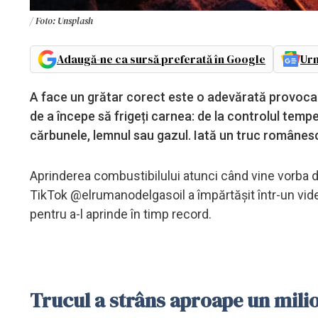
/ Foto: Unsplash
Adaugă-ne ca sursă preferată în Google
Urm
A face un grătar corect este o adevărată provocare 
de a începe să frigeți carnea: de la controlul temp
cărbunele, lemnul sau gazul. Iată un truc românes
Aprinderea combustibilului atunci când vine vorba d
TikTok @elrumanodelgasoil a împărtășit într-un video
pentru a-l aprinde în timp record.
Trucul a strâns aproape un milio