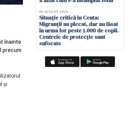
a aflat cum s-a întâmplat totul
05 AUGUST 2026
Situație critică în Ceuta:
Migranții au plecat, dar au lăsat
în urma lor peste 1.000 de copii.
Centrele de protecție sunt
t înainte
sufocate
il precum
lizatorul
l și