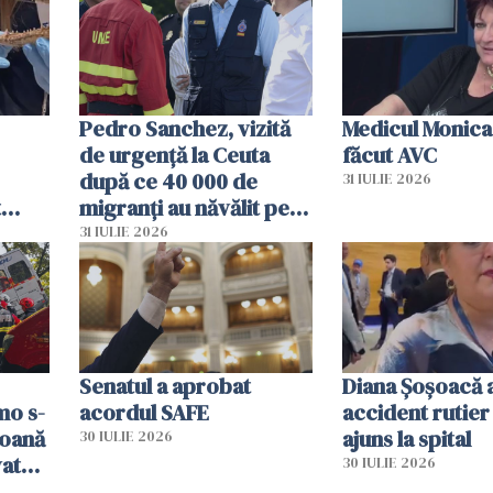
Pedro Sanchez, vizită
Medicul Monica
de urgență la Ceuta
făcut AVC
după ce 40 000 de
31 IULIE 2026
t
migranți au năvălit pe
și o
teritoriul spaniol: „Vom
31 IULIE 2026
ni
mobiliza toate
resursele"
Senatul a aprobat
Diana Șoșoacă a
mo s-
acordul SAFE
accident rutier 
soană
ajuns la spital
30 IULIE 2026
vat
30 IULIE 2026