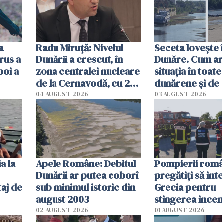
a
Radu Miruţă: Nivelul
Seceta lovește 
rus a
Dunării a crescut, în
Dunăre. Cum ar
poi a
zona centralei nucleare
situația în toate
de la Cernavodă, cu 2
dunărene și de
cm faţă de ziua trecută
România resim
04 AUGUST 2026
03 AUGUST 2026
efectele, deși a
în iulie
a la
Apele Române: Debitul
Pompierii româ
Dunării ar putea coborî
pregătiţi să int
aj de
sub minimul istoric din
Grecia pentru
august 2003
stingerea incen
02 AUGUST 2026
01 AUGUST 2026