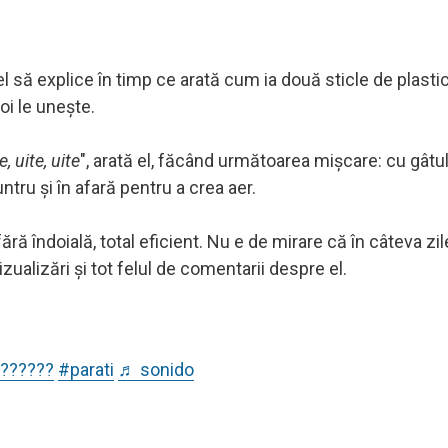
el să explice în timp ce arată cum ia două sticle de plastic
oi le unește.
, uite, uite
", arată el, făcând următoarea mișcare: cu gâtul
ntru și în afară pentru a crea aer.
ră îndoială, total eficient. Nu e de mirare că în câteva zil
izualizări și tot felul de comentarii despre el.
??????
#parati
♬ sonido