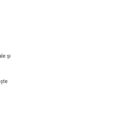
le și
ește