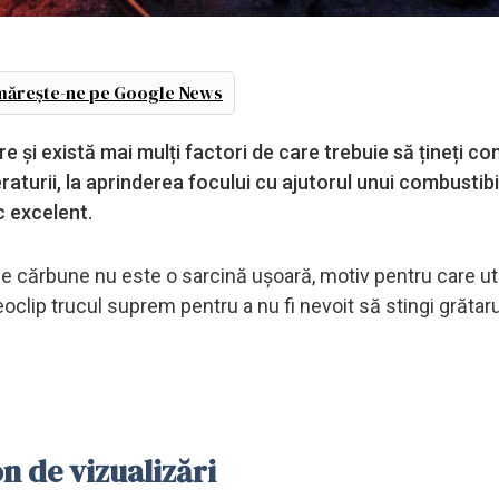
ărește-ne pe Google News
și există mai mulți factori de care trebuie să țineți con
eraturii, la aprinderea focului cu ajutorul unui combustib
c excelent.
e cărbune nu este o sarcină ușoară, motiv pentru care uti
clip trucul suprem pentru a nu fi nevoit să stingi grătaru
n de vizualizări