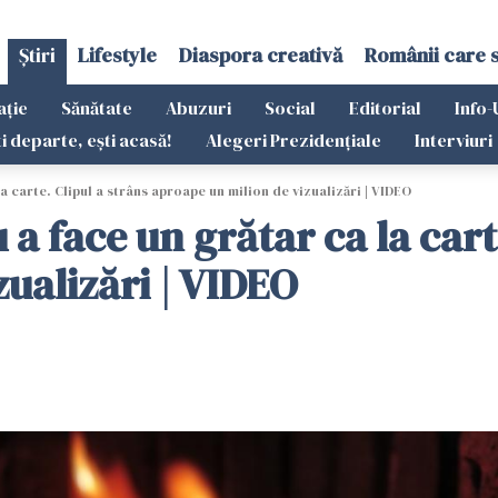
Știri
Lifestyle
Diaspora creativă
Românii care 
ație
Sănătate
Abuzuri
Social
Editorial
Info-
ti departe, ești acasă!
Alegeri Prezidențiale
Interviuri
 carte. Clipul a strâns aproape un milion de vizualizări | VIDEO
 face un grătar ca la carte
ualizări | VIDEO