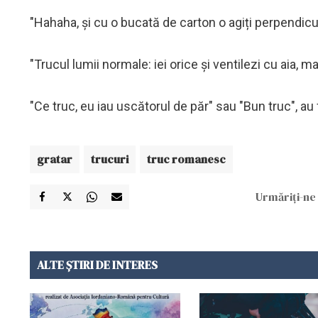
"Hahaha, și cu o bucată de carton o agiți perpendicula
"Trucul lumii normale: iei orice și ventilezi cu aia, ma
"Ce truc, eu iau uscătorul de păr" sau "Bun truc", au
gratar
trucuri
truc romanesc
Urmăriți-ne 
ALTE ȘTIRI DE INTERES