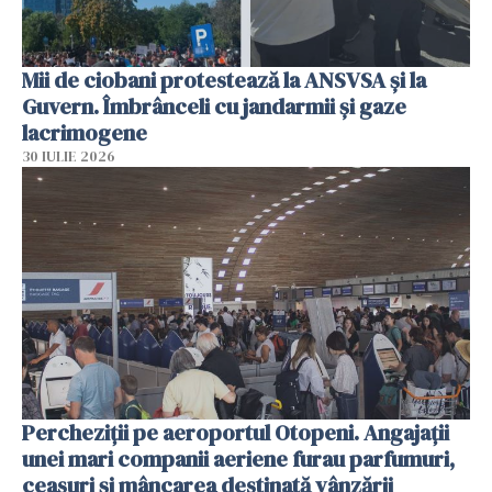
Mii de ciobani protestează la ANSVSA și la
Guvern. Îmbrânceli cu jandarmii și gaze
lacrimogene
30 IULIE 2026
Percheziții pe aeroportul Otopeni. Angajații
unei mari companii aeriene furau parfumuri,
ceasuri și mâncarea destinată vânzării