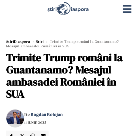
StiriDiaspora
›
Știri
›
Trimite Trump români la Guantanamo?
Mesajul ambasadei României în SUA
Trimite Trump români la
Guantanamo? Mesajul
ambasadei României în
SUA
De
Bogdan Bolojan
11 IUNIE 2025