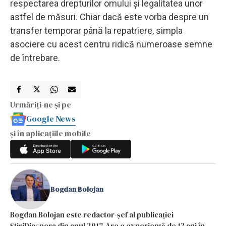
respectarea drepturilor omului și legalitatea unor
astfel de măsuri. Chiar dacă este vorba despre un
transfer temporar până la repatriere, simpla
asociere cu acest centru ridică numeroase semne
de întrebare.
Urmăriți-ne și pe
Google News
și în aplicațiile mobile
Bogdan Bolojan
Bogdan Bolojan este redactor-șef al publicației
ȘtiriDiaspora din anul 2017.Are o experiență de 13 ani în